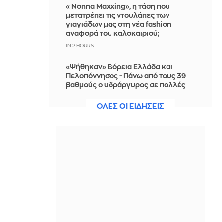
«Nonna Maxxing», η τάση που
μετατρέπει τις ντουλάπες των
γιαγιάδων μας στη νέα fashion
αναφορά του καλοκαιριού;
IN 2 HOURS
«Ψήθηκαν» Βόρεια Ελλάδα και
Πελοπόννησος - Πάνω από τους 39
βαθμούς ο υδράργυρος σε πολλές
περιοχές
ΟΛΕΣ ΟΙ ΕΙΔΗΣΕΙΣ
IN 2 HOURS
Κύμα επιθέσεων εναντίον Ουκρανών
στην Πολωνία
IN 2 HOURS
Η σύζυγος του Λεμπρόν, το ραντεβού
για ψώνια στην Ιταλία και η απόλυση
της πωλήτριας
IN 2 HOURS
Φεύγουν ο ένας μετά τον άλλον από