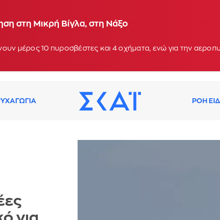
ση στη Μικρή Βίγλα, στη Νάξο
ουν μέρος 10 πυροσβέστες και 4 οχήματα, ενώ για την αεροπ
ΥΧΑΓΩΓΙΑ
ΡΟΗ ΕΙ
έες
κό για