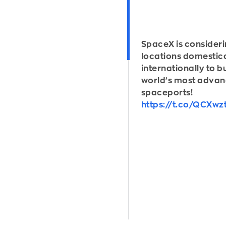
SpaceX is consideri
locations domestic
internationally to bu
world’s most adva
spaceports!
https://t.co/QCXwz