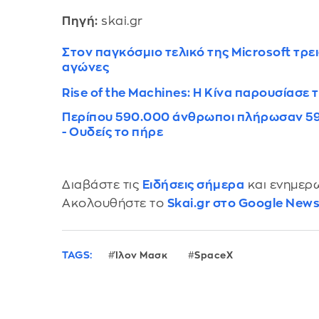
Πηγή:
skai.gr
Στον παγκόσμιο τελικό της Microsoft τρε
αγώνες
Rise of the Machines: Η Κίνα παρουσίασε 
Περίπου 590.000 άνθρωποι πλήρωσαν 59 
- Ουδείς το πήρε
Διαβάστε τις
Ειδήσεις σήμερα
και ενημερω
Ακολουθήστε το
Skai.gr στο Google New
TAGS:
Ίλον Μασκ
SpaceX