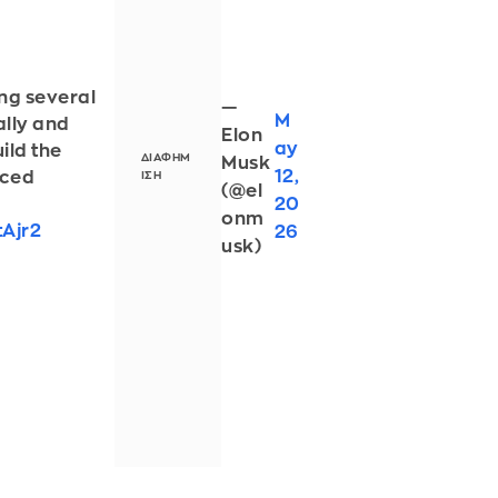
ng several
—
M
ally and
Elon
ay
ild the
Musk
12,
nced
(@el
20
onm
tAjr2
26
usk)