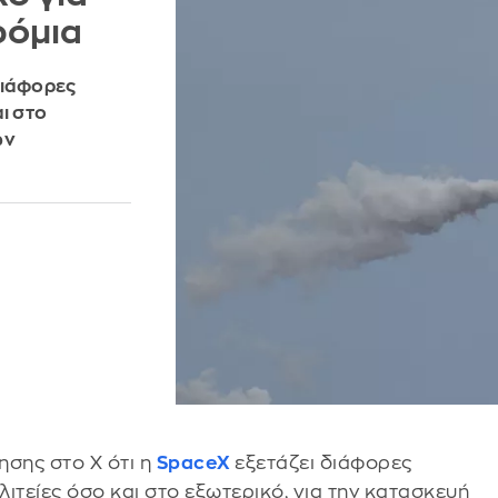
ρόμια
διάφορες
ι στο
ων
σης στο X ότι η
SpaceX
εξετάζει διάφορες
ιτείες όσο και στο εξωτερικό, για την κατασκευή