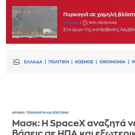
Πυρκαγιά σε χαμηλή βλάστη
ΕΛΛΑΔΑ
19:10, 08.08.2026
Στο έργο της κατάσβεσης λαμβάν
ΕΛΛΑΔΑ
ΠΟΛΙΤΙΚΗ
ΚΟΣΜΟΣ
ΟΙΚΟΝΟΜΙΑ
Ψ
ΑΡΧΙΚΗ
/
ΤΕΧΝΟΛΟΓΙΑ ΚΑΙ ΕΠΙΣΤΗΜΗ
Μασκ: Η SpaceX αναζητά ν
βάσεις σε ΗΠΑ και εξωτερι