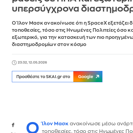
υπερσύγχρονα διαστημοδ
Ο Ίλον Μασκ ανακοίνωσε ότι η SpaceX εξετάζει 
τοποθεσίες, τόσο στις Ηνωμένες Πολιτείες όσο κα
εξωτερικό, για την κατασκευή των πιο προηγμέν
διαστημοδρομίων στον κόσμο
23:32, 12.05.2026
Προσθέστε το SKAI.gr στο
Google
Ο
Ίλον Μασκ
ανακοίνωσε μέσω ανάρτη
τοποθεσίες, τόσο στις Ηνωμένες Πολ