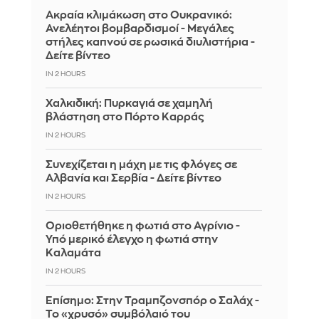
Ακραία κλιμάκωση στο Ουκρανικό:
Ανελέητοι βομβαρδισμοί - Μεγάλες
στήλες καπνού σε ρωσικά διυλιστήρια -
Δείτε βίντεο
IN 2 HOURS
Χαλκιδική: Πυρκαγιά σε χαμηλή
βλάστηση στο Πόρτο Καρράς
IN 2 HOURS
Συνεχίζεται η μάχη με τις φλόγες σε
Αλβανία και Σερβία - Δείτε βίντεο
IN 2 HOURS
Οριοθετήθηκε η φωτιά στο Αγρίνιο -
Υπό μερικό έλεγχο η φωτιά στην
Καλαμάτα
IN 2 HOURS
Επίσημο: Στην Τραμπζονσπόρ ο Σαλάχ -
Το «χρυσό» συμβόλαιό του