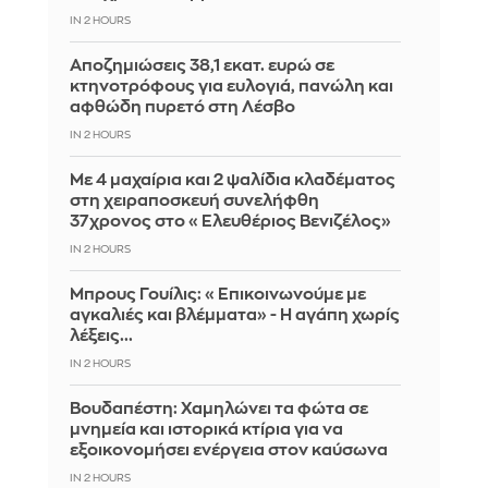
IN 2 HOURS
Αποζημιώσεις 38,1 εκατ. ευρώ σε
κτηνοτρόφους για ευλογιά, πανώλη και
αφθώδη πυρετό στη Λέσβο
IN 2 HOURS
Με 4 μαχαίρια και 2 ψαλίδια κλαδέματος
στη χειραποσκευή συνελήφθη
37χρονος στο «Ελευθέριος Βενιζέλος»
IN 2 HOURS
Μπρους Γουίλις: «Επικοινωνούμε με
αγκαλιές και βλέμματα» - Η αγάπη χωρίς
λέξεις...
IN 2 HOURS
Βουδαπέστη: Χαμηλώνει τα φώτα σε
μνημεία και ιστορικά κτίρια για να
εξοικονομήσει ενέργεια στον καύσωνα
IN 2 HOURS