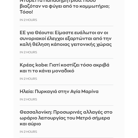
Ντορέττα Παπαδημητρίου: Πόσο
βιαζόταν να φύγει από το κομμωτήριο;
Τόσο!
IN 2 HOURS
ΕΕ για Θέουτα: Είμαστε ευάλωτοι αν οι
συνοριακοί έλεγχοι εξαρτώνται από την
καλή θέληση κάποιας γειτονικής χώρας
IN 2 HOURS
Κρέας kobe: Γιατί κοστίζει τόσο ακριβά
και τι το κάνει μοναδικό
IN 2 HOURS
Ηλεία: Πυρκαγιά στην Αγία Μαρίνα
IN 2 HOURS
Θεσσαλονίκη: Προσωρινές αλλαγές στο
ωράριο λειτουργίας του Μετρό σήμερα
και αύριο
IN 2 HOURS