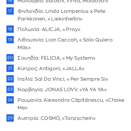
Μολδαβία: Satoshi, «Viva, Moldova!»
Φινλανδία: Linda Lampenius x Pete
Parkkonen, «Liekinheitin»
Πολωνία: ALICJA, «Pray»
Λιθουανία: Lion Ceccah, «Sólo Quiero
Más»
Σουηδία: FELICIA, «My System»
Κύπρος: Antigoni, «JALLA»
Ιταλία: Sal Da Vinci, «Per Sempre Sì»
Νορβηγία: JONAS LOVV, «YA YA YA»
Ρουμανία: Alexandra Căpitănescu, «Choke
Me»
Αυστρία: COSMÓ, «Tanzschein»