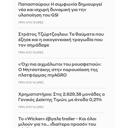
Παπασταύρου: Η συμφωνία δημιουργεί
νέα και ισχυρή δυναμική για την
υλοποίηση του GSI
ΠΡΙΝ ΑΠΌ 13 ΏΡΕΣ
Στράτος Τζώρτζογλου: Τα θαύματα που
έζησε και η οικογενειακή τραγωδία που
τον σημάδεψε
ΠΡΙΝ ΑΠΌ 13 ΏΡΕΣ
«Όχι πια αιχμάλωτοι του ρουσφετιού»:
Ο Μητσοτάκης στην παρουσίαση της
πλατφόρμας myAGRO
ΠΡΙΝ ΑΠΌ 14 ΏΡΕΣ
Χρηματιστήριο: Στις 2.629,38 μονάδες ο
Γενικός Δείκτης Τιμών, με άνοδο 0,21%
ΠΡΙΝ ΑΠΌ 14 ΏΡΕΣ
Το «Wicker» έβγαλε trailer – Και όλοι
μιλούν για το… ιδιαίτερο προσόν του