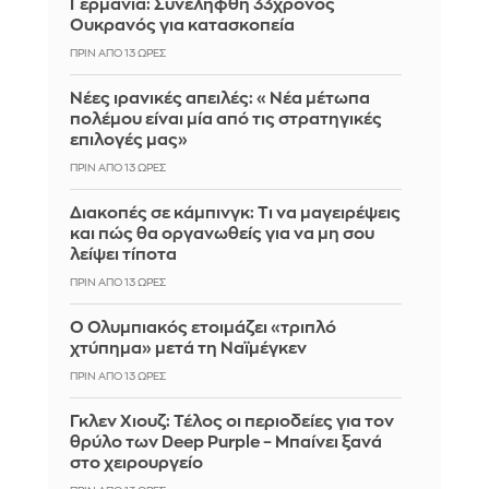
Γερμανία: Συνελήφθη 33χρονος
Ουκρανός για κατασκοπεία
ΠΡΙΝ ΑΠΌ 13 ΏΡΕΣ
Νέες ιρανικές απειλές: «Νέα μέτωπα
πολέμου είναι μία από τις στρατηγικές
επιλογές μας»
ΠΡΙΝ ΑΠΌ 13 ΏΡΕΣ
Διακοπές σε κάμπινγκ: Τι να μαγειρέψεις
και πώς θα οργανωθείς για να μη σου
λείψει τίποτα
ΠΡΙΝ ΑΠΌ 13 ΏΡΕΣ
Ο Ολυμπιακός ετοιμάζει «τριπλό
χτύπημα» μετά τη Ναϊμέγκεν
ΠΡΙΝ ΑΠΌ 13 ΏΡΕΣ
Γκλεν Χιουζ: Τέλος οι περιοδείες για τον
θρύλο των Deep Purple – Μπαίνει ξανά
στο χειρουργείο