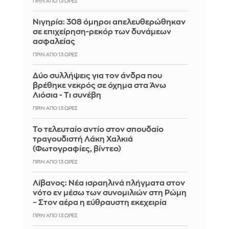
ΠΡΙΝ ΑΠΌ 13 ΏΡΕΣ
Νιγηρία: 308 όμηροι απελευθερώθηκαν
σε επιχείρηση-ρεκόρ των δυνάμεων
ασφαλείας
ΠΡΙΝ ΑΠΌ 13 ΏΡΕΣ
Δύο συλλήψεις για τον άνδρα που
βρέθηκε νεκρός σε όχημα στα Άνω
Λιόσια - Τι συνέβη
ΠΡΙΝ ΑΠΌ 13 ΏΡΕΣ
Το τελευταίο αντίο στον σπουδαίο
τραγουδιστή Λάκη Χαλκιά
(Φωτογραφίες, βίντεο)
ΠΡΙΝ ΑΠΌ 13 ΏΡΕΣ
Λίβανος: Νέα ισραηλινά πλήγματα στον
νότο εν μέσω των συνομιλιών στη Ρώμη
– Στον αέρα η εύθραυστη εκεχειρία
ΠΡΙΝ ΑΠΌ 13 ΏΡΕΣ