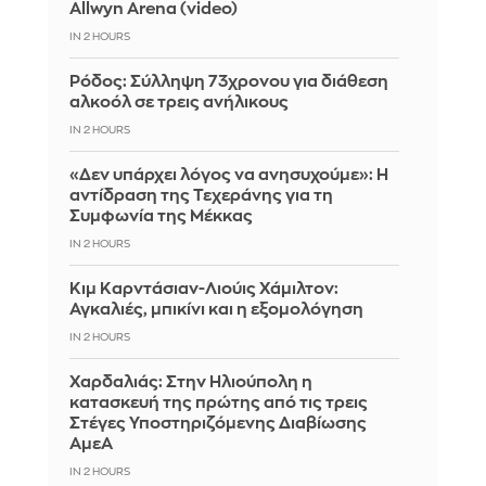
Allwyn Arena (video)
IN 2 HOURS
Ρόδος: Σύλληψη 73χρονου για διάθεση
αλκοόλ σε τρεις ανήλικους
IN 2 HOURS
«Δεν υπάρχει λόγος να ανησυχούμε»: Η
αντίδραση της Τεχεράνης για τη
Συμφωνία της Μέκκας
IN 2 HOURS
Κιμ Καρντάσιαν-Λιούις Χάμιλτον:
Αγκαλιές, μπικίνι και η εξομολόγηση
IN 2 HOURS
Χαρδαλιάς: Στην Ηλιούπολη η
κατασκευή της πρώτης από τις τρεις
Στέγες Υποστηριζόμενης Διαβίωσης
ΑμεΑ
IN 2 HOURS