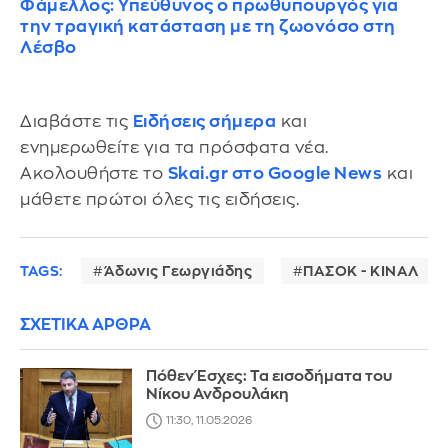
Φάμελλος: Υπεύθυνος ο πρωθυπουργός για
την τραγική κατάσταση με τη ζωονόσο στη
Λέσβο
Διαβάστε τις
Ειδήσεις σήμερα
και
ενημερωθείτε για τα πρόσφατα νέα.
Ακολουθήστε το
Skai.gr στο Google News
και
μάθετε πρώτοι όλες τις ειδήσεις.
TAGS:
Άδωνις Γεωργιάδης
ΠΑΣΟΚ - ΚΙΝΑΛ
ΣΧΕΤΙΚΑ ΑΡΘΡΑ
Πόθεν Έσχες: Τα εισοδήματα του
Νίκου Ανδρουλάκη
11:30, 11.05.2026