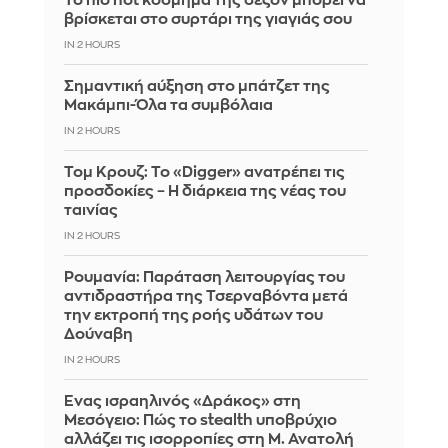
Το πιο hot κόσμημα της σεζόν μπορεί να
βρίσκεται στο συρτάρι της γιαγιάς σου
IN 2 HOURS
Σημαντική αύξηση στο μπάτζετ της
Μακάμπι-Όλα τα συμβόλαια
IN 2 HOURS
Τομ Κρουζ: Το «Digger» ανατρέπει τις
προσδοκίες – Η διάρκεια της νέας του
ταινίας
IN 2 HOURS
Ρουμανία: Παράταση λειτουργίας του
αντιδραστήρα της Τσερναβόντα μετά
την εκτροπή της ροής υδάτων του
Δούναβη
IN 2 HOURS
Ένας ισραηλινός «Δράκος» στη
Μεσόγειο: Πώς το stealth υποβρύχιο
αλλάζει τις ισορροπίες στη Μ. Ανατολή