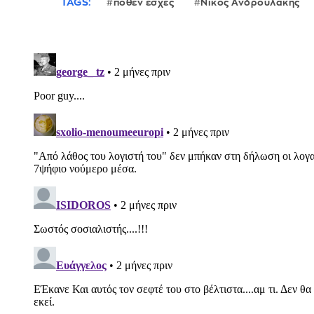
TAGS:
πόθεν έσχες
Νίκος Ανδρουλάκης