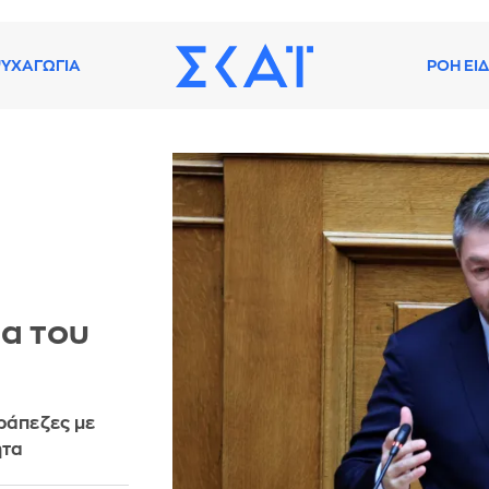
ΥΧΑΓΩΓΙΑ
ΡΟΗ ΕΙ
τα του
ράπεζες με
ητα