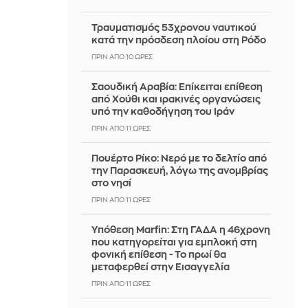
Τραυματισμός 53χρονου ναυτικού
κατά την πρόσδεση πλοίου στη Ρόδο
ΠΡΙΝ ΑΠΌ 10 ΏΡΕΣ
Σαουδική Αραβία: Επίκειται επίθεση
από Χούθι και ιρακινές οργανώσεις
υπό την καθοδήγηση του Ιράν
ΠΡΙΝ ΑΠΌ 11 ΏΡΕΣ
Πουέρτο Ρίκο: Νερό με το δελτίο από
την Παρασκευή, λόγω της ανομβρίας
στο νησί
ΠΡΙΝ ΑΠΌ 11 ΏΡΕΣ
Υπόθεση Marfin: Στη ΓΑΔΑ η 46χρονη
που κατηγορείται για εμπλοκή στη
φονική επίθεση - Το πρωί θα
μεταφερθεί στην Εισαγγελία
ΠΡΙΝ ΑΠΌ 11 ΏΡΕΣ