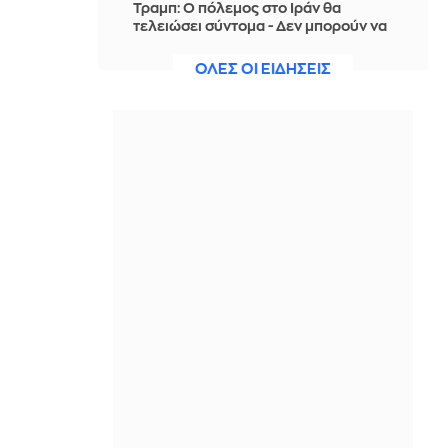
Τραμπ: Ο πόλεμος στο Ιράν θα
τελειώσει σύντομα - Δεν μπορούν να
συνεχίσουν για πολύ ακόμη
ΟΛΕΣ ΟΙ ΕΙΔΗΣΕΙΣ
ΠΡΙΝ ΑΠΌ 11 ΏΡΕΣ
Θαλάσσια ρύπανση στη Δραπετσώνα
– Συνελήφθη ο πλοίαρχος
δεξαμενόπλοιου
ΠΡΙΝ ΑΠΌ 11 ΏΡΕΣ
Διάσωση 30χρονης μετά από πτώση
από την υψηλή γέφυρα της Χαλκίδας
ΠΡΙΝ ΑΠΌ 11 ΏΡΕΣ
Οι τιμές της βενζίνης αυξήθηκαν
εξαιτίας του πολέμου του Τραμπ στο
Ιράν, και όχι λόγω της απληστίας των
πετρελαϊκών εταιρειών
ΠΡΙΝ ΑΠΌ 11 ΏΡΕΣ
Η SpaceX θα κατασκευάσει
σταθμούς παραγωγής ηλεκτρικής