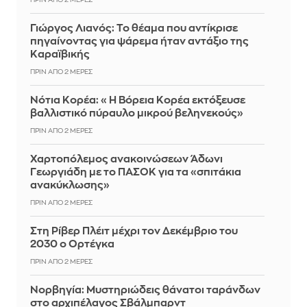
ΠΡΙΝ ΑΠΌ 2 ΜΈΡΕΣ
Γιώργος Λιανός: Το θέαμα που αντίκρισε
πηγαίνοντας για ψάρεμα ήταν αντάξιο της
Καραϊβικής
ΠΡΙΝ ΑΠΌ 2 ΜΈΡΕΣ
Νότια Κορέα: «Η Βόρεια Κορέα εκτόξευσε
βαλλιστικό πύραυλο μικρού βεληνεκούς»
ΠΡΙΝ ΑΠΌ 2 ΜΈΡΕΣ
Χαρτοπόλεμος ανακοινώσεων Άδωνι
Γεωργιάδη με το ΠΑΣΟΚ για τα «σπιτάκια
ανακύκλωσης»
ΠΡΙΝ ΑΠΌ 2 ΜΈΡΕΣ
Στη Ρίβερ Πλέιτ μέχρι τον Δεκέμβριο του
2030 ο Ορτέγκα
ΠΡΙΝ ΑΠΌ 2 ΜΈΡΕΣ
Νορβηγία: Μυστηριώδεις θάνατοι ταράνδων
στο αρχιπέλαγος Σβάλμπαρντ