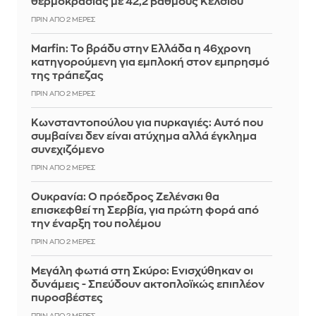
θερμοκρασίας με 42,2 βαθμούς Κελσίου
ΠΡΙΝ ΑΠΌ 2 ΜΈΡΕΣ
Marfin: Το βράδυ στην Ελλάδα η 46χρονη
κατηγορούμενη για εμπλοκή στον εμπρησμό
της τράπεζας
ΠΡΙΝ ΑΠΌ 2 ΜΈΡΕΣ
Κωνσταντοπούλου για πυρκαγιές: Αυτό που
συμβαίνει δεν είναι ατύχημα αλλά έγκλημα
συνεχιζόμενο
ΠΡΙΝ ΑΠΌ 2 ΜΈΡΕΣ
Ουκρανία: Ο πρόεδρος Ζελένσκι θα
επισκεφθεί τη Σερβία, για πρώτη φορά από
την έναρξη του πολέμου
ΠΡΙΝ ΑΠΌ 2 ΜΈΡΕΣ
Μεγάλη φωτιά στη Σκύρο: Ενισχύθηκαν οι
δυνάμεις - Σπεύδουν ακτοπλοϊκώς επιπλέον
πυροσβέστες