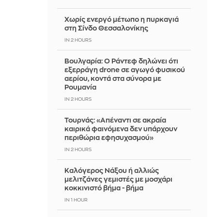
Χωρίς ενεργό μέτωπο η πυρκαγιά
στη Σίνδο Θεσσαλονίκης
IN 2 HOURS
Βουλγαρία: Ο Ράντεφ δηλώνει ότι
εξερράγη drone σε αγωγό φυσικού
αερίου, κοντά στα σύνορα με
Ρουμανία
IN 2 HOURS
Τουρνάς: «Απέναντι σε ακραία
καιρικά φαινόμενα δεν υπάρχουν
περιθώρια εφησυχασμού»
IN 2 HOURS
Καλόγερος Νάξου ή αλλιώς
μελιτζάνες γεμιστές με μοσχάρι
κοκκινιστό βήμα - βήμα
IN 1 HOUR