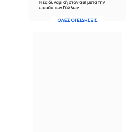
Νέα δυναμική στον GSI μετά την
είσοδο των Γάλλων
IN 1 HOUR
ΟΛΕΣ ΟΙ ΕΙΔΗΣΕΙΣ
Ελένη Βαΐτσου: Δείτε τι έπαθε όταν
είδε ξαφνικά στην οθόνη του
γυμναστηρίου το τρέιλερ για τις
Μπλε Ώρες
IN 1 HOUR
Το απλό κόλπο για να ξεφλουδίζεις
τις ψητές πιπεριές πανεύκολα
IN 1 HOUR
Τάνκερ κτυπήθηκε από πύραυλο
ανοιχτά του Ομάν
IN 1 HOUR
Θρήνος για τον Λιονέλ Μέσι: Έφυγε
από τη ζωή ο πατέρας του σε ηλικία
68 ετών