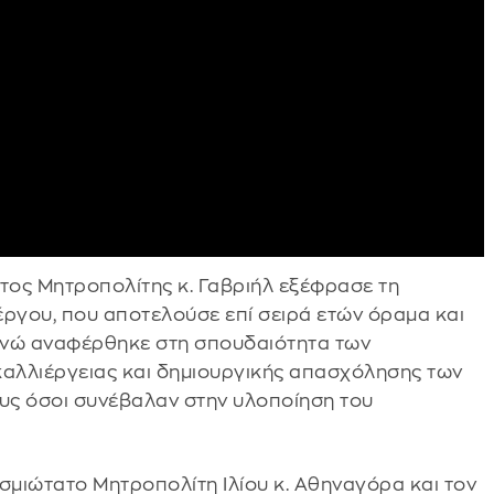
τος Μητροπολίτης κ. Γαβριήλ εξέφρασε τη
έργου, που αποτελούσε επί σειρά ετών όραμα και
ενώ αναφέρθηκε στη σπουδαιότητα των
αλλιέργειας και δημιουργικής απασχόλησης των
ους όσοι συνέβαλαν στην υλοποίηση του
μιώτατο Μητροπολίτη Ιλίου κ. Αθηναγόρα και τον