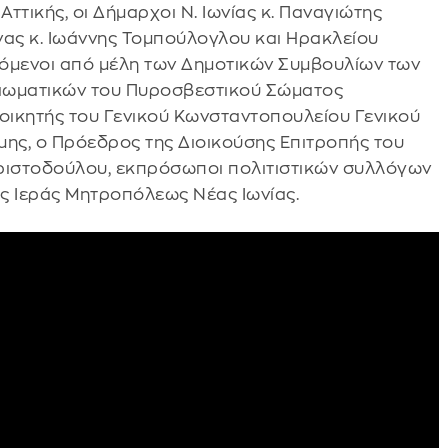
ττικής, οι Δήμαρχοι Ν. Ιωνίας κ. Παναγιώτης
νας κ. Ιωάννης Τομπούλογλου και Ηρακλείου
υόμενοι από μέλη των Δημοτικών Συμβουλίων των
ξιωματικών του Πυροσβεστικού Σώματος
ιοικητής του Γενικού Κωνσταντοπουλείου Γενικού
μης, ο Πρόεδρος της Διοικούσης Επιτροπής του
 Χριστοδούλου, εκπρόσωποι πολιτιστικών συλλόγων
ς Ιεράς Μητροπόλεως Νέας Ιωνίας.