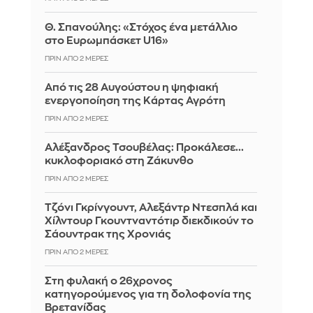
Θ. Σπανούλης: «Στόχος ένα μετάλλιο
στο Ευρωμπάσκετ U16»
ΠΡΙΝ ΑΠΌ 2 ΜΈΡΕΣ
Από τις 28 Αυγούστου η ψηφιακή
ενεργοποίηση της Κάρτας Αγρότη
ΠΡΙΝ ΑΠΌ 2 ΜΈΡΕΣ
Αλέξανδρος Τσουβέλας: Προκάλεσε...
κυκλοφοριακό στη Ζάκυνθο
ΠΡΙΝ ΑΠΌ 2 ΜΈΡΕΣ
Τζόνι Γκρίνγουντ, Αλεξάντρ Ντεσπλά και
Χίλντουρ Γκουντναντότιρ διεκδικούν το
Σάουντρακ της Χρονιάς
ΠΡΙΝ ΑΠΌ 2 ΜΈΡΕΣ
Στη φυλακή ο 26χρονος
κατηγορούμενος για τη δολοφονία της
Βρετανίδας