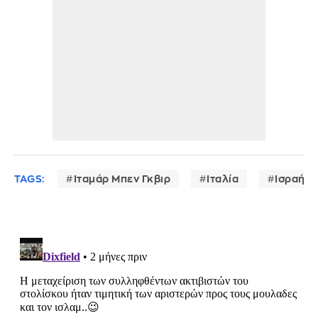
TAGS:
Ιταμάρ Μπεν Γκβιρ
Ιταλία
Ισραήλ