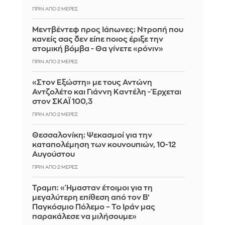
ΠΡΙΝ ΑΠΌ 2 ΜΈΡΕΣ
Μεντβέντεφ προς Ιάπωνες: Ντροπή που
κανείς σας δεν είπε ποιος έριξε την
ατομική βόμβα - Θα γίνετε «ρόνιν»
ΠΡΙΝ ΑΠΌ 2 ΜΈΡΕΣ
«Στον Εξώστη» με τους Αντώνη
Αντζολέτο και Γιάννη Καντέλη - Έρχεται
στον ΣΚΑΪ 100,3
ΠΡΙΝ ΑΠΌ 2 ΜΈΡΕΣ
Θεσσαλονίκη: Ψεκασμοί για την
καταπολέμηση των κουνουπιών, 10-12
Αυγούστου
ΠΡΙΝ ΑΠΌ 2 ΜΈΡΕΣ
Τραμπ: «Ήμασταν έτοιμοι για τη
μεγαλύτερη επίθεση από τον Β’
Παγκόσμιο Πόλεμο – Το Ιράν μας
παρακάλεσε να μιλήσουμε»