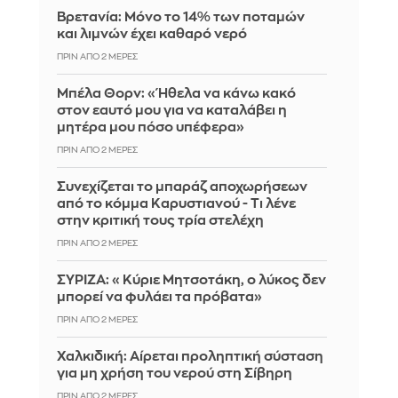
Βρετανία: Μόνο το 14% των ποταμών
και λιμνών έχει καθαρό νερό
ΠΡΙΝ ΑΠΌ 2 ΜΈΡΕΣ
Μπέλα Θορν: «Ήθελα να κάνω κακό
στον εαυτό μου για να καταλάβει η
μητέρα μου πόσο υπέφερα»
ΠΡΙΝ ΑΠΌ 2 ΜΈΡΕΣ
Συνεχίζεται το μπαράζ αποχωρήσεων
από το κόμμα Καρυστιανού - Τι λένε
στην κριτική τους τρία στελέχη
ΠΡΙΝ ΑΠΌ 2 ΜΈΡΕΣ
ΣΥΡΙΖΑ: «Κύριε Μητσοτάκη, ο λύκος δεν
μπορεί να φυλάει τα πρόβατα»
ΠΡΙΝ ΑΠΌ 2 ΜΈΡΕΣ
Χαλκιδική: Αίρεται προληπτική σύσταση
για μη χρήση του νερού στη Σίβηρη
ΠΡΙΝ ΑΠΌ 2 ΜΈΡΕΣ