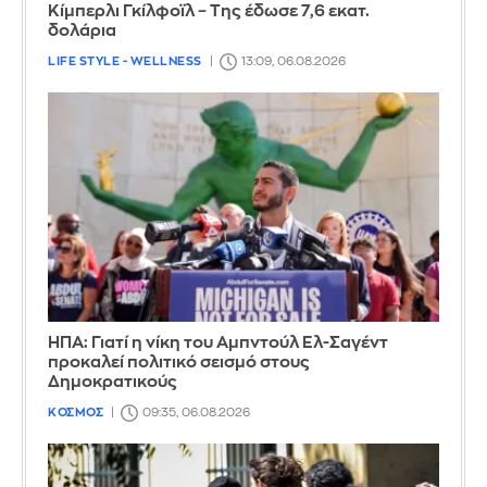
Κίμπερλι Γκίλφοϊλ – Της έδωσε 7,6 εκατ.
δολάρια
LIFE STYLE - WELLNESS
13:09, 06.08.2026
ΗΠΑ: Γιατί η νίκη του Αμπντούλ Ελ-Σαγέντ
προκαλεί πολιτικό σεισμό στους
Δημοκρατικούς
ΚΟΣΜΟΣ
09:35, 06.08.2026