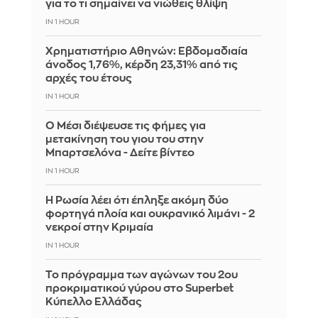
για το τι σημαίνει να νιώθεις θλίψη
IN 1 HOUR
Χρηματιστήριο Αθηνών: Εβδομαδιαία
άνοδος 1,76%, κέρδη 23,31% από τις
αρχές του έτους
IN 1 HOUR
Ο Μέσι διέψευσε τις φήμες για
μετακίνηση του γιου του στην
Μπαρτσελόνα - Δείτε βίντεο
IN 1 HOUR
Η Ρωσία λέει ότι έπληξε ακόμη δύο
φορτηγά πλοία και ουκρανικό λιμάνι - 2
νεκροί στην Κριμαία
IN 1 HOUR
Το πρόγραμμα των αγώνων του 2ου
προκριματικού γύρου στο Superbet
Κύπελλο Ελλάδας