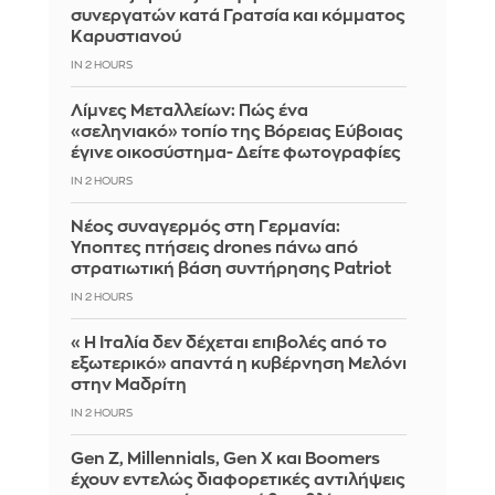
συνεργατών κατά Γρατσία και κόμματος
Καρυστιανού
IN 2 HOURS
Λίμνες Μεταλλείων: Πώς ένα
«σεληνιακό» τοπίο της Βόρειας Εύβοιας
έγινε οικοσύστημα- Δείτε φωτογραφίες
IN 2 HOURS
Νέος συναγερμός στη Γερμανία:
Ύποπτες πτήσεις drones πάνω από
στρατιωτική βάση συντήρησης Patriot
IN 2 HOURS
«Η Ιταλία δεν δέχεται επιβολές από το
εξωτερικό» απαντά η κυβέρνηση Μελόνι
στην Μαδρίτη
IN 2 HOURS
Gen Z, Millennials, Gen X και Boomers
έχουν εντελώς διαφορετικές αντιλήψεις