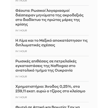
IN 1 HOUR
Θέουτα: Ρωσικοί λογαριασμοί
διέσπειραν μηνύματα της ακροδεξιάς
στο διαδίκτυο τις πρώτες μέρες της
κρίσης
IN 1 HOUR
Η Λίμα και το Μεξικό αποκατέστησαν τις
διπλωματικές σχέσεις
IN 1 HOUR
Ρωσικές επιθέσεις σε πετρελαϊκές
εγκαταστάσεις της Naftogaz στο
ανατολικό τμήμα της Ουκρανία
IN 1 HOUR
Χρηματιστήριο: Άνοδος 0,25%, στα
239,11 εκατ. ευρώ ο τζίρος στο κλείσιμο
IN 1 HOUR
Φωτιά σε Αττική και Βοιωτία: Σαν να