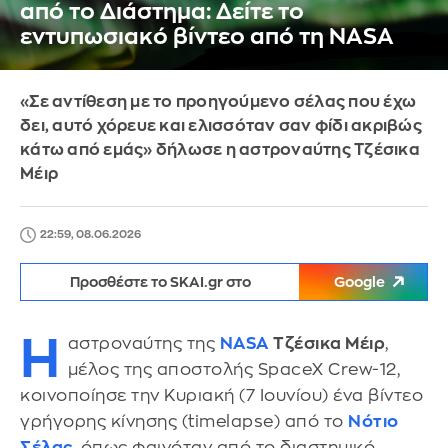
από το Διάστημα: Δείτε το
εντυπωσιακό βίντεο από τη NASA
«Σε αντίθεση με το προηγούμενο σέλας που έχω
δει, αυτό χόρευε και ελισσόταν σαν φίδι ακριβώς
κάτω από εμάς» δήλωσε η αστροναύτης Τζέσικα
Μέιρ
22:59, 08.06.2026
Προσθέστε το SKAI.gr στο
Google
Η
αστροναύτης της
NASA
Τζέσικα Μέιρ
,
μέλος της αποστολής SpaceX Crew-12,
κοινοποίησε την Κυριακή (7 Ιουνίου) ένα βίντεο
γρήγορης κίνησης (timelapse) από το
Νότιο
Σέλας
, όπως φαινόταν από το διαστημικό