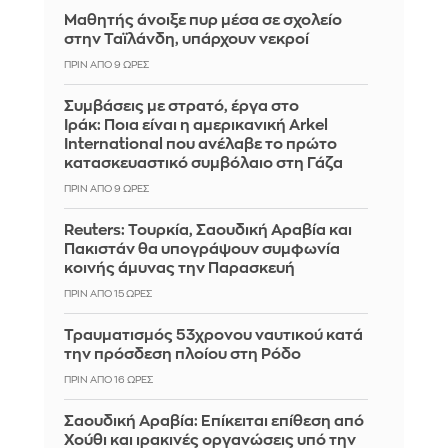
Μαθητής άνοιξε πυρ μέσα σε σχολείο
στην Ταϊλάνδη, υπάρχουν νεκροί
ΠΡΙΝ ΑΠΌ 9 ΏΡΕΣ
Συμβάσεις με στρατό, έργα στο
Ιράκ: Ποια είναι η αμερικανική Arkel
International που ανέλαβε το πρώτο
κατασκευαστικό συμβόλαιο στη Γάζα
ΠΡΙΝ ΑΠΌ 9 ΏΡΕΣ
Reuters: Τουρκία, Σαουδική Αραβία και
Πακιστάν θα υπογράψουν συμφωνία
κοινής άμυνας την Παρασκευή
ΠΡΙΝ ΑΠΌ 15 ΏΡΕΣ
Τραυματισμός 53χρονου ναυτικού κατά
την πρόσδεση πλοίου στη Ρόδο
ΠΡΙΝ ΑΠΌ 16 ΏΡΕΣ
Σαουδική Αραβία: Επίκειται επίθεση από
Χούθι και ιρακινές οργανώσεις υπό την