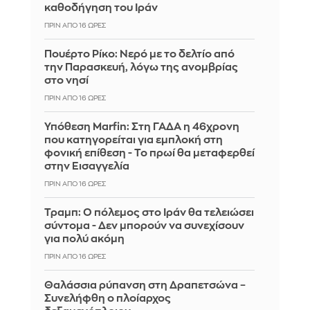
καθοδήγηση του Ιράν
ΠΡΙΝ ΑΠΌ 16 ΏΡΕΣ
Πουέρτο Ρίκο: Νερό με το δελτίο από
την Παρασκευή, λόγω της ανομβρίας
στο νησί
ΠΡΙΝ ΑΠΌ 16 ΏΡΕΣ
Υπόθεση Marfin: Στη ΓΑΔΑ η 46χρονη
που κατηγορείται για εμπλοκή στη
φονική επίθεση - Το πρωί θα μεταφερθεί
στην Εισαγγελία
ΠΡΙΝ ΑΠΌ 16 ΏΡΕΣ
Τραμπ: Ο πόλεμος στο Ιράν θα τελειώσει
σύντομα - Δεν μπορούν να συνεχίσουν
για πολύ ακόμη
ΠΡΙΝ ΑΠΌ 16 ΏΡΕΣ
Θαλάσσια ρύπανση στη Δραπετσώνα –
Συνελήφθη ο πλοίαρχος