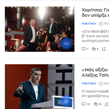
Χαρίτσης: Γ
δεν υπήρξε 
ΠΟΛΙΤΙΚΗ
15:
«Στο Φεστιβάλ
β'' έγινε συν
αυστηρή κριτικ
4
8
«Μάς αξίζει 
Αλέξης Τσίπ
ΠΟΛΙΤΙΚΗ
18:
O πρώην πρωθυ
ότι χρειάζεται 
141
16