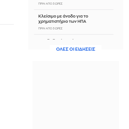
ΠΡΙΝ ΑΠΌ 3 ΏΡΕΣ
Κλείσιμο με άνοδο για το
χρηματιστήριο των ΗΠΑ
ΠΡΙΝ ΑΠΌ 3 ΏΡΕΣ
Άνοιξε ξανά το σύστημα ΕΑΕ 2025
για διορθώσεις και συμπληρώσεις
ΟΛΕΣ ΟΙ ΕΙΔΗΣΕΙΣ
στοιχείων από τους παραγωγούς
ΠΡΙΝ ΑΠΌ 4 ΏΡΕΣ
Yπό έλεγχο η φωτιά σε κατάστημα
στον Άλιμο: Εκκενώθηκε προληπτικά
πολυκατοικία λόγω των καπνών
ΠΡΙΝ ΑΠΌ 4 ΏΡΕΣ
Μαρία Μενούνος: «Κάθε χρόνο η
Ελλάδα μού δίνει κάτι που δεν ήξερα
ότι είχα ανάγκη»
ΠΡΙΝ ΑΠΌ 4 ΏΡΕΣ