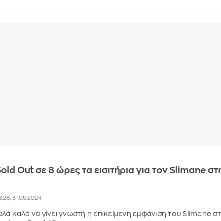
old Out σε 8 ώρες τα εισιτήρια για τον Slimane στ
6:26, 31.05.2024
λά καλά να γίνει γνωστή η επικείμενη εμφάνιση του Slimane σ