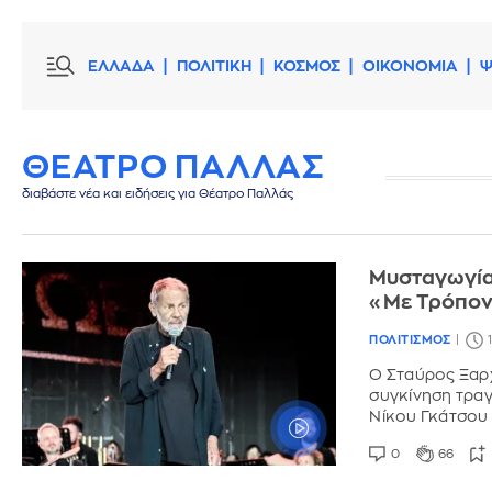
ΕΛΛΑΔΑ
ΠΟΛΙΤΙΚΗ
ΚΟΣΜΟΣ
ΟΙΚΟΝΟΜΙΑ
Ψ
ΘΕΑΤΡΟ ΠΑΛΛΑΣ
διαβάστε νέα και ειδήσεις για Θέατρο Παλλάς
Μυσταγωγία
«Με Τρόπον
ΠΟΛΙΤΙΣΜΟΣ
Ο Σταύρος Ξαρχ
συγκίνηση τραγο
Νίκου Γκάτσου
0
66