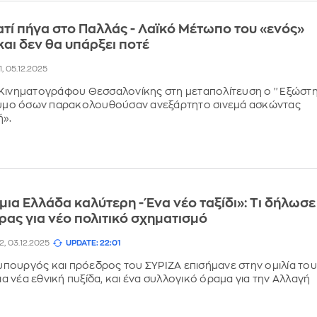
ιατί πήγα στο Παλλάς - Λαϊκό Μέτωπο του «ενός»
και δεν θα υπάρξει ποτέ
41, 05.12.2025
 Κινηματογράφου Θεσσαλονίκης στη μεταπολίτευση ο ''Εξώστ
ώνυμο όσων παρακολουθούσαν ανεξάρτητο σινεμά ασκώντας
ή».
μια Ελλάδα καλύτερη - Ένα νέο ταξίδι»: Τι δήλωσε
ρας για νέο πολιτικό σχηματισμό
22, 03.12.2025
UPDATE: 22:01
πουργός και πρόεδρος του ΣΥΡΙΖΑ επισήμανε στην ομιλία του
μια νέα εθνική πυξίδα, και ένα συλλογικό όραμα για την Αλλαγή