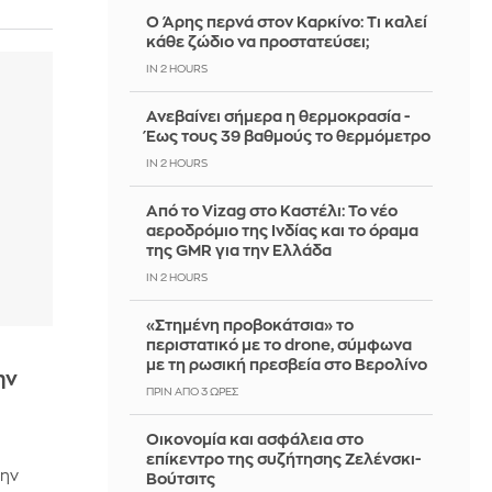
Ο Άρης περνά στον Καρκίνο: Τι καλεί
κάθε ζώδιο να προστατεύσει;
IN 2 HOURS
Ανεβαίνει σήμερα η θερμοκρασία -
Έως τους 39 βαθμούς το θερμόμετρο
IN 2 HOURS
Από το Vizag στο Καστέλι: Το νέο
αεροδρόμιο της Ινδίας και το όραμα
της GMR για την Ελλάδα
IN 2 HOURS
«Στημένη προβοκάτσια» το
περιστατικό με το drone, σύμφωνα
με τη ρωσική πρεσβεία στο Βερολίνο
ην
ΠΡΙΝ ΑΠΌ 3 ΏΡΕΣ
Οικονομία και ασφάλεια στο
επίκεντρο της συζήτησης Ζελένσκι-
την
Βούτσιτς