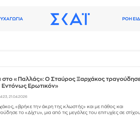
ΥΧΑΓΩΓΙΑ
ΡΟΗ ΕΙ
 στο «Παλλάς»: Ο Σταύρος Ξαρχάκος τραγούδησ
 Εντόνως Ερωτικόν»
14:23, 21.04.2026
άκος, «βρήκε την άκρη της κλωστής» και με πάθος και
ύδησε το «Δίχτυ», μια από τις μεγάλες του επιτυχίες σε στίχο