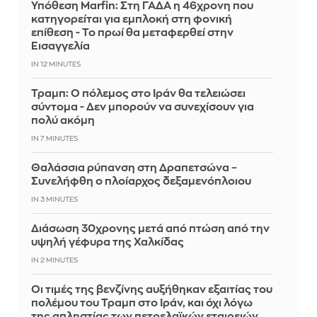
Υπόθεση Marfin: Στη ΓΑΔΑ η 46χρονη που
κατηγορείται για εμπλοκή στη φονική
επίθεση - Το πρωί θα μεταφερθεί στην
Εισαγγελία
IN 12 MINUTES
Τραμπ: Ο πόλεμος στο Ιράν θα τελειώσει
σύντομα - Δεν μπορούν να συνεχίσουν για
πολύ ακόμη
IN 7 MINUTES
Θαλάσσια ρύπανση στη Δραπετσώνα –
Συνελήφθη ο πλοίαρχος δεξαμενόπλοιου
IN 3 MINUTES
Διάσωση 30χρονης μετά από πτώση από την
υψηλή γέφυρα της Χαλκίδας
IN 2 MINUTES
Οι τιμές της βενζίνης αυξήθηκαν εξαιτίας του
πολέμου του Τραμπ στο Ιράν, και όχι λόγω
της απληστίας των πετρελαϊκών εταιρειών