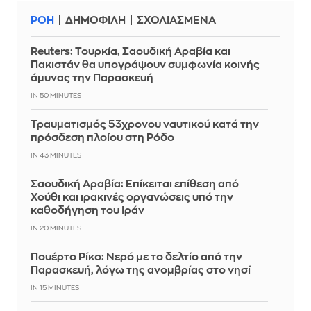
ΡΟΗ
ΔΗΜΟΦΙΛΗ
ΣΧΟΛΙΑΣΜΕΝΑ
Reuters: Τουρκία, Σαουδική Αραβία και
Πακιστάν θα υπογράψουν συμφωνία κοινής
άμυνας την Παρασκευή
IN 50 MINUTES
Τραυματισμός 53χρονου ναυτικού κατά την
πρόσδεση πλοίου στη Ρόδο
IN 43 MINUTES
Σαουδική Αραβία: Επίκειται επίθεση από
Χούθι και ιρακινές οργανώσεις υπό την
καθοδήγηση του Ιράν
IN 20 MINUTES
Πουέρτο Ρίκο: Νερό με το δελτίο από την
Παρασκευή, λόγω της ανομβρίας στο νησί
IN 15 MINUTES