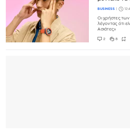
BUSINESS
12:
Οι χρήστες των
λέγοντας ότι εί
Ασιάτες»
2
8