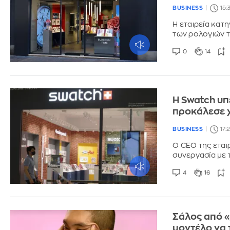
BUSINESS
15:
Η εταιρεία κατ
των ρολογιών τ
0
14
Η Swatch υπ
προκάλεσε χ
BUSINESS
17:
Ο CEO της εται
συνεργασία με 
4
16
Σάλος από «
μοντέλο να 