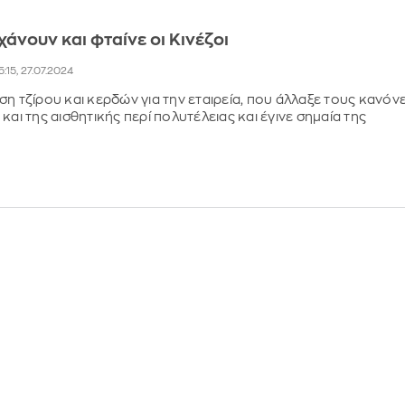
χάνουν και φταίνε οι Κινέζοι
5:15, 27.07.2024
ση τζίρου και κερδών για την εταιρεία, που άλλαξε τους κανόν
και της αισθητικής περί πολυτέλειας και έγινε σημαία της