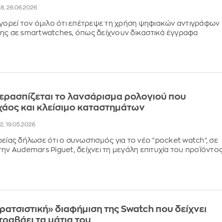
38, 26.06.2026
ηγορεί τον όμιλο ότι επέτρεψε τη χρήση ψηφιακών αντιγράφων
ης σε smartwatches, όπως δείχνουν δικαστικά έγγραφα
ερασπίζεται το λανσάρισμα ρολογιού που
άος και κλείσιμο καταστημάτων
22, 19.05.2026
ρείας δήλωσε ότι ο συνωστισμός για το νέο "pocket watch", σε
την Audemars Piguet, δείχνει τη μεγάλη επιτυχία του προϊόντο
ρατσιστική» διαφήμιση της Swatch που δείχνει
τραβάει τα μάτια του