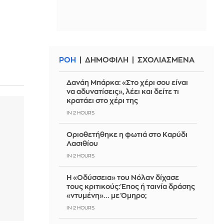
ΡΟΗ
ΔΗΜΟΦΙΛΗ
ΣΧΟΛΙΑΣΜΕΝΑ
Δανάη Μπάρκα: «Στο χέρι σου είναι
να αδυνατίσεις», λέει και δείτε τι
κρατάει στο χέρι της
IN 2 HOURS
Οριοθετήθηκε η φωτιά στο Καρύδι
Λασιθίου
IN 2 HOURS
Η «Οδύσσεια» του Νόλαν δίχασε
τους κριτικούς: Έπος ή ταινία δράσης
«ντυμένη»... με Όμηρο;
IN 2 HOURS