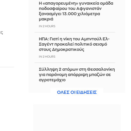
Η «απαγορευμένη» γυναικεία ομάδα
ποδοσφαίρου του Αφγανιστάν
ξανασμίγει 13.000 χιλιόμετρα
μακριά
IN 2 HOURS
ες
ΗΠΑ: Γιατί η νίκη του Αμπντούλ Ελ-
Σαγέντ προκαλεί πολιτικό σεισμό
στους Δημοκρατικούς
IN 2 HOURS
Σύλληψη 2 ατόμων στη Θεσσαλονίκη
για παράνομη απόρριψη μπαζών σε
αγροτεμάχιο
IN 2 HOURS
ΟΛΕΣ ΟΙ ΕΙΔΗΣΕΙΣ
Απάτη με κρυπτονομίσματα στην
Πάτρα - 61χρονος έχασε 100.000
ευρώ
IN 2 HOURS
Ρωσία: Αρνείται οποιαδήποτε σχέση