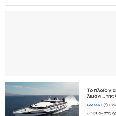
Το πλοίο γι
λιμάνι… της
ΕΛΛΑΔΑ
12:2
«Φωτιά» στις κ