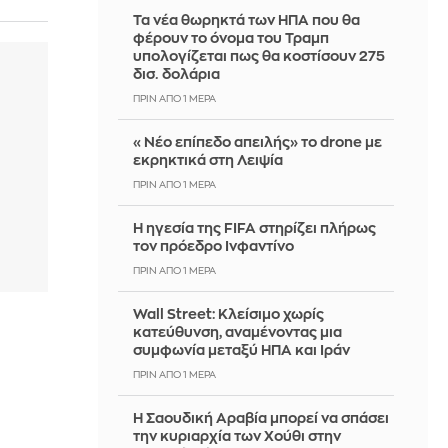
Τα νέα θωρηκτά των ΗΠΑ που θα
φέρουν το όνομα του Τραμπ
υπολογίζεται πως θα κοστίσουν 275
δισ. δολάρια
ΠΡΙΝ ΑΠΌ 1 ΜΈΡΑ
«Νέο επίπεδο απειλής» το drone με
εκρηκτικά στη Λειψία
ΠΡΙΝ ΑΠΌ 1 ΜΈΡΑ
Η ηγεσία της FIFA στηρίζει πλήρως
τον πρόεδρο Ινφαντίνο
ΠΡΙΝ ΑΠΌ 1 ΜΈΡΑ
Wall Street: Κλείσιμο χωρίς
κατεύθυνση, αναμένοντας μια
συμφωνία μεταξύ ΗΠΑ και Ιράν
ΠΡΙΝ ΑΠΌ 1 ΜΈΡΑ
Η Σαουδική Αραβία μπορεί να σπάσει
την κυριαρχία των Χούθι στην