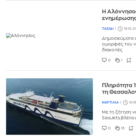
Η Αλόννησος
ενημέρωση
ΤΑΞΙΔΙ
16:19, 
Δημοσιεύματα σε
ομορφιές του ν
διακοπές
0
1
Πληρότητα 
τη Θεσσαλον
ΝΑΥΤΙΛΙΑ
16:1
Με τη ζήτηση να
SeaJets βλέπου
0
13