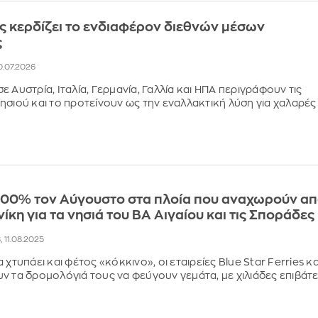
 κερδίζει το ενδιαφέρον διεθνών μέσων
ς
20.07.2026
 Αυστρία, Ιταλία, Γερμανία, Γαλλία και ΗΠΑ περιγράφουν τις
ησιού και το προτείνουν ως την εναλλακτική λύση για χαλαρές
100% τον Αύγουστο στα πλοία που αναχωρούν α
ίκη για τα νησιά του ΒΑ Αιγαίου και τις Σποράδες
8, 11.08.2025
 χτυπάει και φέτος «κόκκινο», οι εταιρείες Blue Star Ferries κα
ν τα δρομολόγιά τους να φεύγουν γεμάτα, με χιλιάδες επιβάτ