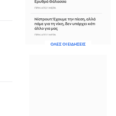
Ερυθρά Θάλασσα
ΠΡΙΝ ΑΠΌ 1 ΜΈΡΑ
Νίστρουπ: Έχουμε την πίεση, αλλά
πάμε για τη νίκη, δεν υπάρχει κάτι
άλλο για μας
ΠΡΙΝ ΑΠΌ 1 ΜΈΡΑ
ΟΛΕΣ ΟΙ ΕΙΔΗΣΕΙΣ
Άννα Πρέλεβιτς: Το τρυφερό
throwback βίντεο με την αδελφή της
να τραγουδούν Backstreet Boys
ΠΡΙΝ ΑΠΌ 1 ΜΈΡΑ
Πυρκαγιά σε χαμηλή βλάστηση στην
περιοχή Σάνταλο, στην Κάρπαθο
ΠΡΙΝ ΑΠΌ 1 ΜΈΡΑ
Ο Παναθηναϊκός έπαθε στο ΟΑΚΑ,
καλείται να μάθει από αυτό και να
προκριθεί μέσω Βουλγαρίας - Δείτε
τα Highlights
ΠΡΙΝ ΑΠΌ 1 ΜΈΡΑ