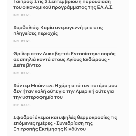
Τσίπρας: Στις 2 Σεπτεμβρίου η παρουσίαση
του οικονομικού προγράμματος της ΕΛ.Α.Σ.
IN 2 HOURS
Χαρδαλιάς: Καμία ανεμογεννήτρια στις
πληγείσες περιοχές
IN 2 HOURS
Θρίλερ στον Λυκαβηττό: Εντοπίστηκε σορός
σε σπηλιά κοντά στους Αγίους Ισιδώρους -
Δείτε βίντεο
IN 2 HOURS
Χάντερ Μπάιντεν: Η χάρη από τον πατέρα μου
δεν ήταν καλή ούτε για την Αμερική ούτε για
την υστεροφημία του
IN 2 HOURS
Σφοδροί άνεμοι και υψηλές θερμοκρασίες τις
επόμενες ημέρες - Συνεδρίαση της
Επιτροπής Εκτίμησης Κινδύνου