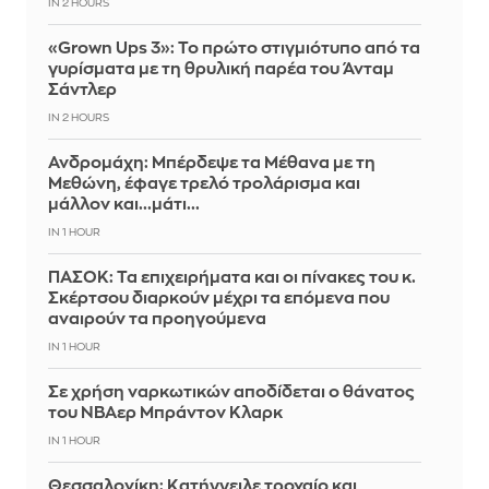
IN 2 HOURS
«Grown Ups 3»: Το πρώτο στιγμιότυπο από τα
γυρίσματα με τη θρυλική παρέα του Άνταμ
Σάντλερ
IN 2 HOURS
Ανδρομάχη: Μπέρδεψε τα Μέθανα με τη
Μεθώνη, έφαγε τρελό τρολάρισμα και
μάλλον και...μάτι...
IN 1 HOUR
ΠΑΣΟΚ: Τα επιχειρήματα και οι πίνακες του κ.
Σκέρτσου διαρκούν μέχρι τα επόμενα που
αναιρούν τα προηγούμενα
IN 1 HOUR
Σε χρήση ναρκωτικών αποδίδεται ο θάνατος
του ΝΒΑερ Μπράντον Κλαρκ
IN 1 HOUR
Θεσσαλονίκη: Κατήγγειλε τροχαίο και