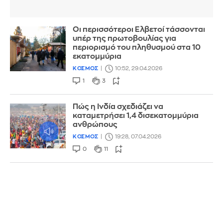
Οι περισσότεροι Ελβετοί τάσσονται
υπέρ της πρωτοβουλίας για
περιορισμό του πληθυσμού στα 10
εκατομμύρια
ΚΟΣΜΟΣ
10:52, 29.04.2026
1
3
Πώς η Ινδία σχεδιάζει να
καταμετρήσει 1,4 δισεκατομμύρια
ανθρώπους
ΚΟΣΜΟΣ
19:28, 07.04.2026
0
11