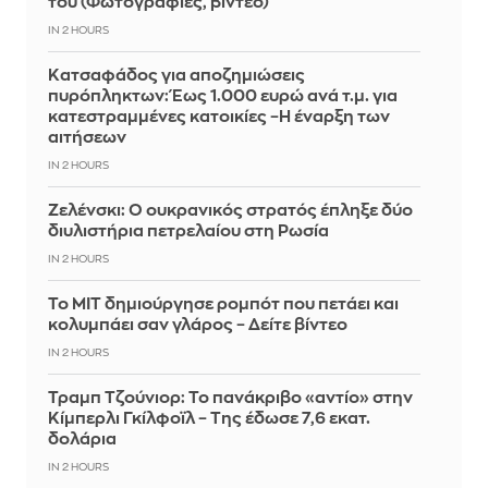
του (Φωτογραφίες, βίντεο)
IN 2 HOURS
Κατσαφάδος για αποζημιώσεις
πυρόπληκτων: Έως 1.000 ευρώ ανά τ.μ. για
κατεστραμμένες κατοικίες –Η έναρξη των
αιτήσεων
IN 2 HOURS
Ζελένσκι: Ο ουκρανικός στρατός έπληξε δύο
διυλιστήρια πετρελαίου στη Ρωσία
IN 2 HOURS
Το MIT δημιούργησε ρομπότ που πετάει και
κολυμπάει σαν γλάρος – Δείτε βίντεο
IN 2 HOURS
Τραμπ Τζούνιορ: Το πανάκριβο «αντίο» στην
Κίμπερλι Γκίλφοϊλ – Της έδωσε 7,6 εκατ.
δολάρια
IN 2 HOURS