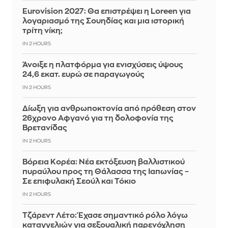
Eurovision 2027: Θα επιστρέψει η Loreen για
λογαριασμό της Σουηδίας και μια ιστορική
τρίτη νίκη;
IN 2 HOURS
Άνοιξε η πλατφόρμα για ενισχύσεις ύψους
24,6 εκατ. ευρώ σε παραγωγούς
IN 2 HOURS
Δίωξη για ανθρωποκτονία από πρόθεση στον
26χρονο Αφγανό για τη δολοφονία της
Βρετανίδας
IN 2 HOURS
Βόρεια Κορέα: Νέα εκτόξευση βαλλιστικού
πυραύλου προς τη Θάλασσα της Ιαπωνίας –
Σε επιφυλακή Σεούλ και Τόκιο
IN 2 HOURS
Τζάρεντ Λέτο: Έχασε σημαντικό ρόλο λόγω
καταγγελιών για σεξουαλική παρενόχληση