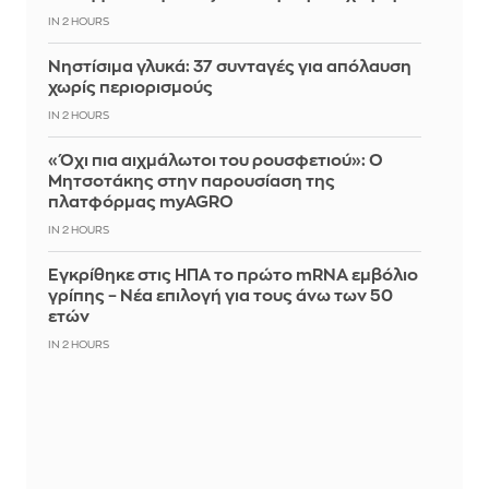
IN 2 HOURS
Νηστίσιμα γλυκά: 37 συνταγές για απόλαυση
χωρίς περιορισμούς
IN 2 HOURS
«Όχι πια αιχμάλωτοι του ρουσφετιού»: Ο
Μητσοτάκης στην παρουσίαση της
πλατφόρμας myAGRO
IN 2 HOURS
Εγκρίθηκε στις ΗΠΑ το πρώτο mRNA εμβόλιο
γρίπης – Νέα επιλογή για τους άνω των 50
ετών
IN 2 HOURS