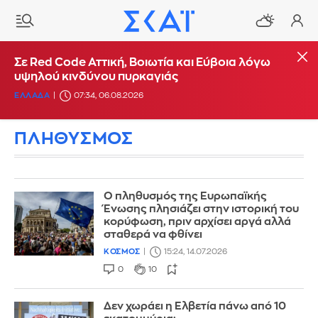
Σε Red Code Αττική, Βοιωτία και Εύβοια λόγω
υψηλού κινδύνου πυρκαγιάς
ΕΛΛΑΔΑ
07:34, 06.08.2026
ΠΛΗΘΥΣΜΟΣ
Ο πληθυσμός της Ευρωπαϊκής
Ένωσης πλησιάζει στην ιστορική του
κορύφωση, πριν αρχίσει αργά αλλά
σταθερά να φθίνει
ΚΟΣΜΟΣ
15:24, 14.07.2026
0
10
Δεν χωράει η Ελβετία πάνω από 10