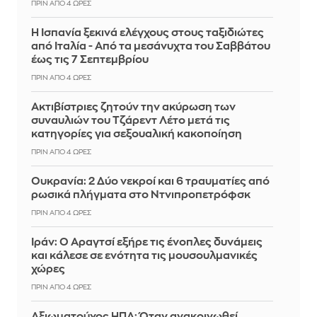
ΠΡΙΝ ΑΠΌ 4 ΏΡΕΣ
Η Ισπανία ξεκινά ελέγχους στους ταξιδιώτες
από Ιταλία - Από τα μεσάνυχτα του Σαββάτου
έως τις 7 Σεπτεμβρίου
ΠΡΙΝ ΑΠΌ 4 ΏΡΕΣ
Ακτιβίστριες ζητούν την ακύρωση των
συναυλιών του Τζάρεντ Λέτο μετά τις
κατηγορίες για σεξουαλική κακοποίηση
ΠΡΙΝ ΑΠΌ 4 ΏΡΕΣ
Ουκρανία: 2 Δύο νεκροί και 6 τραυματίες από
ρωσικά πλήγματα στο Ντνιπροπετρόφσκ
ΠΡΙΝ ΑΠΌ 4 ΏΡΕΣ
Ιράν: Ο Αραγτσί εξήρε τις ένοπλες δυνάμεις
και κάλεσε σε ενότητα τις μουσουλμανικές
χώρες
ΠΡΙΝ ΑΠΌ 4 ΏΡΕΣ
Αξιωματούχος ΗΠΑ: Όταν ανακοινωθεί