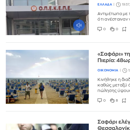
ΕΛΛΑΔΑ
19:37
Αντιμέτωπα με 
ότι ανέσταιναν
0
0
«Σαφάρι» τη
Πιερία: 48ω
ΟΙΚΟΝΟΜΙΑ
1
Κινήθηκε η δια
καθώς μεταξύ ά
πώλησης ύψους
0
8
Σαφάρι ελέγ
Θεσσαλονίκη