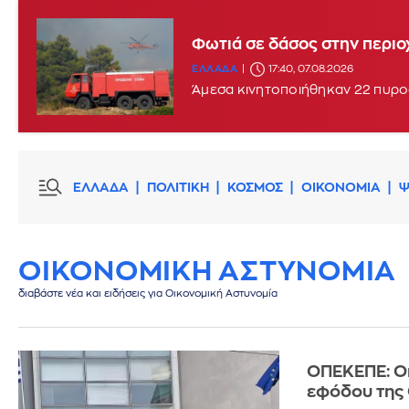
Φωτιά στο Στεφάνι Κορίνθου
Φωτιά σε δάσος στην περιο
ΕΛΛΑΔΑ
ΕΛΛΑΔΑ
16:29, 07.08.2026
17:40, 07.08.2026
Άμεσα κινητοποιήθηκαν 22 πυρο
ΕΛΛΑΔΑ
ΠΟΛΙΤΙΚΗ
ΚΟΣΜΟΣ
ΟΙΚΟΝΟΜΙΑ
Ψ
ΟΙΚΟΝΟΜΙΚΗ ΑΣΤΥΝΟΜΙΑ
διαβάστε νέα και ειδήσεις για Οικονομική Αστυνομία
ΟΠΕΚΕΠΕ: Οι
εφόδου της