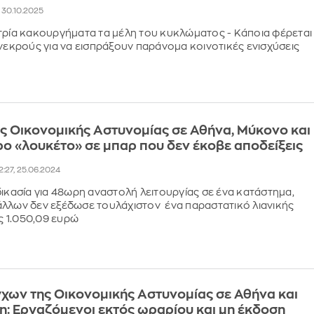
, 30.10.2025
τρία κακουργήματα τα μέλη του κυκλώματος - Κάποια φέρεται
 νεκρούς για να εισπράξουν παράνομα κοινοτικές ενισχύσεις
ς Οικονομικής Αστυνομίας σε Αθήνα, Μύκονο και
ρο «λουκέτο» σε μπαρ που δεν έκοβε αποδείξεις
2:27, 25.06.2024
δικασία για 48ωρη αναστολή λειτουργίας σε ένα κατάστημα,
λλων δεν εξέδωσε τουλάχιστον ένα παραστατικό λιανικής
 1.050,09 ευρώ
χων της Οικονομικής Αστυνομίας σε Αθήνα και
: Εργαζόμενοι εκτός ωραρίου και μη έκδοση