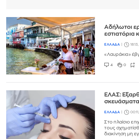
Αδήλωτοι ερ
εστιατόρια 
ΕΛΛΑΔΑ
18:13
«Λαυράκια» έβγ
4
0
ΕΛΑΣ: Εξαρ
σκευάσματα 
ΕΛΛΑΔΑ
00:11
Στο πλαίσιο επ
τους σχηματίσθ
διακίνηση μη 