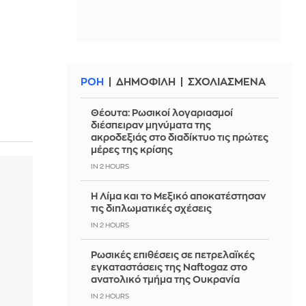
ΡΟΗ
ΔΗΜΟΦΙΛΗ
ΣΧΟΛΙΑΣΜΕΝΑ
Θέουτα: Ρωσικοί λογαριασμοί
διέσπειραν μηνύματα της
ακροδεξιάς στο διαδίκτυο τις πρώτες
μέρες της κρίσης
IN 2 HOURS
Η Λίμα και το Μεξικό αποκατέστησαν
τις διπλωματικές σχέσεις
IN 2 HOURS
Ρωσικές επιθέσεις σε πετρελαϊκές
εγκαταστάσεις της Naftogaz στο
ανατολικό τμήμα της Ουκρανία
IN 2 HOURS