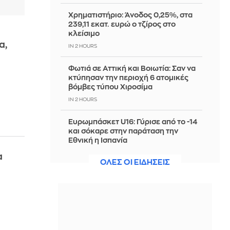
Χρηματιστήριο: Άνοδος 0,25%, στα
239,11 εκατ. ευρώ ο τζίρος στο
κλείσιμο
α,
IN 2 HOURS
Φωτιά σε Αττική και Βοιωτία: Σαν να
κτύπησαν την περιοχή 6 ατομικές
βόμβες τύπου Χιροσίμα
IN 2 HOURS
Ευρωμπάσκετ U16: Γύρισε από το -14
και σόκαρε στην παράταση την
Εθνική η Ισπανία
IN 2 HOURS
α
ΟΛΕΣ ΟΙ ΕΙΔΗΣΕΙΣ
Τι είναι η αντζούγια και ποια η
διαφορά της από τη σαρδέλα;
IN 2 HOURS
Παραμένει στο Star η Άση Μπήλιου
και ο νέος της ρόλος είναι έκπληξη