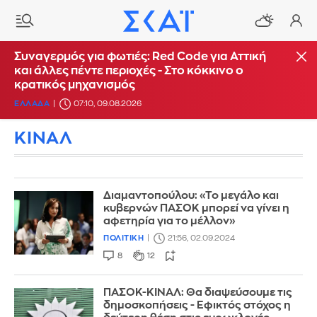
Συναγερμός για φωτιές: Red Code για Αττική
και άλλες πέντε περιοχές - Στο κόκκινο ο
κρατικός μηχανισμός
ΕΛΛΑΔΑ
07:10, 09.08.2026
ΚΙΝΑΛ
Διαμαντοπούλου: «Το μεγάλο και
κυβερνών ΠΑΣΟΚ μπορεί να γίνει η
αφετηρία για το μέλλον»
ΠΟΛΙΤΙΚΗ
21:56, 02.09.2024
8
12
ΠΑΣΟΚ-ΚΙΝΑΛ: Θα διαψεύσουμε τις
δημοσκοπήσεις - Εφικτός στόχος η