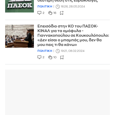
δεύτερη θέση στις ευρωκλογές
ΠΟΛΙΤΙΚΗ
16:26, 28.05.2024
2
16
Επεισόδιο στην ΚΟ του ΠΑΣΟΚ-
ΚΙΝΑΛ για τα ομόφυλα -
Γιαννακοπούλου σε Κουκουλόπουλο:
«Δεν είσαι ο μπαμπάς μου, δεν θα
μου πεις τι θα κάνω»
ΠΟΛΙΤΙΚΗ
19:21, 08.02.2024
2
10