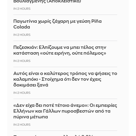
Βουλιαγμένης (Αποκλειστικό)
IN 2 HOURS
Παγωτίνια χωρίς ζάχαρη με γεύση Piña
Colada
IN 2 HOURS
Πεζεσκιάν: Ελπίζουμε να μπει τέλος στην
κατάσταση «ούτε ειρήνη, ούτε πόλεμος»
IN 2 HOURS
Αυτός είναι ο καλύτερος τρόπος να ψήσεις το
καλαμπόκι - Στοίχημα ότι δεν τον έχεις
δοκιμάσει ξανά
IN 2 HOURS
«Δεν είχα δει ποτέ τέτοιο άνεμο»: Οι εμπειρίες
Ελλήνων και Γάλλων πυροσβεστών από τα
πύρινα μέτωπα
IN 2 HOURS