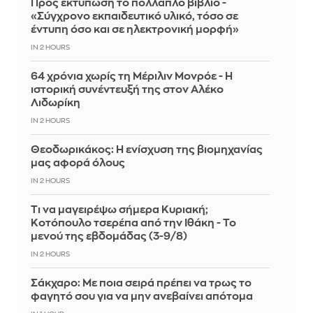
Προς εκτύπωση το πολλαπλό βιβλίο -
«Σύγχρονο εκπαιδευτικό υλικό, τόσο σε
έντυπη όσο και σε ηλεκτρονική μορφή»
IN 2 HOURS
64 χρόνια χωρίς τη Μέριλιν Μονρόε - Η
ιστορική συνέντευξή της στον Αλέκο
Λιδωρίκη
IN 2 HOURS
Θεοδωρικάκος: Η ενίσχυση της βιομηχανίας
μας αφορά όλους
IN 2 HOURS
Τι να μαγειρέψω σήμερα Κυριακή;
Κοτόπουλο τσερέπα από την Ιθάκη - Το
μενού της εβδομάδας (3-9/8)
IN 2 HOURS
Σάκχαρο: Με ποια σειρά πρέπει να τρως το
φαγητό σου για να μην ανεβαίνει απότομα