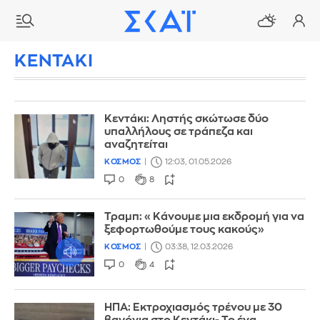
ΚΕΝΤΑΚΙ
Κεντάκι: Ληστής σκώτωσε δύο
υπαλλήλους σε τράπεζα και
αναζητείται
ΚΟΣΜΟΣ
12:03, 01.05.2026
0
8
Τραμπ: «Κάνουμε μια εκδρομή για να
ξεφορτωθούμε τους κακούς»
ΚΟΣΜΟΣ
03:38, 12.03.2026
0
4
ΗΠΑ: Εκτροχιασμός τρένου με 30