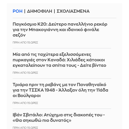
ΡΟΗ
ΔΗΜΟΦΙΛΗ
ΣΧΟΛΙΑΣΜΕΝΑ
Παγκόσμιο Κ20: Δεύτερο πανελλήνιο ρεκόρ
για την Μπακογιάννη και ιδανικό φινάλε
σεζόν
ΠΡΙΝ ΑΠΌ 15 ΏΡΕΣ
Μία από τις ταχύτερα εξελισσόμενες
πυρκαγιές στον Καναδά: Χιλιάδες κάτοικοι
εγκαταλείπουν τα σπίτια τους - Δείτε βίντεο
ΠΡΙΝ ΑΠΌ 15 ΏΡΕΣ
Τριάρα πριν τη ρεβάνς με τον Παναθηναϊκό
για την ΤΣΣΚΑ 1948 - Άλλαξαν όλη την 11άδα
οι Βούλγαροι
ΠΡΙΝ ΑΠΌ 15 ΏΡΕΣ
Ιβάν Σβιτάιλο: Ατύχημα στις διακοπές του -
«Θα σηκωθώ πιο δυνατός»
ΠΡΙΝ ΑΠΌ 15 ΏΡΕΣ