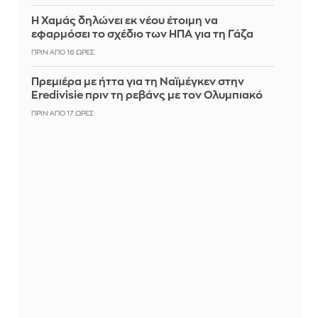
Η Χαμάς δηλώνει εκ νέου έτοιμη να
εφαρμόσει το σχέδιο των ΗΠΑ για τη Γάζα
ΠΡΙΝ ΑΠΌ 16 ΏΡΕΣ
Πρεμιέρα με ήττα για τη Ναϊμέγκεν στην
Eredivisie πριν τη ρεβάνς με τον Ολυμπιακό
ΠΡΙΝ ΑΠΌ 17 ΏΡΕΣ