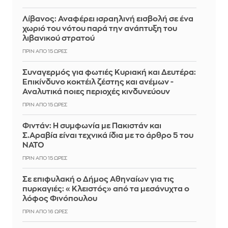
Λίβανος: Αναφέρει ισραηλινή εισβολή σε ένα
χωριό του νότου παρά την ανάπτυξη του
λιβανικού στρατού
ΠΡΙΝ ΑΠΌ 15 ΏΡΕΣ
Συναγερμός για φωτιές Κυριακή και Δευτέρα:
Επικίνδυνο κοκτέιλ ζέστης και ανέμων -
Αναλυτικά ποιες περιοχές κινδυνεύουν
ΠΡΙΝ ΑΠΌ 15 ΏΡΕΣ
Φιντάν: Η συμφωνία με Πακιστάν και
Σ.Αραβία είναι τεχνικά ίδια με το άρθρο 5 του
ΝΑΤΟ
ΠΡΙΝ ΑΠΌ 15 ΏΡΕΣ
Σε επιφυλακή ο Δήμος Αθηναίων για τις
πυρκαγιές: «Κλειστός» από τα μεσάνυχτα ο
λόφος Φινόπουλου
ΠΡΙΝ ΑΠΌ 16 ΏΡΕΣ