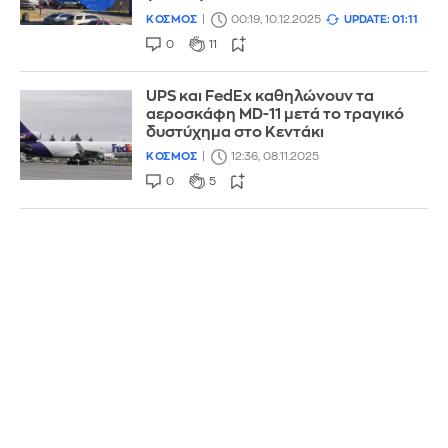
ΚΟΣΜΟΣ
00:19, 10.12.2025
UPDATE: 01:11
0
11
UPS και FedEx καθηλώνουν τα
αεροσκάφη MD-11 μετά το τραγικό
δυστύχημα στο Κεντάκι
ΚΟΣΜΟΣ
12:36, 08.11.2025
0
5