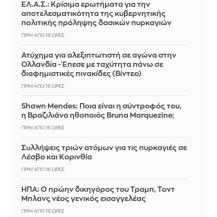
ΕΛ.Α.Σ.: Κρίσιμα ερωτήματα για την
αποτελεσματικότητα της κυβερνητικής
πολιτικής πρόληψης δασικών πυρκαγιών
ΠΡΙΝ ΑΠΌ 16 ΏΡΕΣ
Ατύχημα για αλεξιπτωτιστή σε αγώνα στην
Ολλανδία - Έπεσε με ταχύτητα πάνω σε
διαφημιστικές πινακίδες (Βίντεο)
ΠΡΙΝ ΑΠΌ 16 ΏΡΕΣ
Shawn Mendes: Ποια είναι η σύντροφός του,
η Βραζιλιάνα ηθοποιός Bruna Marquezine;
ΠΡΙΝ ΑΠΌ 16 ΏΡΕΣ
Συλλήψεις τριών ατόμων για τις πυρκαγιές σε
Λέσβο και Κορινθία
ΠΡΙΝ ΑΠΌ 16 ΏΡΕΣ
ΗΠΑ: Ο πρώην δικηγόρος του Τραμπ, Τοντ
Μπλανς νέος γενικός εισαγγελέας
ΠΡΙΝ ΑΠΌ 16 ΏΡΕΣ