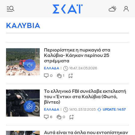
ΚΑΛΥΒΙΑ
Περιορίστηκε η πυρκαγιά στα
Καλύβια- Κάηκαν περίπου 25
στρέμματα
ΕΛΛΑΔΑ
16:47, 24.05.2026
0
1
Το ελληνικό FBI συνέλαβε εκτελεστή
του «Έντικ» στα Καλύβια (Φωτό,
βίντεο)
ΕΛΛΑΔΑ
14:10, 23.12.2025
UPDATE: 14:57
6
0
Αυτά είναι τα όπλα που εντοπίστηκαν