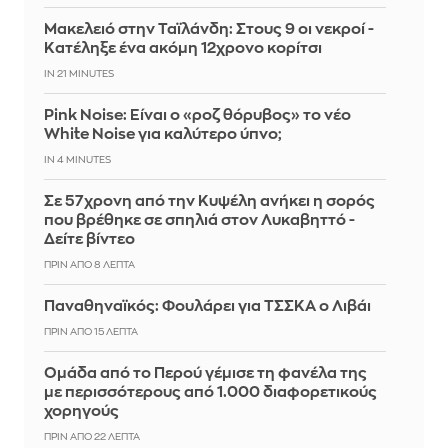
Μακελειό στην Ταϊλάνδη: Στους 9 οι νεκροί -
Κατέληξε ένα ακόμη 12χρονο κορίτσι
IN 21 MINUTES
Pink Noise: Είναι ο «ροζ θόρυβος» το νέο
White Noise για καλύτερο ύπνο;
IN 4 MINUTES
Σε 57χρονη από την Κυψέλη ανήκει η σορός
που βρέθηκε σε σπηλιά στον Λυκαβηττό -
Δείτε βίντεο
ΠΡΙΝ ΑΠΌ 8 ΛΕΠΤΆ
Παναθηναϊκός: Φουλάρει για ΤΣΣΚΑ ο Λιβάι
ΠΡΙΝ ΑΠΌ 15 ΛΕΠΤΆ
Ομάδα από το Περού γέμισε τη φανέλα της
με περισσότερους από 1.000 διαφορετικούς
χορηγούς
ΠΡΙΝ ΑΠΌ 22 ΛΕΠΤΆ