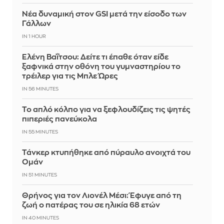
Νέα δυναμική στον GSI μετά την είσοδο των
Γάλλων
IN 1 HOUR
Ελένη Βαΐτσου: Δείτε τι έπαθε όταν είδε
ξαφνικά στην οθόνη του γυμναστηρίου το
τρέιλερ για τις Μπλε Ώρες
IN 56 MINUTES
Το απλό κόλπο για να ξεφλουδίζεις τις ψητές
πιπεριές πανεύκολα
IN 55 MINUTES
Τάνκερ κτυπήθηκε από πύραυλο ανοιχτά του
Ομάν
IN 51 MINUTES
Θρήνος για τον Λιονέλ Μέσι: Έφυγε από τη
ζωή ο πατέρας του σε ηλικία 68 ετών
IN 40 MINUTES