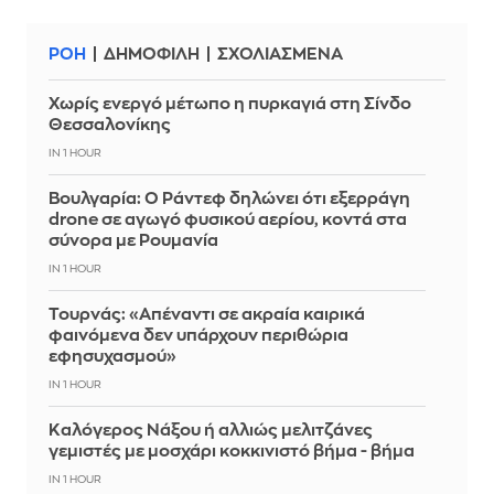
ΡΟΗ
ΔΗΜΟΦΙΛΗ
ΣΧΟΛΙΑΣΜΕΝΑ
Χωρίς ενεργό μέτωπο η πυρκαγιά στη Σίνδο
Θεσσαλονίκης
IN 1 HOUR
Βουλγαρία: Ο Ράντεφ δηλώνει ότι εξερράγη
drone σε αγωγό φυσικού αερίου, κοντά στα
σύνορα με Ρουμανία
IN 1 HOUR
Τουρνάς: «Απέναντι σε ακραία καιρικά
φαινόμενα δεν υπάρχουν περιθώρια
εφησυχασμού»
IN 1 HOUR
Καλόγερος Νάξου ή αλλιώς μελιτζάνες
γεμιστές με μοσχάρι κοκκινιστό βήμα - βήμα
IN 1 HOUR