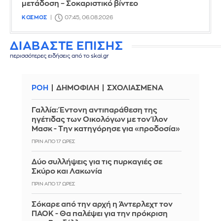
μετάδοση – Σοκαριστικό βίντεο
ΚΟΣΜΟΣ
07:45, 06.08.2026
ΔΙΑΒΑΣΤΕ ΕΠΙΣΗΣ
περισσότερες ειδήσεις από το skai.gr
ΡΟΗ
ΔΗΜΟΦΙΛΗ
ΣΧΟΛΙΑΣΜΕΝΑ
Γαλλία: Έντονη αντιπαράθεση της
ηγέτιδας των Οικολόγων με τον Ίλον
Μασκ - Την κατηγόρησε για «προδοσία»
ΠΡΙΝ ΑΠΌ 17 ΏΡΕΣ
Δύο συλλήψεις για τις πυρκαγιές σε
Σκύρο και Λακωνία
ΠΡΙΝ ΑΠΌ 17 ΏΡΕΣ
Σόκαρε από την αρχή η Άντερλεχτ τον
ΠΑΟΚ - Θα παλέψει για την πρόκριση