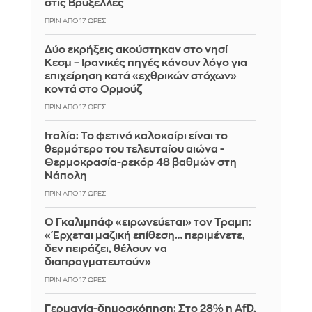
στις Βρυξέλλες
ΠΡΙΝ ΑΠΌ 17 ΏΡΕΣ
Δύο εκρήξεις ακούστηκαν στο νησί
Κεσμ – Ιρανικές πηγές κάνουν λόγο για
επιχείρηση κατά «εχθρικών στόχων»
κοντά στο Ορμούζ
ΠΡΙΝ ΑΠΌ 17 ΏΡΕΣ
Ιταλία: To φετινό καλοκαίρι είναι το
θερμότερο του τελευταίου αιώνα -
Θερμοκρασία-ρεκόρ 48 βαθμών στη
Νάπολη
ΠΡΙΝ ΑΠΌ 17 ΏΡΕΣ
Ο Γκαλιμπάφ «ειρωνεύεται» τον Τραμπ:
«Έρχεται μαζική επίθεση… περιμένετε,
δεν πειράζει, θέλουν να
διαπραγματευτούν»
ΠΡΙΝ ΑΠΌ 17 ΏΡΕΣ
Γερμανία-δημοσκόπηση: Στο 28% η AfD,