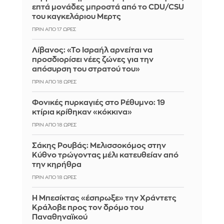
επτά μονάδες μπροστά από το CDU/CSU
του καγκελάριου Μερτς
ΠΡΙΝ ΑΠΌ 17 ΏΡΕΣ
Λίβανος: «Το Ισραήλ αρνείται να
προσδιορίσει νέες ζώνες για την
απόσυρση του στρατού του»
ΠΡΙΝ ΑΠΌ 18 ΏΡΕΣ
Φονικές πυρκαγιές στο Ρέθυμνο: 19
κτίρια κρίθηκαν «κόκκινα»
ΠΡΙΝ ΑΠΌ 18 ΏΡΕΣ
Σάκης Ρουβάς: Μελισσοκόμος στην
Κύθνο τρώγοντας μέλι κατευθείαν από
την κηρήθρα
ΠΡΙΝ ΑΠΌ 18 ΏΡΕΣ
Η Μπεσίκτας «έσπρωξε» την Χράντετς
Κράλοβε προς τον δρόμο του
Παναθηναϊκού