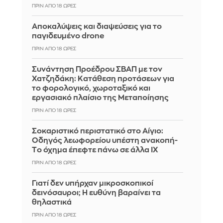
ΠΡΙΝ ΑΠΌ 18 ΏΡΕΣ
Αποκαλύψεις και διαψεύσεις για το
παγιδευμένο drone
ΠΡΙΝ ΑΠΌ 18 ΏΡΕΣ
Συνάντηση Προέδρου ΣΒΑΠ με τον
Χατζηδάκη: Κατάθεση προτάσεων για
το φορολογικό, χωροταξικό και
εργασιακό πλαίσιο της Μεταποίησης
ΠΡΙΝ ΑΠΌ 18 ΏΡΕΣ
Σοκαριστικό περιστατικό στο Αίγιο:
Οδηγός λεωφορείου υπέστη ανακοπή-
Tο όχημα έπεφτε πάνω σε άλλα ΙΧ
ΠΡΙΝ ΑΠΌ 18 ΏΡΕΣ
Γιατί δεν υπήρχαν μικροσκοπικοί
δεινόσαυροι; Η ευθύνη βαραίνει τα
θηλαστικά
ΠΡΙΝ ΑΠΌ 18 ΏΡΕΣ