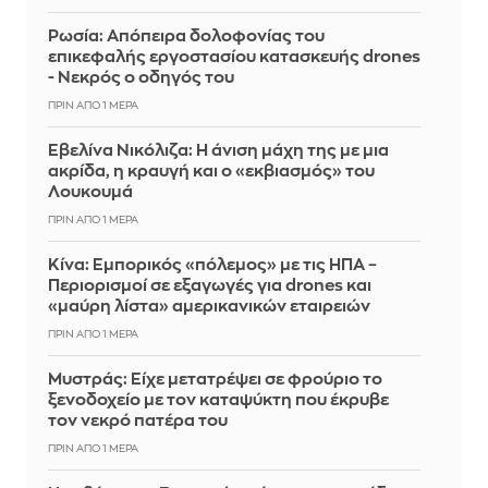
Ρωσία: Απόπειρα δολοφονίας του
επικεφαλής εργοστασίου κατασκευής drones
- Νεκρός ο οδηγός του
ΠΡΙΝ ΑΠΌ 1 ΜΈΡΑ
Εβελίνα Νικόλιζα: Η άνιση μάχη της με μια
ακρίδα, η κραυγή και ο «εκβιασμός» του
Λουκουμά
ΠΡΙΝ ΑΠΌ 1 ΜΈΡΑ
Κίνα: Εμπορικός «πόλεμος» με τις ΗΠΑ –
Περιορισμοί σε εξαγωγές για drones και
«μαύρη λίστα» αμερικανικών εταιρειών
ΠΡΙΝ ΑΠΌ 1 ΜΈΡΑ
Mυστράς: Είχε μετατρέψει σε φρούριο το
ξενοδοχείο με τον καταψύκτη που έκρυβε
τον νεκρό πατέρα του
ΠΡΙΝ ΑΠΌ 1 ΜΈΡΑ