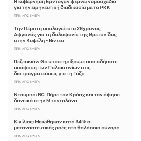
Η κυβέρνηση Ερντογάν φέρνει νομοσχέδιο
για την ειρηνευτική διαδικασία με το PKK
ΠΡΙΝ ΑΠΌ 1 ΜΈΡΑ
Την Πέμπτη απολογείται ο 26χρονος
Αφγανός για τη δολοφονία της Βρετανίδας
στην Κυψέλη - Βίντεο
ΠΡΙΝ ΑΠΌ 1 ΜΈΡΑ
Πεζεσκιάν: Θα υποστηρίξουμε οποιαδήποτε
απόφαση των Παλαιστινίων στις
διαπραγματεύσεις για τη Γάζα
ΠΡΙΝ ΑΠΌ 1 ΜΈΡΑ
Ντουμπάι BC: Πήρε τον Κράαχ και τον άφησε
δανεικό στην Μπανταλόνα
ΠΡΙΝ ΑΠΌ 1 ΜΈΡΑ
Κικίλιας: Μειώθηκαν κατά 34% οι
μεταναστευτικές ροές στα θαλάσσια σύνορα
ΠΡΙΝ ΑΠΌ 1 ΜΈΡΑ