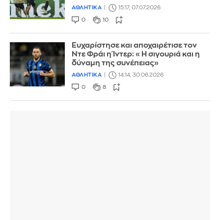
ΑΘΛΗΤΙΚΑ
15:17, 07.07.2026
0
10
Ευχαρίστησε και αποχαιρέτισε τον
Ντε Φράι η Ίντερ: «Η σιγουριά και η
δύναμη της συνέπειας»
ΑΘΛΗΤΙΚΑ
14:14, 30.06.2026
0
8