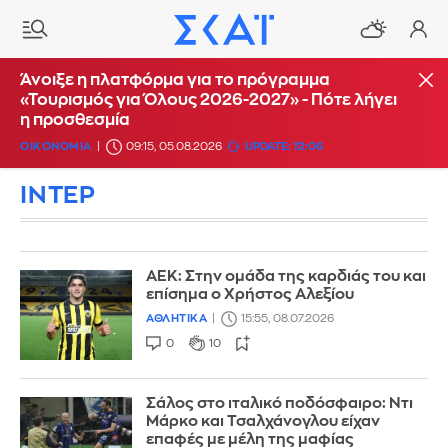
Άνοιξε η πλατφόρμα για το πρόγραμμα
«Τουρισμός για Όλους 2026-2027» - Πότε λήγει
η προσθεσμία
ΟΙΚΟΝΟΜΙΑ
09:15, 05.08.2026
UPDATE: 12:06
ΙΝΤΕΡ
ΑΕΚ: Στην ομάδα της καρδιάς του και
επίσημα ο Χρήστος Αλεξίου
ΑΘΛΗΤΙΚΑ
15:55, 08.07.2026
0
10
Σάλος στο ιταλικό ποδόσφαιρο: Ντι
Μάρκο και Τσαλχάνογλου είχαν
επαφές με μέλη της μαφίας