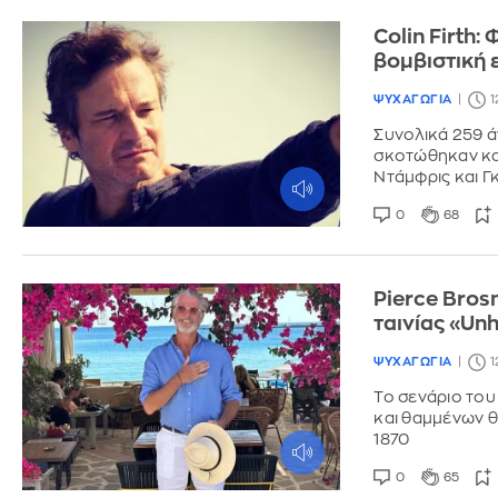
Colin Firth
βομβιστική 
ΨΥΧΑΓΩΓΙΑ
1
Συνολικά 259 ά
σκοτώθηκαν κατ
Ντάμφρις και Γ
0
68
Pierce Bros
ταινίας «Unh
ΨΥΧΑΓΩΓΙΑ
1
Το σενάριο του 
και θαμμένων θ
1870
0
65