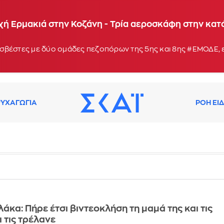
 - Μήνυμα από το 112 για ετοιμότητα
χή Ερμακιά στην Κοζάνη - Τρία αεροσκάφη στην κα
σβέστες με δύο ομάδες πεζοπόρων της 5ης και 8ης #ΕΜΟΔΕ, 
ΥΧΑΓΩΓΙΑ
ΡΟΗ ΕΙ
άκα: Πήρε έτσι βιντεοκλήση τη μαμά της και τις
 τις τρέλανε