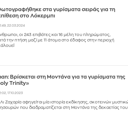
: Φωτογραφήθηκε στα γυρίσματα σειράς για τη
επίθεση στο Λόκερμπι
2:49, 22.03.2024
νθρωποι, οι 243 επιβάτες και 16 μέλη του πληρώματος,
ά την πτήση μαζί με 11 άτομα στο έδαφος στην περιοχή
κάλουεϊ
nan: Βρίσκεται στη Μοντάνα για τα γυρίσματα της
oly Trinity»
2:02, 17.10.2023
Λι Ζαχαρία αφηγείται μία ιστορία εκδίκησης, σκοτεινών μυστικ
ησαυρών που διαδραματίζεται στη Μοντάνα της δεκαετίας του