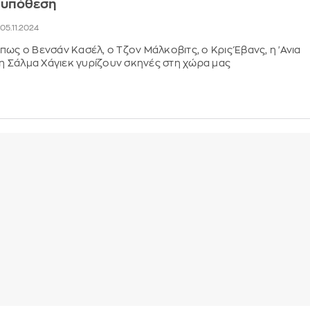
Η υπόθεση
, 05.11.2024
πως ο Βενσάν Κασέλ, ο Τζον Μάλκοβιτς, ο Κρις Έβανς, η 'Ανια
ι η Σάλμα Χάγιεκ γυρίζουν σκηνές στη χώρα μας