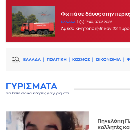
Φωτιά στο Στεφάνι Κορίνθου
Φωτιά σε δάσος στην περιο
ΕΛΛΑΔΑ
ΕΛΛΑΔΑ
16:29, 07.08.2026
17:40, 07.08.2026
Άμεσα κινητοποιήθηκαν 22 πυρο
ΕΛΛΑΔΑ
ΠΟΛΙΤΙΚΗ
ΚΟΣΜΟΣ
ΟΙΚΟΝΟΜΙΑ
Ψ
ΓΥΡΙΣΜΑΤΑ
διαβάστε νέα και ειδήσεις για γυρίσματα
Πηνελόπη Πλ
κολλητές και