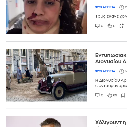
ΨΥΧΑΓΩΓΙΑ
2
Τους έκανε χον
0
0
Εντυπωσιακέ
Διονυσίου Α
ΨΥΧΑΓΩΓΙΑ
1
Η Διονυσίου Αρ
φαντασμαγορικό
0
69
Χόλιγουντ η 