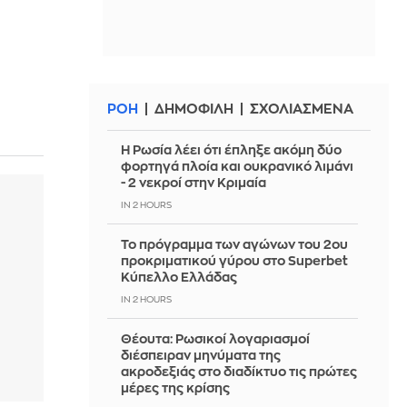
ΡΟΗ
ΔΗΜΟΦΙΛΗ
ΣΧΟΛΙΑΣΜΕΝΑ
Η Ρωσία λέει ότι έπληξε ακόμη δύο
φορτηγά πλοία και ουκρανικό λιμάνι
- 2 νεκροί στην Κριμαία
IN 2 HOURS
Το πρόγραμμα των αγώνων του 2ου
προκριματικού γύρου στο Superbet
Κύπελλο Ελλάδας
IN 2 HOURS
Θέουτα: Ρωσικοί λογαριασμοί
διέσπειραν μηνύματα της
ακροδεξιάς στο διαδίκτυο τις πρώτες
μέρες της κρίσης