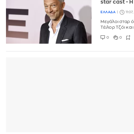
star cast - 
ΕΛΛΑΔΑ
11:07
Μεγάλοι σταρ ό
Τέιλορ Τζόι κα
0
0