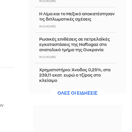
IN 2 HOURS
Η Λίμα και το Μεξικό αποκατέστησαν
τις διπλωματικές σχέσεις
IN 2 HOURS
Ρωσικές επιθέσεις σε πετρελαϊκές
εγκαταστάσεις της Naftogaz στο
ανατολικό τμήμα της Ουκρανία
IN 2 HOURS
Χρηματιστήριο: Άνοδος 0,25%, στα
239,11 εκατ. ευρώ ο τζίρος στο
κλείσιμο
IN 2 HOURS
ΟΛΕΣ ΟΙ ΕΙΔΗΣΕΙΣ
Φωτιά σε Αττική και Βοιωτία: Σαν να
ών
κτύπησαν την περιοχή 6 ατομικές
βόμβες τύπου Χιροσίμα
IN 2 HOURS
Ευρωμπάσκετ U16: Γύρισε από το -14