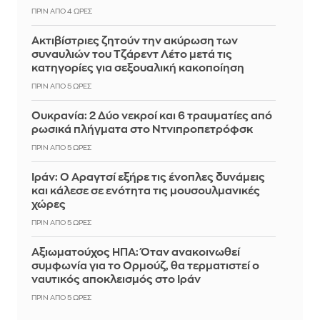
ΠΡΙΝ ΑΠΌ 4 ΏΡΕΣ
Ακτιβίστριες ζητούν την ακύρωση των
συναυλιών του Τζάρεντ Λέτο μετά τις
κατηγορίες για σεξουαλική κακοποίηση
ΠΡΙΝ ΑΠΌ 5 ΏΡΕΣ
Ουκρανία: 2 Δύο νεκροί και 6 τραυματίες από
ρωσικά πλήγματα στο Ντνιπροπετρόφσκ
ΠΡΙΝ ΑΠΌ 5 ΏΡΕΣ
Ιράν: Ο Αραγτσί εξήρε τις ένοπλες δυνάμεις
και κάλεσε σε ενότητα τις μουσουλμανικές
χώρες
ΠΡΙΝ ΑΠΌ 5 ΏΡΕΣ
Αξιωματούχος ΗΠΑ: Όταν ανακοινωθεί
συμφωνία για το Ορμούζ, θα τερματιστεί ο
ναυτικός αποκλεισμός στο Ιράν
ΠΡΙΝ ΑΠΌ 5 ΏΡΕΣ