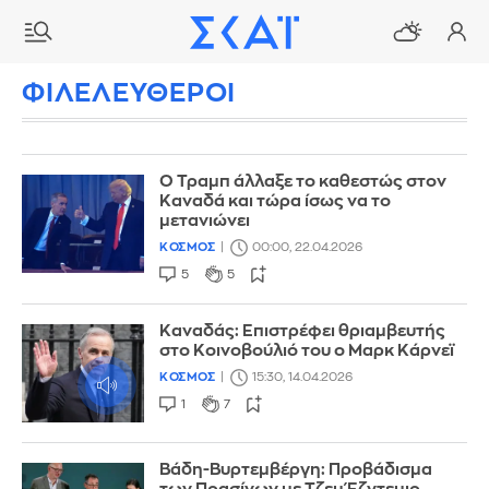
ΦΙΛΕΛΕΥΘΕΡΟΙ
Ο Τραμπ άλλαξε το καθεστώς στον
Καναδά και τώρα ίσως να το
μετανιώνει
ΚΟΣΜΟΣ
00:00, 22.04.2026
5
5
Καναδάς: Επιστρέφει θριαμβευτής
στο Κοινοβούλιό του ο Μαρκ Κάρνεϊ
ΚΟΣΜΟΣ
15:30, 14.04.2026
1
7
Βάδη-Bυρτεμβέργη: Προβάδισμα