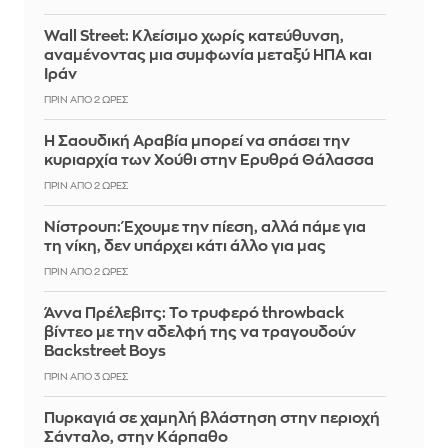
Wall Street: Κλείσιμο χωρίς κατεύθυνση,
αναμένοντας μια συμφωνία μεταξύ ΗΠΑ και
Ιράν
ΠΡΙΝ ΑΠΌ 2 ΏΡΕΣ
Η Σαουδική Αραβία μπορεί να σπάσει την
κυριαρχία των Χούθι στην Ερυθρά Θάλασσα
ΠΡΙΝ ΑΠΌ 2 ΏΡΕΣ
Νίστρουπ: Έχουμε την πίεση, αλλά πάμε για
τη νίκη, δεν υπάρχει κάτι άλλο για μας
ΠΡΙΝ ΑΠΌ 2 ΏΡΕΣ
Άννα Πρέλεβιτς: Το τρυφερό throwback
βίντεο με την αδελφή της να τραγουδούν
Backstreet Boys
ΠΡΙΝ ΑΠΌ 3 ΏΡΕΣ
Πυρκαγιά σε χαμηλή βλάστηση στην περιοχή
Σάνταλο, στην Κάρπαθο