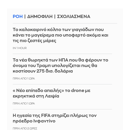
ΡΟΗ
ΔΗΜΟΦΙΛΗ
ΣΧΟΛΙΑΣΜΕΝΑ
Το καλοκαιρινό κόλπο των γιαγιάδων που
κάνει το μαγείρεμα πιο υποφερτό ακόμα και
τις πιο ζεστές μέρες
IN 1 HOUR
Τα νέα θωρηκτά των ΗΠΑ που θα φέρουν το
όνομα του Τραμπ υπολογίζεται πως θα
κοστίσουν 275 δισ. δολάρια
ΠΡΙΝ ΑΠΌ 1 ΏΡΑ
«Νέο επίπεδο απειλής» το drone με
εκρηκτικά στη Λειψία
ΠΡΙΝ ΑΠΌ 1 ΏΡΑ
Η ηγεσία της FIFA στηρίζει πλήρως τον
πρόεδρο Ινφαντίνο
ΠΡΙΝ ΑΠΌ 2 ΏΡΕΣ