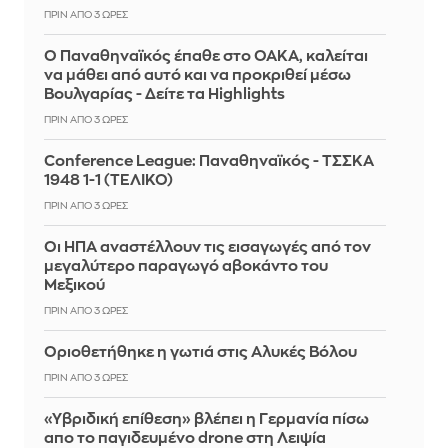
ΠΡΙΝ ΑΠΌ 3 ΏΡΕΣ
Ο Παναθηναϊκός έπαθε στο ΟΑΚΑ, καλείται
να μάθει από αυτό και να προκριθεί μέσω
Βουλγαρίας - Δείτε τα Highlights
ΠΡΙΝ ΑΠΌ 3 ΏΡΕΣ
Conference League: Παναθηναϊκός - ΤΣΣΚΑ
1948 1-1 (ΤΕΛΙΚΟ)
ΠΡΙΝ ΑΠΌ 3 ΏΡΕΣ
Οι ΗΠΑ αναστέλλουν τις εισαγωγές από τον
μεγαλύτερο παραγωγό αβοκάντο του
Μεξικού
ΠΡΙΝ ΑΠΌ 3 ΏΡΕΣ
Οριοθετήθηκε η γωτιά στις Αλυκές Βόλου
ΠΡΙΝ ΑΠΌ 3 ΏΡΕΣ
«Υβριδική επίθεση» βλέπει η Γερμανία πίσω
απο το παγιδευμένο drone στη Λειψία