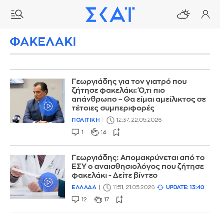
ΦΑΚΕΛΑΚΙ
Γεωργιάδης για τον γιατρό που
ζήτησε φακελάκι: Ό,τι πιο
απάνθρωπο – Θα είμαι αμείλικτος σε
τέτοιες συμπεριφορές
ΠΟΛΙΤΙΚΗ
12:37, 22.05.2026
1
14
Γεωργιάδης: Απομακρύνεται από το
ΕΣΥ ο αναισθησιολόγος που ζήτησε
φακελάκι - Δείτε βίντεο
ΕΛΛΑΔΑ
11:51, 21.05.2026
UPDATE: 13:40
12
17