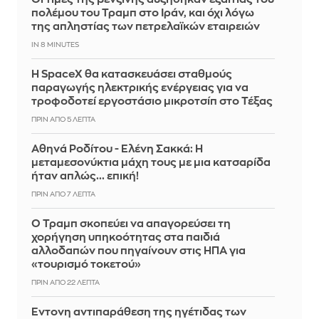
πολέμου του Τραμπ στο Ιράν, και όχι λόγω
της απληστίας των πετρελαϊκών εταιρειών
IN 8 MINUTES
Η SpaceX θα κατασκευάσει σταθμούς
παραγωγής ηλεκτρικής ενέργειας για να
τροφοδοτεί εργοστάσιο μικροτσίπ στο Τέξας
ΠΡΙΝ ΑΠΌ 5 ΛΕΠΤΆ
Αθηνά Ροδίτου - Ελένη Σακκά: Η
μεταμεσονύκτια μάχη τους με μια κατσαρίδα
ήταν απλώς... επική!
ΠΡΙΝ ΑΠΌ 7 ΛΕΠΤΆ
Ο Τραμπ σκοπεύει να απαγορεύσει τη
χορήγηση υπηκοότητας στα παιδιά
αλλοδαπών που πηγαίνουν στις ΗΠΑ για
«τουρισμό τοκετού»
ΠΡΙΝ ΑΠΌ 22 ΛΕΠΤΆ
Έντονη αντιπαράθεση της ηγέτιδας των