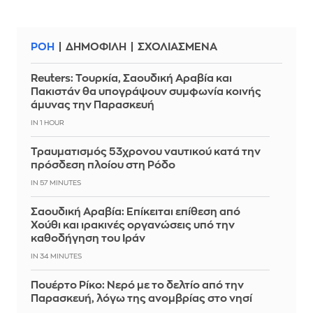
ΡΟΗ
ΔΗΜΟΦΙΛΗ
ΣΧΟΛΙΑΣΜΕΝΑ
Reuters: Τουρκία, Σαουδική Αραβία και
Πακιστάν θα υπογράψουν συμφωνία κοινής
άμυνας την Παρασκευή
IN 1 HOUR
Τραυματισμός 53χρονου ναυτικού κατά την
πρόσδεση πλοίου στη Ρόδο
IN 57 MINUTES
Σαουδική Αραβία: Επίκειται επίθεση από
Χούθι και ιρακινές οργανώσεις υπό την
καθοδήγηση του Ιράν
IN 34 MINUTES
Πουέρτο Ρίκο: Νερό με το δελτίο από την
Παρασκευή, λόγω της ανομβρίας στο νησί