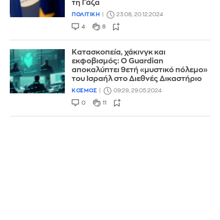
τη Γάζα
ΠΟΛΙΤΙΚΗ
23:08, 20.12.2024
4
8
Κατασκοπεία, χάκινγκ και
εκφοβισμός: Ο Guardian
αποκαλύπτει 9ετή «μυστικό πόλεμο»
του Ισραήλ στο Διεθνές Δικαστήριο
ΚΟΣΜΟΣ
09:29, 29.05.2024
0
11