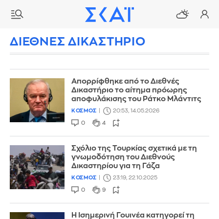
ΔΙΕΘΝΕΣ ΔΙΚΑΣΤΗΡΙΟ
Απορρίφθηκε από το Διεθνές
Δικαστήριο το αίτημα πρόωρης
αποφυλάκισης του Ράτκο Μλάντιτς
ΚΟΣΜΟΣ
20:53, 14.05.2026
0
4
Σχόλιο της Τουρκίας σχετικά με τη
γνωμοδότηση του Διεθνούς
Δικαστηρίου για τη Γάζα
ΚΟΣΜΟΣ
23:19, 22.10.2025
0
9
Η Ισημερινή Γουινέα κατηγορεί τη