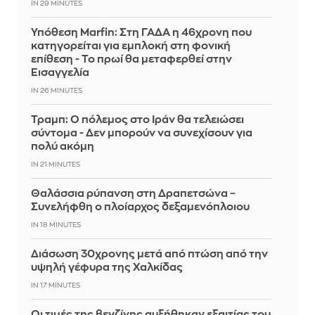
IN 29 MINUTES
Υπόθεση Marfin: Στη ΓΑΔΑ η 46χρονη που
κατηγορείται για εμπλοκή στη φονική
επίθεση - Το πρωί θα μεταφερθεί στην
Εισαγγελία
IN 26 MINUTES
Τραμπ: Ο πόλεμος στο Ιράν θα τελειώσει
σύντομα - Δεν μπορούν να συνεχίσουν για
πολύ ακόμη
IN 21 MINUTES
Θαλάσσια ρύπανση στη Δραπετσώνα –
Συνελήφθη ο πλοίαρχος δεξαμενόπλοιου
IN 18 MINUTES
Διάσωση 30χρονης μετά από πτώση από την
υψηλή γέφυρα της Χαλκίδας
IN 17 MINUTES
Οι τιμές της βενζίνης αυξήθηκαν εξαιτίας του