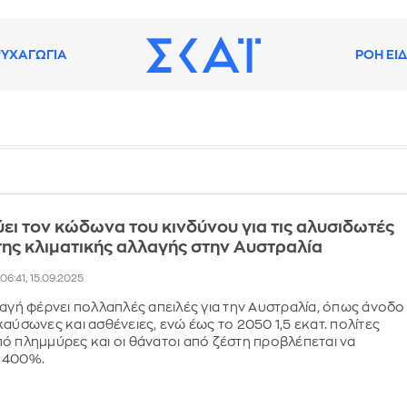
ΥΧΑΓΩΓΙΑ
ΡΟΗ ΕΙ
ει τον κώδωνα του κινδύνου για τις αλυσιδωτές
της κλιματικής αλλαγής στην Αυστραλία
06:41, 15.09.2025
λαγή φέρνει πολλαπλές απειλές για την Αυστραλία, όπως άνοδο
καύσωνες και ασθένειες, ενώ έως το 2050 1,5 εκατ. πολίτες
ό πλημμύρες και οι θάνατοι από ζέστη προβλέπεται να
 400%.