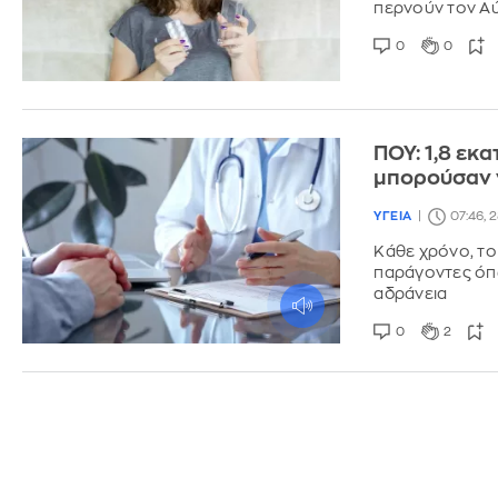
περνούν τον Αύ
0
0
ΠΟΥ: 1,8 εκ
μπορούσαν 
ΥΓΕΙΑ
07:46, 
Κάθε χρόνο, το
παράγοντες όπω
αδράνεια
0
2