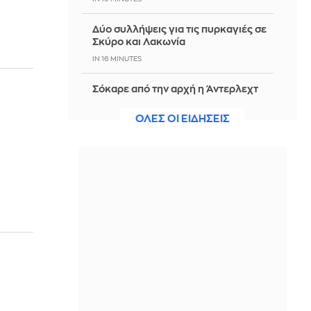
Δύο συλλήψεις για τις πυρκαγιές σε
Σκύρο και Λακωνία
IN 16 MINUTES
Σόκαρε από την αρχή η Άντερλεχτ
τον ΠΑΟΚ - Θα παλέψει για την
πρόκριση στις Βρυξέλλες
ΟΛΕΣ ΟΙ ΕΙΔΗΣΕΙΣ
IN 11 MINUTES
Δύο εκρήξεις ακούστηκαν στο νησί
Κεσμ – Ιρανικές πηγές κάνουν λόγο
για επιχείρηση κατά «εχθρικών
στόχων» κοντά στο Ορμούζ
IN 3 MINUTES
Ιταλία: To φετινό καλοκαίρι είναι το
θερμότερο του τελευταίου αιώνα -
Θερμοκρασία-ρεκόρ 48 βαθμών στη
Νάπολη
ΠΡΙΝ ΑΠΌ 2 ΛΕΠΤΆ