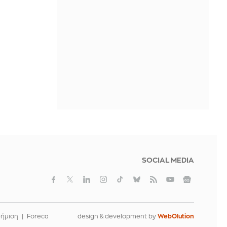
Κύθνο τρώγοντας μέλι κατευθείαν
από την κηρήθρα
ΠΡΙΝ ΑΠΌ 27 ΛΕΠΤΆ
Η Μπεσίκτας «έσπρωξε» την
Χράντετς Κράλοβε προς τον δρόμο
του Παναθηναϊκού
ΠΡΙΝ ΑΠΌ 31 ΛΕΠΤΆ
Αποκαλύψεις και διαψεύσεις για το
παγιδευμένο drone
ΠΡΙΝ ΑΠΌ 31 ΛΕΠΤΆ
SOCIAL MEDIA
φήμιση
Foreca
design & development by
WebOlution