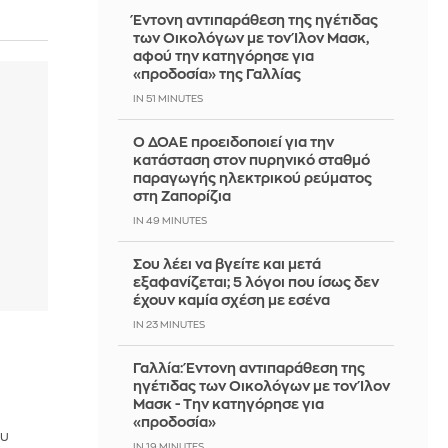
Έντονη αντιπαράθεση της ηγέτιδας
των Οικολόγων με τον Ίλον Μασκ,
αφού την κατηγόρησε για
«προδοσία» της Γαλλίας
IN 51 MINUTES
Ο ΔΟΑΕ προειδοποιεί για την
κατάσταση στον πυρηνικό σταθμό
παραγωγής ηλεκτρικού ρεύματος
στη Ζαπορίζια
IN 49 MINUTES
Σου λέει να βγείτε και μετά
εξαφανίζεται; 5 λόγοι που ίσως δεν
έχουν καμία σχέση με εσένα
IN 23 MINUTES
Γαλλία: Έντονη αντιπαράθεση της
ηγέτιδας των Οικολόγων με τον Ίλον
Μασκ - Την κατηγόρησε για
«προδοσία»
ου
IN 19 MINUTES