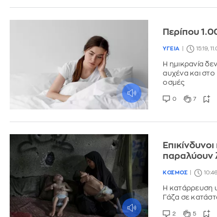
Περίπου 1.0
ΥΓΕΙΑ
15:19, 1
Η ημικρανία δεν
αυχένα και στο
οσμές
0
7
Επικίνδυνοι
παραλύουν 
ΚΟΣΜΟΣ
10:4
Η κατάρρευση υ
Γάζα σε κατάστ
2
5