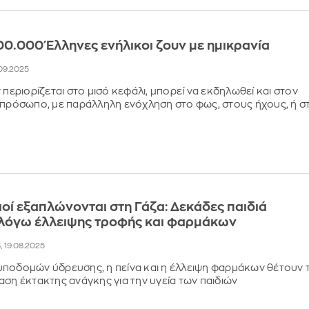
00.000 Έλληνες ενήλικοι ζουν με ημικρανία
1.09.2025
 περιορίζεται στο μισό κεφάλι, μπορεί να εκδηλωθεί και στον
 πρόσωπο, με παράλληλη ενόχληση στο φως, στους ήχους, ή στ
 ιοί εξαπλώνονται στη Γάζα: Δεκάδες παιδιά
λόγω έλλειψης τροφής και φαρμάκων
6, 19.08.2025
ποδομών ύδρευσης, η πείνα και η έλλειψη φαρμάκων θέτουν 
αση έκτακτης ανάγκης για την υγεία των παιδιών