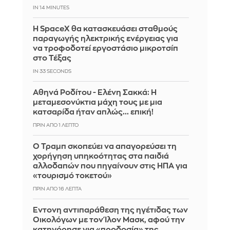
IN 14 MINUTES
Η SpaceX θα κατασκευάσει σταθμούς
παραγωγής ηλεκτρικής ενέργειας για
να τροφοδοτεί εργοστάσιο μικροτσίπ
στο Τέξας
IN 32 SECONDS
Αθηνά Ροδίτου - Ελένη Σακκά: Η
μεταμεσονύκτια μάχη τους με μια
κατσαρίδα ήταν απλώς... επική!
ΠΡΙΝ ΑΠΌ 1 ΛΕΠΤΌ
Ο Τραμπ σκοπεύει να απαγορεύσει τη
χορήγηση υπηκοότητας στα παιδιά
αλλοδαπών που πηγαίνουν στις ΗΠΑ για
«τουρισμό τοκετού»
ΠΡΙΝ ΑΠΌ 16 ΛΕΠΤΆ
Έντονη αντιπαράθεση της ηγέτιδας των
Οικολόγων με τον Ίλον Μασκ, αφού την
κατηγόρησε για «προδοσία» της