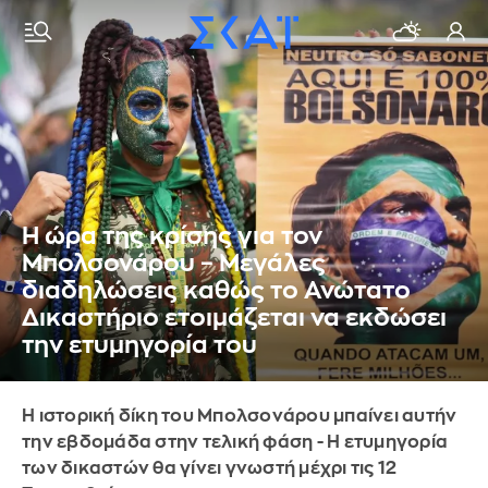
Η ώρα της κρίσης για τον
Μπολσονάρου – Μεγάλες
διαδηλώσεις καθώς το Ανώτατο
Δικαστήριο ετοιμάζεται να εκδώσει
την ετυμηγορία του
Η ιστορική δίκη του Μπολσονάρου μπαίνει αυτήν
την εβδομάδα στην τελική φάση - Η ετυμηγορία
των δικαστών θα γίνει γνωστή μέχρι τις 12