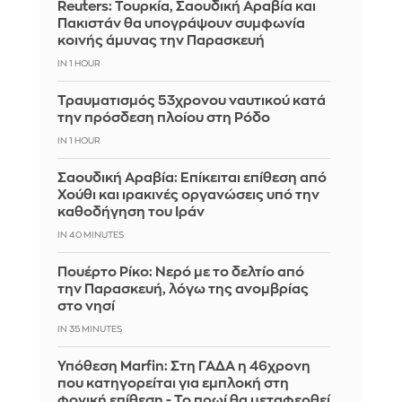
Reuters: Τουρκία, Σαουδική Αραβία και
Πακιστάν θα υπογράψουν συμφωνία
κοινής άμυνας την Παρασκευή
IN 1 HOUR
Τραυματισμός 53χρονου ναυτικού κατά
την πρόσδεση πλοίου στη Ρόδο
IN 1 HOUR
Σαουδική Αραβία: Επίκειται επίθεση από
Χούθι και ιρακινές οργανώσεις υπό την
καθοδήγηση του Ιράν
IN 40 MINUTES
Πουέρτο Ρίκο: Νερό με το δελτίο από
την Παρασκευή, λόγω της ανομβρίας
στο νησί
IN 35 MINUTES
Υπόθεση Marfin: Στη ΓΑΔΑ η 46χρονη
που κατηγορείται για εμπλοκή στη
φονική επίθεση - Το πρωί θα μεταφερθεί