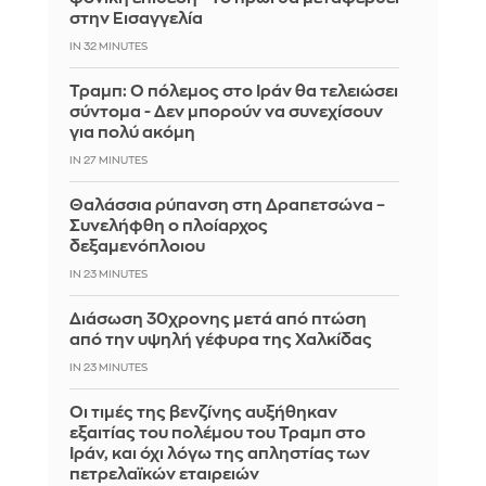
στην Εισαγγελία
IN 32 MINUTES
Τραμπ: Ο πόλεμος στο Ιράν θα τελειώσει
σύντομα - Δεν μπορούν να συνεχίσουν
για πολύ ακόμη
IN 27 MINUTES
Θαλάσσια ρύπανση στη Δραπετσώνα –
Συνελήφθη ο πλοίαρχος
δεξαμενόπλοιου
IN 23 MINUTES
Διάσωση 30χρονης μετά από πτώση
από την υψηλή γέφυρα της Χαλκίδας
IN 22 MINUTES
Οι τιμές της βενζίνης αυξήθηκαν
εξαιτίας του πολέμου του Τραμπ στο
Ιράν, και όχι λόγω της απληστίας των
πετρελαϊκών εταιρειών