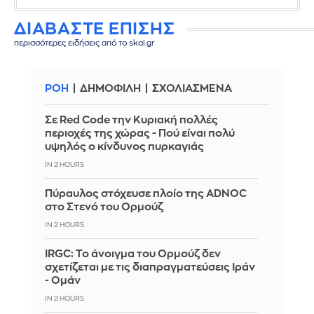
ΔΙΑΒΑΣΤΕ ΕΠΙΣΗΣ
περισσότερες ειδήσεις από το skai.gr
ΡΟΗ
ΔΗΜΟΦΙΛΗ
ΣΧΟΛΙΑΣΜΕΝΑ
Σε Red Code την Κυριακή πολλές
περιοχές της χώρας - Πού είναι πολύ
υψηλός ο κίνδυνος πυρκαγιάς
IN 2 HOURS
Πύραυλος στόχευσε πλοίο της ADNOC
στο Στενό του Ορμούζ
IN 2 HOURS
IRGC: Το άνοιγμα του Ορμούζ δεν
σχετίζεται με τις διαπραγματεύσεις Ιράν
- Ομάν
IN 2 HOURS