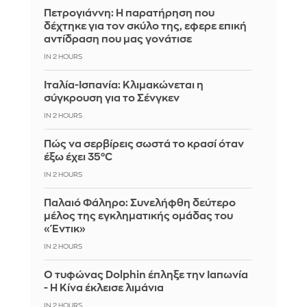
Πετρογιάννη: Η παρατήρηση που
δέχτηκε για τον σκύλο της, εφερε επική
αντίδραση που μας γονάτισε
IN 2 HOURS
Ιταλία-Ισπανία: Κλιμακώνεται η
σύγκρουση για το Σένγκεν
IN 2 HOURS
Πώς να σερβίρεις σωστά το κρασί όταν
έξω έχει 35°C
IN 2 HOURS
Παλαιό Φάληρο: Συνελήφθη δεύτερο
μέλος της εγκληματικής ομάδας του
«Έντικ»
IN 2 HOURS
Ο τυφώνας Dolphin έπληξε την Ιαπωνία
- Η Κίνα έκλεισε λιμάνια
IN 2 HOURS