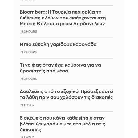
Bloomberg: Η Τουρκία περιορίζει τη
διέλευση πλοίων που εισέρχονται στη
Μαύρη Θάλασσα μέσω Δαρδανελίων
IN 2 HOURS
Η πιο εύκολη γαριδομακαρονάδα
IN 2 HOURS
Τι να φας όταν έχει καύσωνα για να
δροσιστείς από μέσα
IN 2 HOURS
Δουλεύεις από το εξοχικό; Πρόσεξε αυτά
τα λάθη πριν σου χαλάσουν τις διακοπές
IN 1 HOUR
8 σκέψεις που κάνει κάθε single όταν
βλέπει ζευγαράκια μες στα μέλια στις
διακοπές
IN 1 HOUR