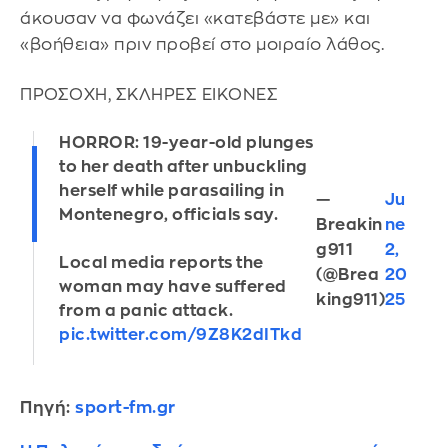
άκουσαν να φωνάζει «κατεβάστε με» και
«βοήθεια» πριν προβεί στο μοιραίο λάθος.
ΠΡΟΣΟΧΗ, ΣΚΛΗΡΕΣ ΕΙΚΟΝΕΣ
HORROR: 19-year-old plunges
to her death after unbuckling
herself while parasailing in
—
Ju
Montenegro, officials say.
Breakin
ne
g911
2,
Local media reports the
(@Brea
20
woman may have suffered
king911)
25
from a panic attack.
pic.twitter.com/9Z8K2dITkd
Πηγή:
sport-fm.gr