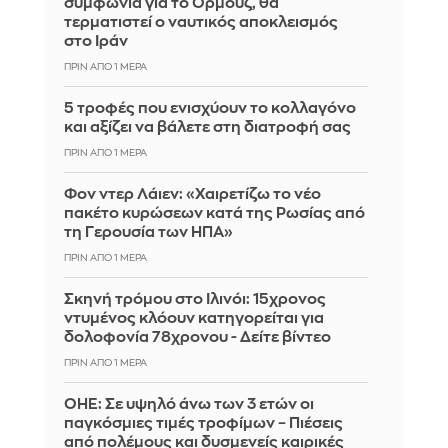
συμφωνία για το Ορμούζ, θα
τερματιστεί ο ναυτικός αποκλεισμός
στο Ιράν
ΠΡΙΝ ΑΠΌ 1 ΜΈΡΑ
5 τροφές που ενισχύουν το κολλαγόνο
και αξίζει να βάλετε στη διατροφή σας
ΠΡΙΝ ΑΠΌ 1 ΜΈΡΑ
Φον ντερ Λάιεν: «Χαιρετίζω το νέο
πακέτο κυρώσεων κατά της Ρωσίας από
τη Γερουσία των ΗΠΑ»
ΠΡΙΝ ΑΠΌ 1 ΜΈΡΑ
Σκηνή τρόμου στο Ιλινόι: 15χρονος
ντυμένος κλόουν κατηγορείται για
δολοφονία 78χρονου - Δείτε βίντεο
ΠΡΙΝ ΑΠΌ 1 ΜΈΡΑ
ΟΗΕ: Σε υψηλό άνω των 3 ετών οι
παγκόσμιες τιμές τροφίμων – Πιέσεις
από πολέμους και δυσμενείς καιρικές