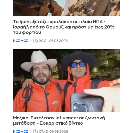
Το Ιράν εξετάζει «μπλόκο» σε πλοία ΗΠΑ -
Ισραήλ από το Ορμούζ και πρόστιμα έως 20%
του φορτίου
ΚΟΣΜΟΣ
20:01, 06.08.2026
Μεξικό: Εκτέλεσαν influencer σε ζωντανή
μετάδοση – Σοκαριστικό βίντεο
ΚΟΣΜΟΣ
07:45, 06.08.2026