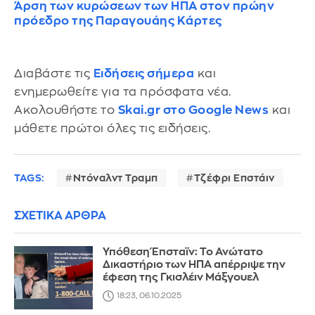
Άρση των κυρώσεων των ΗΠΑ στον πρώην
πρόεδρο της Παραγουάης Κάρτες
Διαβάστε τις
Ειδήσεις σήμερα
και
ενημερωθείτε για τα πρόσφατα νέα.
Ακολουθήστε το
Skai.gr στο Google News
και
μάθετε πρώτοι όλες τις ειδήσεις.
TAGS:
Ντόναλντ Τραμπ
Τζέφρι Επστάιν
ΣΧΕΤΙΚΑ ΑΡΘΡΑ
Υπόθεση Έπσταϊν: Το Ανώτατο
Δικαστήριο των ΗΠΑ απέρριψε την
έφεση της Γκισλέιν Μάξγουελ
18:23, 06.10.2025