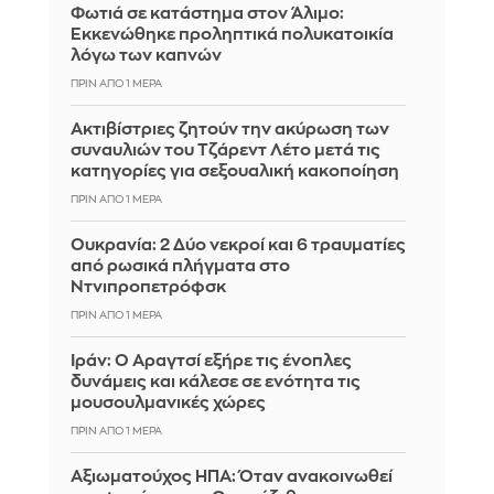
Φωτιά σε κατάστημα στον Άλιμο:
Εκκενώθηκε προληπτικά πολυκατοικία
λόγω των καπνών
ΠΡΙΝ ΑΠΌ 1 ΜΈΡΑ
Ακτιβίστριες ζητούν την ακύρωση των
συναυλιών του Τζάρεντ Λέτο μετά τις
κατηγορίες για σεξουαλική κακοποίηση
ΠΡΙΝ ΑΠΌ 1 ΜΈΡΑ
Ουκρανία: 2 Δύο νεκροί και 6 τραυματίες
από ρωσικά πλήγματα στο
Ντνιπροπετρόφσκ
ΠΡΙΝ ΑΠΌ 1 ΜΈΡΑ
Ιράν: Ο Αραγτσί εξήρε τις ένοπλες
δυνάμεις και κάλεσε σε ενότητα τις
μουσουλμανικές χώρες
ΠΡΙΝ ΑΠΌ 1 ΜΈΡΑ
Αξιωματούχος ΗΠΑ: Όταν ανακοινωθεί