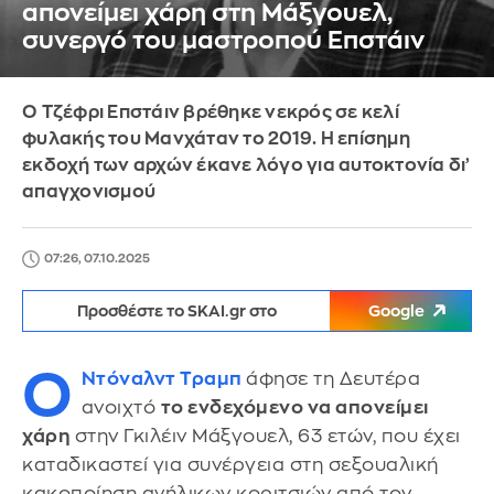
απονείμει χάρη στη Μάξγουελ,
συνεργό του μαστροπού Επστάιν
Ο Τζέφρι Επστάιν βρέθηκε νεκρός σε κελί
φυλακής του Μανχάταν το 2019. Η επίσημη
εκδοχή των αρχών έκανε λόγο για αυτοκτονία δι’
απαγχονισμού
07:26, 07.10.2025
Προσθέστε το SKAI.gr στο
Google
Ο
Ντόναλντ Τραμπ
άφησε τη Δευτέρα
ανοιχτό
το ενδεχόμενο να απονείμει
χάρη
στην Γκιλέιν Μάξγουελ, 63 ετών, που έχει
καταδικαστεί για συνέργεια στη σεξουαλική
κακοποίηση ανήλικων κοριτσιών από τον