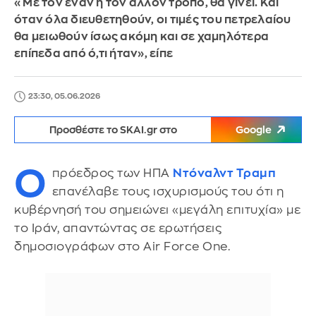
«Με τον έναν ή τον άλλον τρόπο, θα γίνει. Και
όταν όλα διευθετηθούν, οι τιμές του πετρελαίου
θα μειωθούν ίσως ακόμη και σε χαμηλότερα
επίπεδα από ό,τι ήταν», είπε
23:30, 05.06.2026
Προσθέστε το SKAI.gr στο
Google
Ο
πρόεδρος των ΗΠΑ
Ντόναλντ Τραμπ
επανέλαβε τους ισχυρισμούς του ότι η
κυβέρνησή του σημειώνει «μεγάλη επιτυχία» με
το Ιράν, απαντώντας σε ερωτήσεις
δημοσιογράφων στο Air Force One.