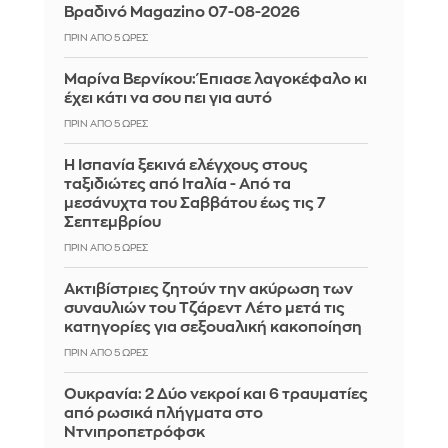
Βραδινό Magazino 07-08-2026
ΠΡΙΝ ΑΠΌ 5 ΏΡΕΣ
Μαρίνα Βερνίκου: Έπιασε λαγοκέφαλο κι
έχει κάτι να σου πει για αυτό
ΠΡΙΝ ΑΠΌ 5 ΏΡΕΣ
Η Ισπανία ξεκινά ελέγχους στους
ταξιδιώτες από Ιταλία - Από τα
μεσάνυχτα του Σαββάτου έως τις 7
Σεπτεμβρίου
ΠΡΙΝ ΑΠΌ 5 ΏΡΕΣ
Ακτιβίστριες ζητούν την ακύρωση των
συναυλιών του Τζάρεντ Λέτο μετά τις
κατηγορίες για σεξουαλική κακοποίηση
ΠΡΙΝ ΑΠΌ 5 ΏΡΕΣ
Ουκρανία: 2 Δύο νεκροί και 6 τραυματίες
από ρωσικά πλήγματα στο
Ντνιπροπετρόφσκ