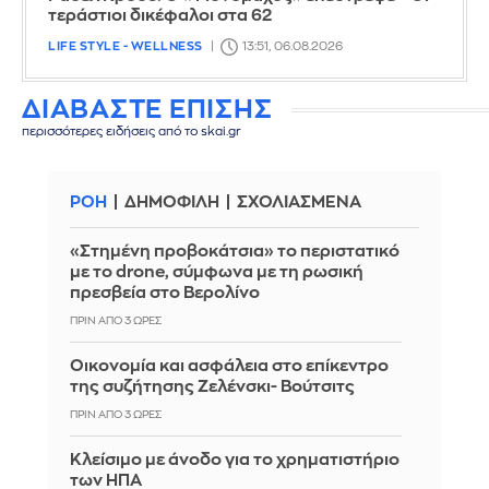
τεράστιοι δικέφαλοι στα 62
LIFE STYLE - WELLNESS
13:51, 06.08.2026
ΔΙΑΒΑΣΤΕ ΕΠΙΣΗΣ
περισσότερες ειδήσεις από το skai.gr
ΡΟΗ
ΔΗΜΟΦΙΛΗ
ΣΧΟΛΙΑΣΜΕΝΑ
«Στημένη προβοκάτσια» το περιστατικό
με το drone, σύμφωνα με τη ρωσική
πρεσβεία στο Βερολίνο
ΠΡΙΝ ΑΠΌ 3 ΏΡΕΣ
Οικονομία και ασφάλεια στο επίκεντρο
της συζήτησης Ζελένσκι- Βούτσιτς
ΠΡΙΝ ΑΠΌ 3 ΏΡΕΣ
Κλείσιμο με άνοδο για το χρηματιστήριο
των ΗΠΑ