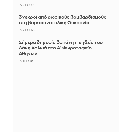
IN 2 HOURS
3 νεκροί από ρωσικούς βομβαρδισμούς
στη βορειοανατολική Ουκρανία
IN 2 HOURS
Σήμερα δημοσία δαπάνη η κηδεία του
Λάκη Χαλκιά στο Α’ Νεκροταφείο
Αθηνών
IN 1 HOUR