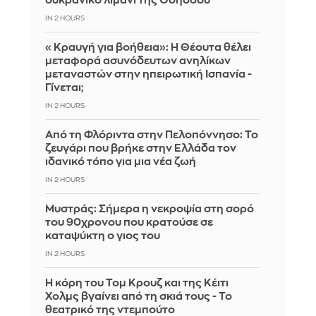
ουκρανικό λιμάνι της Οδησσού
IN 2 HOURS
«Κραυγή για βοήθεια»: Η Θέουτα θέλει
μεταφορά ασυνόδευτων ανηλίκων
μεταναστών στην ηπειρωτική Ισπανία -
Γίνεται;
IN 2 HOURS
Από τη Φλόριντα στην Πελοπόννησο: Το
ζευγάρι που βρήκε στην Ελλάδα τον
ιδανικό τόπο για μια νέα ζωή
IN 2 HOURS
Mυστράς: Σήμερα η νεκροψία στη σορό
του 90χρονου που κρατούσε σε
καταψύκτη ο γιος του
IN 2 HOURS
Η κόρη του Τομ Κρουζ και της Κέιτι
Χολμς βγαίνει από τη σκιά τους - Το
θεατρικό της ντεμπούτο