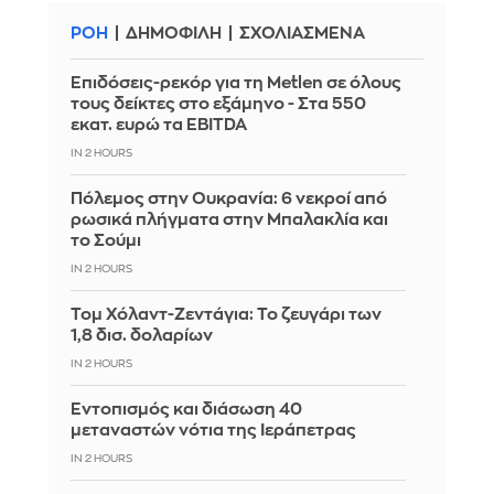
ΡΟΗ
ΔΗΜΟΦΙΛΗ
ΣΧΟΛΙΑΣΜΕΝΑ
Επιδόσεις-ρεκόρ για τη Metlen σε όλους
τους δείκτες στο εξάμηνο - Στα 550
εκατ. ευρώ τα EBITDA
IN 2 HOURS
Πόλεμος στην Ουκρανία: 6 νεκροί από
ρωσικά πλήγματα στην Μπαλακλία και
το Σούμι
IN 2 HOURS
Τομ Χόλαντ-Ζεντάγια: Το ζευγάρι των
1,8 δισ. δολαρίων
IN 2 HOURS
Εντοπισμός και διάσωση 40
μεταναστών νότια της Ιεράπετρας
IN 2 HOURS