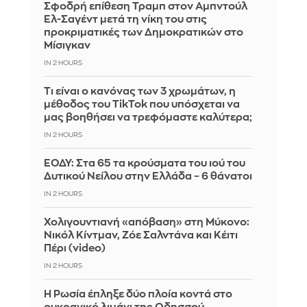
Σφοδρή επίθεση Τραμπ στον Αμπντούλ
Ελ-Σαγέντ μετά τη νίκη του στις
προκριματικές των Δημοκρατικών στο
Μίσιγκαν
IN 2 HOURS
Τι είναι ο κανόνας των 3 χρωμάτων, η
μέθοδος του TikTok που υπόσχεται να
μας βοηθήσει να τρεφόμαστε καλύτερα;
IN 2 HOURS
ΕΟΔΥ: Στα 65 τα κρούσματα του ιού του
Δυτικού Νείλου στην Ελλάδα – 6 θάνατοι
IN 2 HOURS
Χολιγουντιανή «απόβαση» στη Μύκονο:
Νικόλ Κίντμαν, Ζόε Σαλντάνα και Κέιτι
Πέρι (video)
IN 2 HOURS
Η Ρωσία έπληξε δύο πλοία κοντά στο