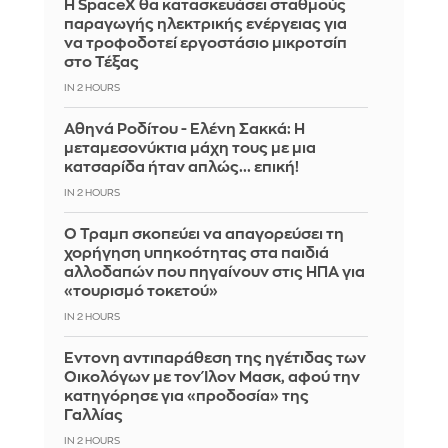
Η SpaceX θα κατασκευάσει σταθμούς
παραγωγής ηλεκτρικής ενέργειας για
να τροφοδοτεί εργοστάσιο μικροτσίπ
στο Τέξας
IN 2 HOURS
Αθηνά Ροδίτου - Ελένη Σακκά: Η
μεταμεσονύκτια μάχη τους με μια
κατσαρίδα ήταν απλώς... επική!
IN 2 HOURS
Ο Τραμπ σκοπεύει να απαγορεύσει τη
χορήγηση υπηκοότητας στα παιδιά
αλλοδαπών που πηγαίνουν στις ΗΠΑ για
«τουρισμό τοκετού»
IN 2 HOURS
Έντονη αντιπαράθεση της ηγέτιδας των
Οικολόγων με τον Ίλον Μασκ, αφού την
κατηγόρησε για «προδοσία» της
Γαλλίας
IN 2 HOURS