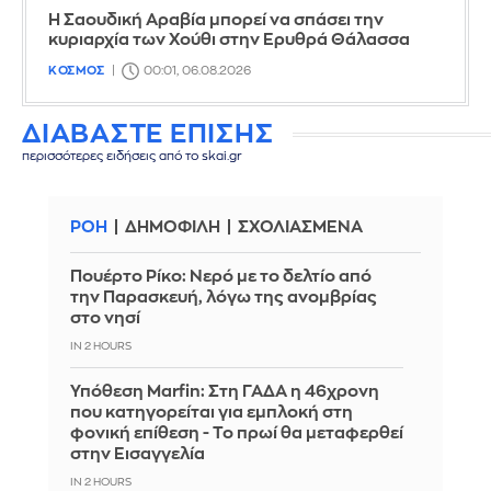
Η Σαουδική Αραβία μπορεί να σπάσει την
κυριαρχία των Χούθι στην Ερυθρά Θάλασσα
ΚΟΣΜΟΣ
00:01, 06.08.2026
ΔΙΑΒΑΣΤΕ ΕΠΙΣΗΣ
περισσότερες ειδήσεις από το skai.gr
ΡΟΗ
ΔΗΜΟΦΙΛΗ
ΣΧΟΛΙΑΣΜΕΝΑ
Πουέρτο Ρίκο: Νερό με το δελτίο από
την Παρασκευή, λόγω της ανομβρίας
στο νησί
IN 2 HOURS
Υπόθεση Marfin: Στη ΓΑΔΑ η 46χρονη
που κατηγορείται για εμπλοκή στη
φονική επίθεση - Το πρωί θα μεταφερθεί
στην Εισαγγελία
IN 2 HOURS