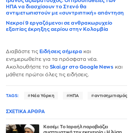
Ιρανός αξιωματούχος: Οι προσπάθειες των
ΗΠΑ να διασχίσουν το Στενό θα
αντιμετωπιστούν με «συντριπτική» απάντηση
Νεκροί 9 εργαζόμενοι σε ανθρακωρυχείο
εξαιτίας έκρηξης αερίου στην Κολομβία
Διαβάστε τις
Ειδήσεις σήμερα
και
ενημερωθείτε για τα πρόσφατα νέα.
Ακολουθήστε το
Skai.gr στο Google News
και
μάθετε πρώτοι όλες τις ειδήσεις.
TAGS:
Νέα Υόρκη
ΗΠΑ
αντισημιτισμός
ΣΧΕΤΙΚΑ ΑΡΘΡΑ
Κασέμ: Το Ισραήλ παραβιάζει
συστηματικά την εκεχειρία - Η λύση