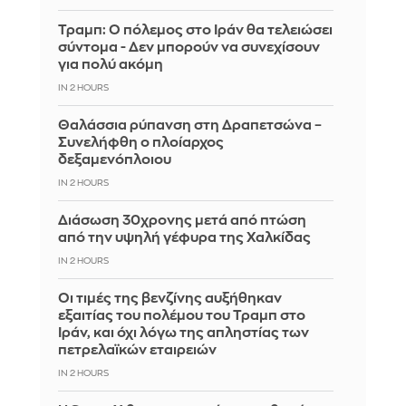
Τραμπ: Ο πόλεμος στο Ιράν θα τελειώσει
σύντομα - Δεν μπορούν να συνεχίσουν
για πολύ ακόμη
IN 2 HOURS
Θαλάσσια ρύπανση στη Δραπετσώνα –
Συνελήφθη ο πλοίαρχος
δεξαμενόπλοιου
IN 2 HOURS
Διάσωση 30χρονης μετά από πτώση
από την υψηλή γέφυρα της Χαλκίδας
IN 2 HOURS
Οι τιμές της βενζίνης αυξήθηκαν
εξαιτίας του πολέμου του Τραμπ στο
Ιράν, και όχι λόγω της απληστίας των
πετρελαϊκών εταιρειών
IN 2 HOURS