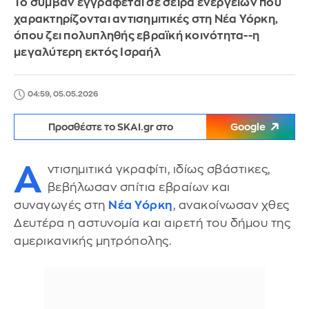
Το συμβάν εγγράφεται σε σειρά ενεργειών που
χαρακτηρίζονται αντισημιτικές στη Νέα Υόρκη,
όπου ζει πολυπληθής εβραϊκή κοινότητα--η
μεγαλύτερη εκτός Ισραήλ
04:59, 05.05.2026
Προσθέστε το SKAI.gr στο
Google
Α
ντισημιτικά γκραφίτι, ιδίως σβάστικες,
βεβήλωσαν σπίτια εβραίων και
συναγωγές στη
Νέα Υόρκη
, ανακοίνωσαν χθες
Δευτέρα η αστυνομία και αιρετή του δήμου της
αμερικανικής μητρόπολης.