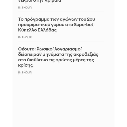
νεκροί στην Κριμαία
IN 1 HOUR
Το πρόγραμμα των αγώνων του 2ου
προκριματικού γύρου στο Superbet
Κύπελλο Ελλάδας
IN 1 HOUR
Θέουτα: Ρωσικοί λογαριασμοί
διέσπειραν μηνύματα της ακροδεξιάς
στο διαδίκτυο τις πρώτες μέρες της
κρίσης
IN 1 HOUR