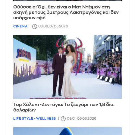
Οδύσσεια: Όχι, δεν είναι ο Ματ Ντέιμον στη
σκηνή με τους 3μετρους Λαιστρυγόνες και δεν
υπάρχουν εφέ
CINEMA
08:06, 07.08.2026
Τομ Χόλαντ-Ζεντάγια: Το ζευγάρι των 1,8 δισ.
δολαρίων
LIFE STYLE - WELLNESS
09:01, 06.08.2026