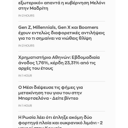
εξωτερικό» απαντά η κυβέρνηση Μελόνι
στην Μαδρίτη
IN 2 HOURS
Gen Z, Millennials, Gen X και Boomers
έχουν εντελώς διαφορετικές αντιλήψεις
για το τι σημαίνει να νιώθεις θλίψη
IN 2 HOURS
Χρηματιστήριο Αθηνών: Εβδομαδιαία
άνοδος 1,76%, κέρδη 23,31% από τις
αρχές του έτους
IN 1 HOUR
Ο Μέσι διέψευσε τις φήμες για
μετακίνηση του γιου του στην
Μπαρτσελόνα - Δείτε βίντεο
IN 1 HOUR
Η Ρωσία λέει ότι έπληξε ακόμη δύο
φορτηγά πλοία και ουκρανικό λιμάνι - 2