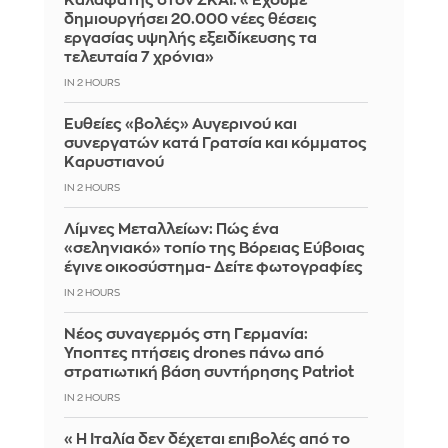
Καλαφάτης στον ΣΚΑΪ: «Έχουμε
δημιουργήσει 20.000 νέες θέσεις
εργασίας υψηλής εξειδίκευσης τα
τελευταία 7 χρόνια»
IN 2 HOURS
Ευθείες «βολές» Αυγερινού και
συνεργατών κατά Γρατσία και κόμματος
Καρυστιανού
IN 2 HOURS
Λίμνες Μεταλλείων: Πώς ένα
«σεληνιακό» τοπίο της Βόρειας Εύβοιας
έγινε οικοσύστημα- Δείτε φωτογραφίες
IN 2 HOURS
Νέος συναγερμός στη Γερμανία:
Ύποπτες πτήσεις drones πάνω από
στρατιωτική βάση συντήρησης Patriot
IN 2 HOURS
«Η Ιταλία δεν δέχεται επιβολές από το