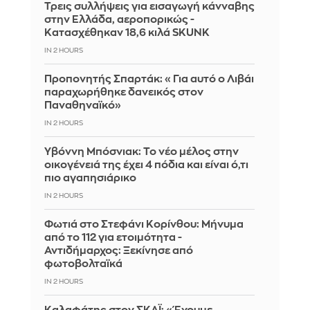
Τρεις συλλήψεις για εισαγωγή κάνναβης
στην Ελλάδα, αεροπορικώς -
Κατασχέθηκαν 18,6 κιλά SKUNK
IN 2 HOURS
Προπονητής Σπαρτάκ: «Για αυτό ο Λιβάι
παραχωρήθηκε δανεικός στον
Παναθηναϊκό»
IN 2 HOURS
Υβόννη Μπόσνιακ: Το νέο μέλος στην
οικογένειά της έχει 4 πόδια και είναι ό,τι
πιο αγαπησιάρικο
IN 2 HOURS
Φωτιά στο Στεφάνι Κορίνθου: Μήνυμα
από το 112 για ετοιμότητα -
Αντιδήμαρχος: Ξεκίνησε από
φωτοβολταϊκά
IN 2 HOURS