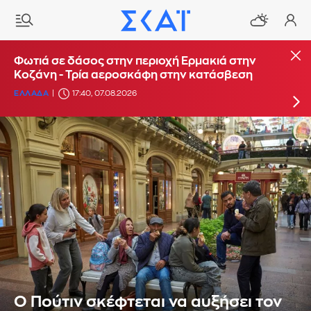
Φωτιά στο Στεφάνι Κορίνθου: Μήνυμα από το
Φωτιά σε δάσος στην περιοχή Ερμακιά στην
112 για ετοιμότητα - Αντιδήμαρχος: Ξεκίνησε
Κοζάνη - Τρία αεροσκάφη στην κατάσβεση
από φωτοβολταϊκά
ΕΛΛΑΔΑ
17:40, 07.08.2026
ΕΛΛΑΔΑ
16:29, 07.08.2026
UPDATE: 19:38
Ο Πούτιν σκέφτεται να αυξήσει τον