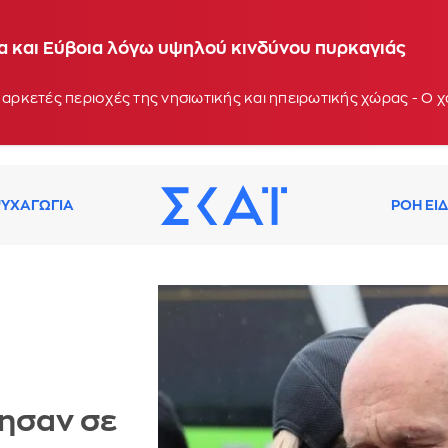
ία και Εύβοια λόγω υψηλού κινδύνου πυρκαγιάς
 αρκετές περιοχές της νησιωτικής και ηπειρωτικής χώρας - Ο
ΥΧΑΓΩΓΙΑ
ΡΟΗ ΕΙ
ησαν σε