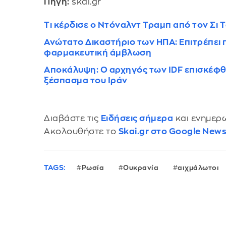
Πηγή:
skai.gr
Τι κέρδισε ο Ντόναλντ Τραμπ από τον Σι Τ
Ανώτατο Δικαστήριο των ΗΠΑ: Επιτρέπει 
φαρμακευτική άμβλωση
Αποκάλυψη: Ο αρχηγός των IDF επισκέφθη
ξέσπασμα του Ιράν
Διαβάστε τις
Ειδήσεις σήμερα
και ενημερω
Ακολουθήστε το
Skai.gr στο Google New
TAGS:
Ρωσία
Ουκρανία
αιχμάλωτοι