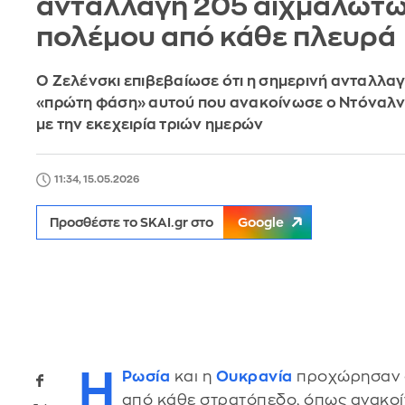
ανταλλαγή 205 αιχμαλώτ
πολέμου από κάθε πλευρά
Ο Ζελένσκι επιβεβαίωσε ότι η σημερινή ανταλλαγή
«πρώτη φάση» αυτού που ανακοίνωσε ο Ντόναλντ
με την εκεχειρία τριών ημερών
11:34, 15.05.2026
Προσθέστε το SKAI.gr στο
Google
Η
Ρωσία
και η
Ουκρανία
προχώρησαν 
από κάθε στρατόπεδο, όπως ανακοί