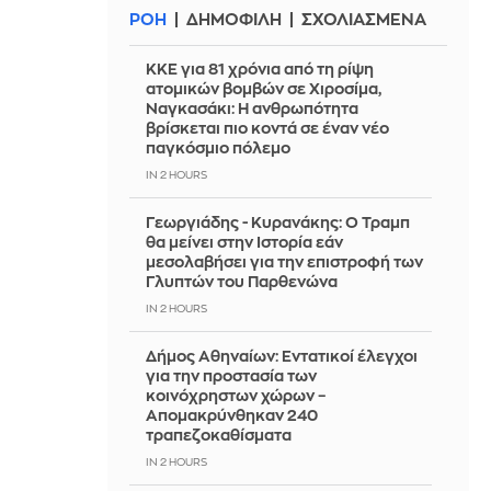
ΡΟΗ
ΔΗΜΟΦΙΛΗ
ΣΧΟΛΙΑΣΜΕΝΑ
ΚΚΕ για 81 χρόνια από τη ρίψη
ατομικών βομβών σε Χιροσίμα,
Ναγκασάκι: Η ανθρωπότητα
βρίσκεται πιο κοντά σε έναν νέο
παγκόσμιο πόλεμο
IN 2 HOURS
Γεωργιάδης - Κυρανάκης: Ο Τραμπ
θα μείνει στην Ιστορία εάν
μεσολαβήσει για την επιστροφή των
Γλυπτών του Παρθενώνα
IN 2 HOURS
Δήμος Αθηναίων: Εντατικοί έλεγχοι
για την προστασία των
κοινόχρηστων χώρων –
Απομακρύνθηκαν 240
τραπεζοκαθίσματα
IN 2 HOURS