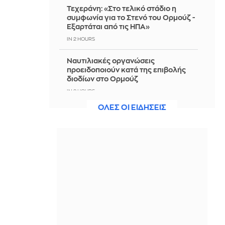
Τεχεράνη: «Στο τελικό στάδιο η
συμφωνία για το Στενό του Ορμούζ -
Εξαρτάται από τις ΗΠΑ»
IN 2 HOURS
Ναυτιλιακές οργανώσεις
προειδοποιούν κατά της επιβολής
διοδίων στο Ορμούζ
IN 2 HOURS
ΟΛΕΣ ΟΙ ΕΙΔΗΣΕΙΣ
Ριάνα: Ετοιμάζει νέα μουσική – Τι
αποκάλυψε ο A$AP Rocky
IN 2 HOURS
«Ένιωθα σαν ένα κομμάτι κρέας»: Η
συγκλονιστική μαρτυρία πρώην
νεοσύλλεκτης για σεξουαλική
κακοποίηση στον βρετανικό στρατό
IN 2 HOURS
Σφοδρές καταιγίδες πλήττουν τις