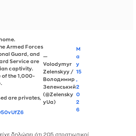
 home.
 the Armed Forces
M
ional Guard, and
—
a
ard Service are
Volodymyr
y
an captivity.
Zelenskyy /
15
e of the 1,000-
Володимир
,
.
Зеленський
2
(@Zelensky
0
ed are privates,
yUa)
2
6
hw50vUfZ6
είχε δηλώσει ότι 205 στρατιωτικοί