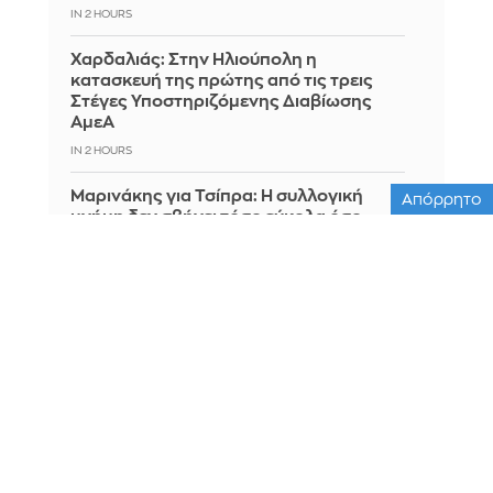
IN 2 HOURS
Χαρδαλιάς: Στην Ηλιούπολη η
κατασκευή της πρώτης από τις τρεις
Στέγες Υποστηριζόμενης Διαβίωσης
ΑμεΑ
IN 2 HOURS
Μαρινάκης για Τσίπρα: Η συλλογική
Απόρρητο
μνήμη δεν σβήνει τόσο εύκολα όσο
πιστεύει
IN 2 HOURS
Παπαθανάσης: 1,7 εκατ. ευρώ στους
Δήμους Κοζάνης και Εορδαίας για
μέτρα πυροπροστασίας σε σχολεία
IN 2 HOURS
Τσίπρας: Η ακρίβεια δεν αντιμετωπίζεται
με επιδόματα - Απαιτείται αποφασιστική
σύγκρουση με τα μεγάλα συμφέροντα