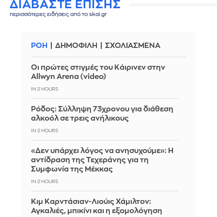
ΔΙΑΒΑΣΤΕ ΕΠΙΣΗΣ
περισσότερες ειδήσεις από το skai.gr
ΡΟΗ
ΔΗΜΟΦΙΛΗ
ΣΧΟΛΙΑΣΜΕΝΑ
Οι πρώτες στιγμές του Κάιρινεν στην
Allwyn Arena (video)
IN 2 HOURS
Ρόδος: Σύλληψη 73χρονου για διάθεση
αλκοόλ σε τρεις ανήλικους
IN 2 HOURS
«Δεν υπάρχει λόγος να ανησυχούμε»: Η
αντίδραση της Τεχεράνης για τη
Συμφωνία της Μέκκας
IN 2 HOURS
Κιμ Καρντάσιαν-Λιούις Χάμιλτον:
Αγκαλιές, μπικίνι και η εξομολόγηση