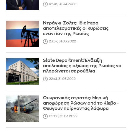
12:08, 01.04.2022
Ντράγκι-Σολτς: Ιδιαίτερα
αποτελεσματικές οι κυρώσεις
εναντίον της Ρωσίας
23:37, 31.03.2022
State Department: Ένδειξη
απελπισίας η αξιώση της Ρωσίας να
πληρώνεται σε ρούβλια
22:41, 31.03.2022
Ουκρανικός στρατός: Μερική
αποχώρηση Ρώσων από το Κίεβο -
Φεύγουν παίρνοντας λάφυρα
09:06, 01.04.2022