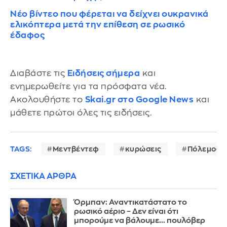
Νέο βίντεο που φέρεται να δείχνει ουκρανικά
ελικόπτερα μετά την επίθεση σε ρωσικό
έδαφος
Διαβάστε τις
Ειδήσεις σήμερα
και
ενημερωθείτε για τα πρόσφατα νέα.
Ακολουθήστε το
Skai.gr στο Google News
και
μάθετε πρώτοι όλες τις ειδήσεις.
TAGS:
Μεντβέντεφ
κυρώσεις
Πόλεμος σ
ΣΧΕΤΙΚΑ ΑΡΘΡΑ
Όρμπαν: Αναντικατάστατο το
ρωσικό αέριο – Δεν είναι ότι
μπορούμε να βάλουμε... πουλόβερ