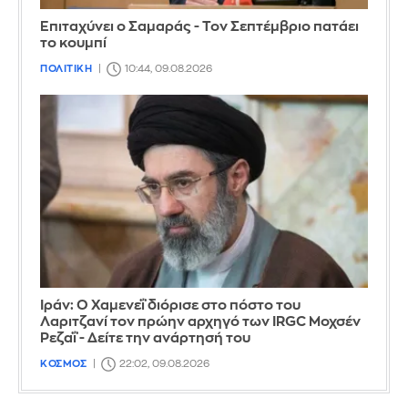
Επιταχύνει ο Σαμαράς - Τον Σεπτέμβριο πατάει
το κουμπί
ΠΟΛΙΤΙΚΗ
10:44, 09.08.2026
Ιράν: Ο Χαμενεΐ διόρισε στο πόστο του
Λαριτζανί τον πρώην αρχηγό των IRGC Μοχσέν
Ρεζαΐ - Δείτε την ανάρτησή του
ΚΟΣΜΟΣ
22:02, 09.08.2026