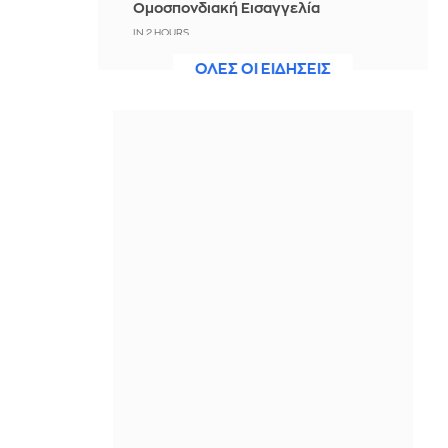
Ομοσπονδιακή Εισαγγελία
IN 2 HOURS
ΟΛΕΣ ΟΙ ΕΙΔΗΣΕΙΣ
Η ιστορία πίσω από τη διάσημη
καριόκα της Ξάνθης: 100 χρόνια
Παπαπαρασκευάς
IN 2 HOURS
Έκτος ο Κυνηγάκης στα 3χλμ. νοκ-
άουτ σπριντ στο Ευρωπαϊκό Υγρού
Στίβου
IN 2 HOURS
Ισπανία: Η αστυνομία εξάρθρωσε
δίκτυο διακινητών στη Μεσόγειο
IN 2 HOURS
Ο Τραμπ έδωσε 1,2 δισ. δολάρια σε
γερμανική εταιρεία για να ακυρώσει
αιολικά έργα
IN 2 HOURS