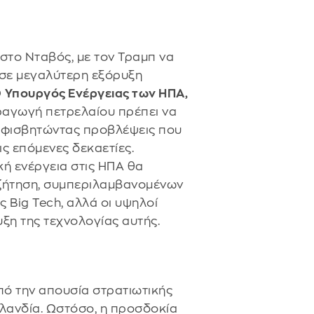
στο Νταβός, με τον Τραμπ να
 σε μεγαλύτερη εξόρυξη
Ο
Υπουργός Ενέργειας των ΗΠΑ,
ραγωγή πετρελαίου πρέπει να
 αμφισβητώντας προβλέψεις που
ς επόμενες δεκαετίες.
κή ενέργεια στις ΗΠΑ θα
 ζήτηση, συμπεριλαμβανομένων
Big Tech, αλλά οι υψηλοί
ξη της τεχνολογίας αυτής.
ό την απουσία στρατιωτικής
οιλανδία. Ωστόσο, η προσδοκία