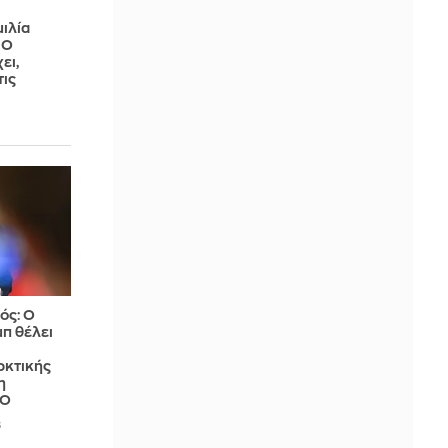
ιλία
 Ο
ει,
τις
ός: Ο
π θέλει
ρκτικής
η
ΤΟ
6