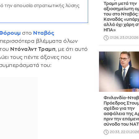
Τραμπ μετά την
ό την απουσία στρατιωτικής λύσης
αξιοσημείωτη ομ
του στο Νταβός:
Καναδάς «υπάρχ
αλλά όχι χάρη σ
ΗΠΑ»
 Φόρουμ
στο
Νταβός
01:26, 23.01.2026
 περισσότερα βλέμματα όλων
 του
Ντόναλντ Τραμπ
, με ότι αυτό
ύει τους πέντε άξονες που
 συμπεράσματά του:
Φινλανδία–Νταβ
Πρόεδρος Στουμ
σχέδιο για την
ασφάλεια της Α
πριν την επόμεν
σύνοδο του ΝΑ
20:33, 22.01.202