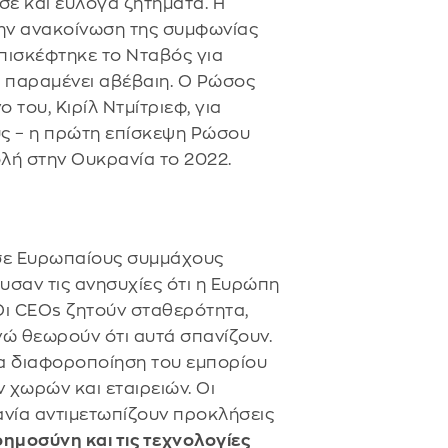
σε και εύλογα ζητήματα. Η
την ανακοίνωση της συμφωνίας
πισκέφτηκε το Νταβός για
ία παραμένει αβέβαιη. Ο Ρώσος
 του, Κιρίλ Ντμίτριεφ, για
υς – η πρώτη επίσκεψη Ρώσου
λή στην Ουκρανία το 2022.
ε Ευρωπαίους συμμάχους
χυσαν τις ανησυχίες ότι η Ευρώπη
 Οι CEOs ζητούν σταθερότητα,
νώ θεωρούν ότι αυτά σπανίζουν.
ια διαφοροποίηση του εμπορίου
 χωρών και εταιρειών. Οι
ανία αντιμετωπίζουν προκλήσεις
ημοσύνη και τις τεχνολογίες