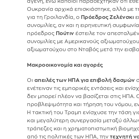
αγενή, ενώ κάποιοι παραδέχτηκαν ότι έθε
Ουκρανία αρχικά επισκιάστηκε, αλλά με 
για τη Γροιλανδία, ο
Πρόεδρος Ζελένσκι
ε
συνομιλίες, αν και η ειρηνευτική συμφων
πρόεδρος
Πούτιν
έστειλε τον απεσταλμένο
συνομιλίες με Αμερικανούς αξιωματούχο
αξιωματούχου στο Νταβός μετά την εισβο
Μακροοικονομία και αγορές
Οι
απειλές των ΗΠΑ για επιβολή δασμών
σ
ενέτειναν τις εμπορικές εντάσεις και ενίσ
δεν μπορεί πλέον να βασίζεται στις ΗΠΑ.
προβλεψιμότητα και τήρηση του νόμου, ε
Η τακτική του Τραμπ ενίσχυσε την τάση γ
και μεγαλύτερη συνεργασία μεταξύ άλλων
τράπεζες και η χρηματοπιστωτική βιομηχ
από τις πολιτικές των ΗΠΑ, την
τεχνητή νο