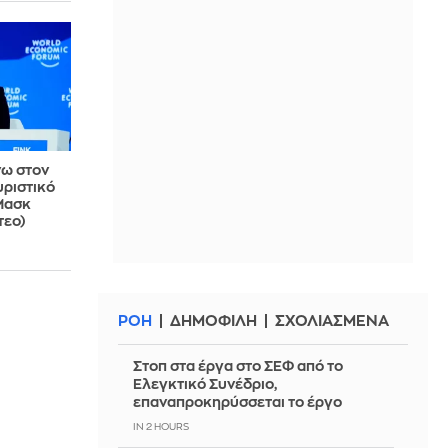
ω στον
υριστικό
Μασκ
τεο)
ΡΟΗ
ΔΗΜΟΦΙΛΗ
ΣΧΟΛΙΑΣΜΕΝΑ
Στοπ στα έργα στο ΣΕΦ από το
Ελεγκτικό Συνέδριο,
επαναπροκηρύσσεται το έργο
IN 2 HOURS