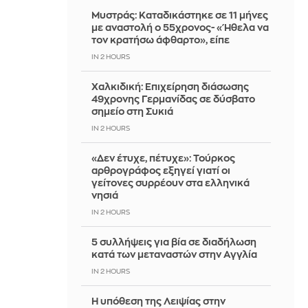
Μυστράς: Καταδικάστηκε σε 11 μήνες
με αναστολή ο 55χρονος- «Ήθελα να
τον κρατήσω άφθαρτο», είπε
IN 2 HOURS
Χαλκιδική: Επιχείρηση διάσωσης
49χρονης Γερμανίδας σε δύσβατο
σημείο στη Συκιά
IN 2 HOURS
«Δεν έτυχε, πέτυχε»: Τούρκος
αρθρογράφος εξηγεί γιατί οι
γείτονες συρρέουν στα ελληνικά
νησιά
IN 2 HOURS
5 συλλήψεις για βία σε διαδήλωση
κατά των μεταναστών στην Αγγλία
IN 2 HOURS
Η υπόθεση της Λειψίας στην