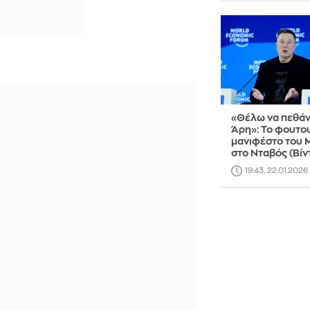
«Θέλω να πεθάν
Άρη»: Το φουτο
μανιφέστο του 
στο Νταβός (Βίν
19:43, 22.01.2026