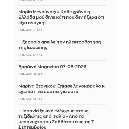
Μαρία Μενούνος: «Κάθε χρόνο η
Ελλάδα μού δίνει κάτι που δεν ήξερα ότι
είχα ανάγκη»
ΠΡΙΝ ΑΠΌ 4 ΏΡΕΣ
Η ξηρασία απειλεί την ηλεκτροδότηση
της Ευρώπης
ΠΡΙΝ ΑΠΌ 4 ΏΡΕΣ
Βραδινό Magazino 07-08-2026
ΠΡΙΝ ΑΠΌ 5 ΏΡΕΣ
Μαρίνα Βερνίκου: Έπιασε λαγοκέφαλο κι
έχει κάτι να σου πει για αυτό
ΠΡΙΝ ΑΠΌ 5 ΏΡΕΣ
Η Ισπανία ξεκινά ελέγχους στους
ταξιδιώτες από Ιταλία - Από τα
μεσάνυχτα του Σαββάτου έως τις 7
Σεπτεμβρίου