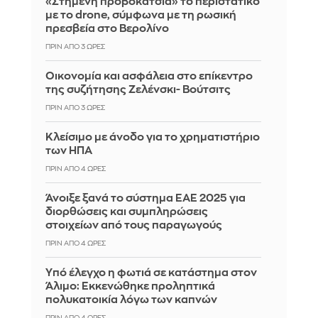
«Στημένη προβοκάτσια» το περιστατικό
με το drone, σύμφωνα με τη ρωσική
πρεσβεία στο Βερολίνο
ΠΡΙΝ ΑΠΌ 3 ΏΡΕΣ
Οικονομία και ασφάλεια στο επίκεντρο
της συζήτησης Ζελένσκι- Βούτσιτς
ΠΡΙΝ ΑΠΌ 3 ΏΡΕΣ
Κλείσιμο με άνοδο για το χρηματιστήριο
των ΗΠΑ
ΠΡΙΝ ΑΠΌ 4 ΏΡΕΣ
Άνοιξε ξανά το σύστημα ΕΑΕ 2025 για
διορθώσεις και συμπληρώσεις
στοιχείων από τους παραγωγούς
ΠΡΙΝ ΑΠΌ 4 ΏΡΕΣ
Yπό έλεγχο η φωτιά σε κατάστημα στον
Άλιμο: Εκκενώθηκε προληπτικά
πολυκατοικία λόγω των καπνών
ΠΡΙΝ ΑΠΌ 4 ΏΡΕΣ