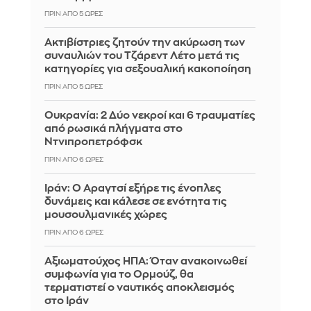
ΠΡΙΝ ΑΠΌ 5 ΏΡΕΣ
Ακτιβίστριες ζητούν την ακύρωση των
συναυλιών του Τζάρεντ Λέτο μετά τις
κατηγορίες για σεξουαλική κακοποίηση
ΠΡΙΝ ΑΠΌ 5 ΏΡΕΣ
Ουκρανία: 2 Δύο νεκροί και 6 τραυματίες
από ρωσικά πλήγματα στο
Ντνιπροπετρόφσκ
ΠΡΙΝ ΑΠΌ 6 ΏΡΕΣ
Ιράν: Ο Αραγτσί εξήρε τις ένοπλες
δυνάμεις και κάλεσε σε ενότητα τις
μουσουλμανικές χώρες
ΠΡΙΝ ΑΠΌ 6 ΏΡΕΣ
Αξιωματούχος ΗΠΑ: Όταν ανακοινωθεί
συμφωνία για το Ορμούζ, θα
τερματιστεί ο ναυτικός αποκλεισμός
στο Ιράν