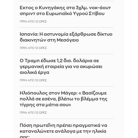
Έκτος ο Κυνηγάκης στα 3χλμ. νοκ-άουτ
σπριντ στο Ευρωπαϊκό Υγρού Στίβου
ΠΡΙΝ ΑΠΌ 12 ΏΡΕΣ
Ισπανία: Η αστυνομία εξάρθρωσε δίκτυο
διακινητών στη Μεσόγειο
ΠΡΙΝ ΑΠΌ 12 ΏΡΕΣ
Ο Τραμπ έδωσε 1,2 δισ. δολάρια σε
γερμανική εταιρεία για να ακυρώσει
αιολικά έργα
ΠΡΙΝ ΑΠΌ 12 ΏΡΕΣ
Ηλιόπουλος στον Μάγερ: «Βασίζουμε
πολλά σε εσένα, βλέπω το βλέμμα της
τίγρης στα μάτια σου»
ΠΡΙΝ ΑΠΌ 12 ΏΡΕΣ
Πόση πρωτεΐνη πρέπει πραγματικά να
καταναλώνετε ανάλογα με την ηλικία
σας;