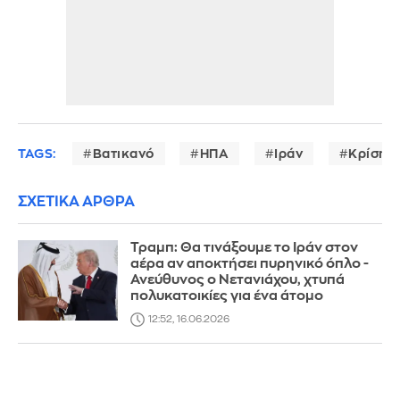
TAGS:
Βατικανό
ΗΠΑ
Ιράν
Κρίση 
ΣΧΕΤΙΚΑ ΑΡΘΡΑ
Τραμπ: Θα τινάξουμε το Ιράν στον
αέρα αν αποκτήσει πυρηνικό όπλο -
Ανεύθυνος ο Νετανιάχου, χτυπά
πολυκατοικίες για ένα άτομο
12:52, 16.06.2026