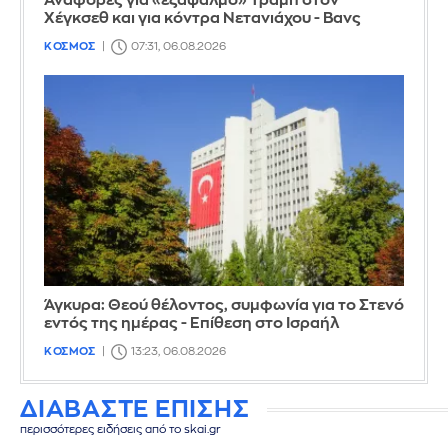
Αναφορές για «εξάψαλμο» Τραμπ στον
Χέγκσεθ και για κόντρα Νετανιάχου - Βανς
ΚΟΣΜΟΣ
07:31, 06.08.2026
Άγκυρα: Θεού θέλοντος, συμφωνία για το Στενό
εντός της ημέρας - Επίθεση στο Ισραήλ
ΚΟΣΜΟΣ
13:23, 06.08.2026
ΔΙΑΒΑΣΤΕ ΕΠΙΣΗΣ
περισσότερες ειδήσεις από το skai.gr