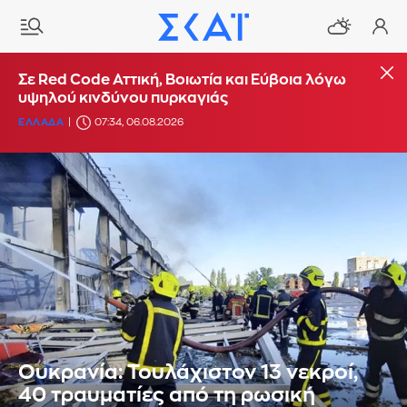
Σε Red Code Αττική, Βοιωτία και Εύβοια λόγω
υψηλού κινδύνου πυρκαγιάς
ΕΛΛΑΔΑ
07:34, 06.08.2026
Ουκρανία: Τουλάχιστον 13 νεκροί,
40 τραυματίες από τη ρωσική