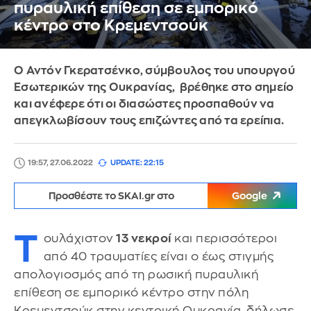
πυραυλική επίθεση σε εμπορικό
κέντρο στο Κρεμεντσούκ
Ο Αντόν Γκερατσένκο, σύμβουλος του υπουργού
Εσωτερικών της Ουκρανίας, βρέθηκε στο σημείο
και ανέφερε ότι οι διασώστες προσπαθούν να
απεγκλωβίσουν τους επιζώντες από τα ερείπια.
19:57, 27.06.2022
UPDATE: 22:15
Προσθέστε το SKAI.gr στο
Google
Τ
ουλάχιστον
13 νεκροί
και περισσότεροι
από 40 τραυματίες είναι ο έως στιγμής
απολογιοσμός από τη ρωσική πυραυλική
επίθεση σε εμπορικό κέντρο στην πόλη
Κρεμεντσούκ στην κεντρική Ουκρανία, δήλωσε