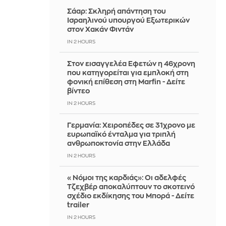
Σάαρ: Σκληρή απάντηση του
Ισραηλινού υπουργού Εξωτερικών
στον Χακάν Φιντάν
IN 2 HOURS
Στον εισαγγελέα Εφετών η 46χρονη
που κατηγορείται για εμπλοκή στη
φονική επίθεση στη Marfin - Δείτε
βίντεο
IN 2 HOURS
Γερμανία: Χειροπέδες σε 31χρονο με
ευρωπαϊκό ένταλμα για τριπλή
ανθρωποκτονία στην Ελλάδα
IN 2 HOURS
«Νόμοι της καρδιάς»: Οι αδελφές
Τζεχβέρ αποκαλύπτουν το σκοτεινό
σχέδιο εκδίκησης του Μπορά - Δείτε
trailer
IN 2 HOURS