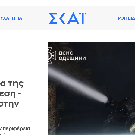
ΥΧΑΓΩΓΙΑ
ΡΟΗ ΕΙ
α της
εση -
στην
ν περιφέρεια