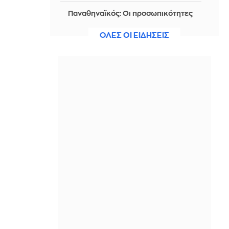
Παναθηναϊκός: Οι προσωπικότητες
που θα τον «οδηγήσουν» στην
πρόκριση
ΟΛΕΣ ΟΙ ΕΙΔΗΣΕΙΣ
IN 2 HOURS
Ό,τι δεν ανεβαίνει δεν ισχύει:
«Άκυρες οι εγκύκλιοι που δεν
αναρτώνται» ανακοίνωσε ο
Χατζηδάκης
IN 2 HOURS
Ταχιάος: Ξεκινούν τα δοκιμαστικά
δρομολόγια της επέκτασης του
Μετρό Θεσσαλονίκης προς την
Καλαμαριά
IN 2 HOURS
Πάτρα: Εξαπάτησαν 63χρονη με
πρόσχημα την «επικαιροποίηση»
στοιχείων κάρτας υγείας
IN 2 HOURS