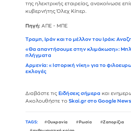
της ηλεκτρικής εταιρείας, ανακοίνωσε ε
κυβερνήτης Όλεχ Κίπερ.
Πηγή:
ΑΠΕ - ΜΠΕ
Τραμπ, Ιράν και το μέλλον του Ιράκ: Ανα
«Θα απαντήσουμε στην κλιμάκωση»: Μπλόκ
πλήγματα
Αρμενία: «Ιστορική νίκη» για το φιλοευρ
εκλογές
Διαβάστε τις
Ειδήσεις σήμερα
και ενημερω
Ακολουθήστε το
Skai.gr στο Google New
TAGS:
Ουκρανία
Ρωσία
Ζαπορίζια
ανθρωπιστική κρίση