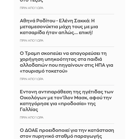
στο Τέξας
ΠΡΙΝ ΑΠΌ 1 ΏΡΑ
Αθηνά Ροδίτου - Ελένη Σακκά: Η
μεταμεσονύκτια μάχη τους με μια
κατσαρίδα ήταν απλώς... επική!
ΠΡΙΝ ΑΠΌ 1 ΏΡΑ
Ο Τραμπ σκοπεύει να απαγορεύσει τη
χορήγηση υπηκοότητας στα παιδιά
αλλοδαπών που πηγαίνουν στις ΗΠΑ για
«τουρισμό τοκετού»
ΠΡΙΝ ΑΠΌ 1 ΏΡΑ
Έντονη αντιπαράθεση της ηγέτιδας των
Οικολόγων με τον Ίλον Μασκ, αφού την
κατηγόρησε για «προδοσία» της
Γαλλίας
ΠΡΙΝ ΑΠΌ 1 ΏΡΑ
Ο ΔΟΑΕ προειδοποιεί για την κατάσταση
στον πυρηνικό σταθμό παραγωγής