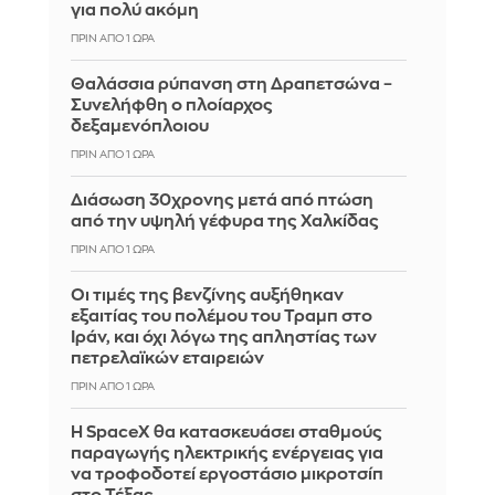
για πολύ ακόμη
ΠΡΙΝ ΑΠΌ 1 ΏΡΑ
Θαλάσσια ρύπανση στη Δραπετσώνα –
Συνελήφθη ο πλοίαρχος
δεξαμενόπλοιου
ΠΡΙΝ ΑΠΌ 1 ΏΡΑ
Διάσωση 30χρονης μετά από πτώση
από την υψηλή γέφυρα της Χαλκίδας
ΠΡΙΝ ΑΠΌ 1 ΏΡΑ
Οι τιμές της βενζίνης αυξήθηκαν
εξαιτίας του πολέμου του Τραμπ στο
Ιράν, και όχι λόγω της απληστίας των
πετρελαϊκών εταιρειών
ΠΡΙΝ ΑΠΌ 1 ΏΡΑ
Η SpaceX θα κατασκευάσει σταθμούς
παραγωγής ηλεκτρικής ενέργειας για
να τροφοδοτεί εργοστάσιο μικροτσίπ