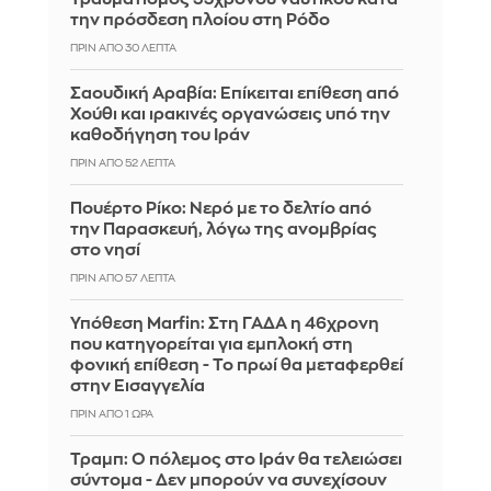
την πρόσδεση πλοίου στη Ρόδο
ΠΡΙΝ ΑΠΌ 30 ΛΕΠΤΆ
Σαουδική Αραβία: Επίκειται επίθεση από
Χούθι και ιρακινές οργανώσεις υπό την
καθοδήγηση του Ιράν
ΠΡΙΝ ΑΠΌ 52 ΛΕΠΤΆ
Πουέρτο Ρίκο: Νερό με το δελτίο από
την Παρασκευή, λόγω της ανομβρίας
στο νησί
ΠΡΙΝ ΑΠΌ 57 ΛΕΠΤΆ
Υπόθεση Marfin: Στη ΓΑΔΑ η 46χρονη
που κατηγορείται για εμπλοκή στη
φονική επίθεση - Το πρωί θα μεταφερθεί
στην Εισαγγελία
ΠΡΙΝ ΑΠΌ 1 ΏΡΑ
Τραμπ: Ο πόλεμος στο Ιράν θα τελειώσει
σύντομα - Δεν μπορούν να συνεχίσουν