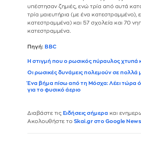
υπέστησαν ζημιές, ενώ τρία από αυτά κα
τρία μαιευτήρια (με ένα κατεστραμμένο), 
κατεστραμμένα) και 57 σχολεία και 70 νηπ
κατεστραμμένα.
Πηγή:
BBC
Η στιγμή που ο ρωσικός πύραυλος χτυπά κ
Οι ρωσικές δυνάμεις πολεμούν σε πολλά 
Ένα βήμα πίσω από τη Μόσχα: Λέει τώρα ό
για το φυσικό άεριο
Διαβάστε τις
Ειδήσεις σήμερα
και ενημερω
Ακολουθήστε το
Skai.gr στο Google New