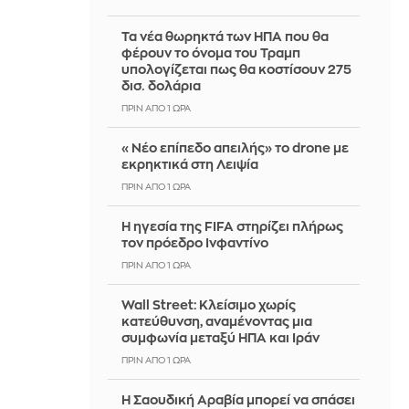
Τα νέα θωρηκτά των ΗΠΑ που θα
φέρουν το όνομα του Τραμπ
υπολογίζεται πως θα κοστίσουν 275
δισ. δολάρια
ΠΡΙΝ ΑΠΌ 1 ΏΡΑ
«Νέο επίπεδο απειλής» το drone με
εκρηκτικά στη Λειψία
ΠΡΙΝ ΑΠΌ 1 ΏΡΑ
Η ηγεσία της FIFA στηρίζει πλήρως
τον πρόεδρο Ινφαντίνο
ΠΡΙΝ ΑΠΌ 1 ΏΡΑ
Wall Street: Κλείσιμο χωρίς
κατεύθυνση, αναμένοντας μια
συμφωνία μεταξύ ΗΠΑ και Ιράν
ΠΡΙΝ ΑΠΌ 1 ΏΡΑ
Η Σαουδική Αραβία μπορεί να σπάσει