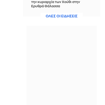
την κυριαρχία των Χούθι στην
Ερυθρά Θάλασσα
ΠΡΙΝ ΑΠΌ 2 ΏΡΕΣ
ΟΛΕΣ ΟΙ ΕΙΔΗΣΕΙΣ
Νίστρουπ: Έχουμε την πίεση, αλλά
πάμε για τη νίκη, δεν υπάρχει κάτι
άλλο για μας
ΠΡΙΝ ΑΠΌ 2 ΏΡΕΣ
Άννα Πρέλεβιτς: Το τρυφερό
throwback βίντεο με την αδελφή της
να τραγουδούν Backstreet Boys
ΠΡΙΝ ΑΠΌ 2 ΏΡΕΣ
Πυρκαγιά σε χαμηλή βλάστηση στην
περιοχή Σάνταλο, στην Κάρπαθο
ΠΡΙΝ ΑΠΌ 2 ΏΡΕΣ
Ο Παναθηναϊκός έπαθε στο ΟΑΚΑ,
καλείται να μάθει από αυτό και να
προκριθεί μέσω Βουλγαρίας - Δείτε
τα Highlights