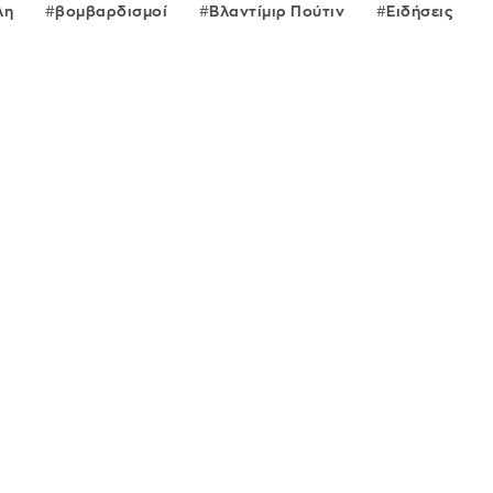
λη
βομβαρδισμοί
Βλαντίμιρ Πούτιν
Ειδήσεις