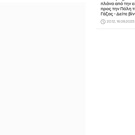
πλάνα από την 
προς την Πόλη τ
Γάζας - Δείτε βί
20:12, 16.09.2025