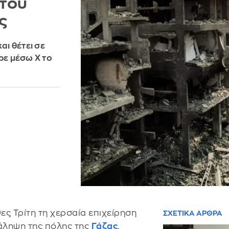
 του
ς
αι θέτει σε
ε μέσω X το
ες Τρίτη τη χερσαία επιχείρηση
ΣΧΕΤΙΚΑ ΑΡΘΡΑ
τάληψη της πόλης της
Γάζας
,