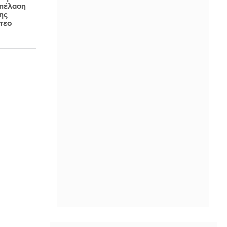
επέλαση
ης
ντεο