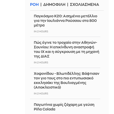
ΡΟΗ
ΔΗΜΟΦΙΛΗ
ΣΧΟΛΙΑΣΜΕΝΑ
Παγκόσμιο Κ20: Ασημένιο μετάλλιο
για την Ιουλιάννα Ρούσσου στα 800
μέτρα
IN 2 HOURS
Πώς έγινε το τροχαίο στην Αθηνών-
Σουνίου: Η επικίνδυνη αναστροφή
του ΙΧ και η σύγκρουση με τη μηχανή
της ΔΙΑΣ
IN 2 HOURS
Χοψονίδου - Βλωτιδέλλης: Βάφτισαν
τον γιο τους στο πιο εντυπωσιακό
εκκλησάκι της Βουλιαγμένης
(Αποκλειστικό)
IN 2 HOURS
Παγωτίνια χωρίς ζάχαρη με γεύση
Piña Colada