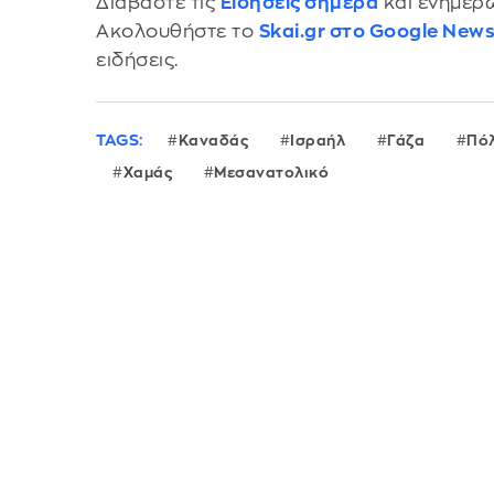
Διαβάστε τις
Ειδήσεις σήμερα
και ενημερω
Ακολουθήστε το
Skai.gr στο Google New
ειδήσεις.
TAGS:
Καναδάς
Ισραήλ
Γάζα
Πόλ
Χαμάς
Μεσανατολικό