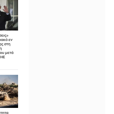
σεις»
ιακό εν
ης στη
η
ου μετά
ΟΗΕ
ότητα