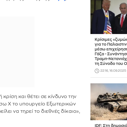
Κρίσιμες «ζυμώ
για το Παλαιστιν
μέσω επιχείρησ
Γάζα - Συνάντησ
Τραμπ-Νετανιάχ
τη Σύνοδο του 
22:16, 16.09.2025
 κρίση και θέτει σε κίνδυνο την
σω X το υπουργείο Εξωτερικών
λει να τηρεί το διεθνές δίκαιο»,
IDF: Στη δημοσι