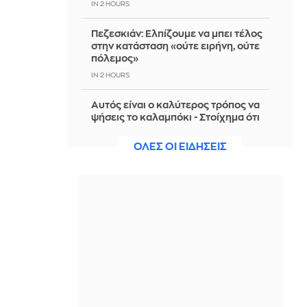
IN 2 HOURS
Πεζεσκιάν: Ελπίζουμε να μπει τέλος
στην κατάσταση «ούτε ειρήνη, ούτε
πόλεμος»
IN 2 HOURS
Αυτός είναι ο καλύτερος τρόπος να
ψήσεις το καλαμπόκι - Στοίχημα ότι
δεν τον έχεις δοκιμάσει ξανά
ΟΛΕΣ ΟΙ ΕΙΔΗΣΕΙΣ
IN 2 HOURS
«Δεν είχα δει ποτέ τέτοιο άνεμο»: Οι
εμπειρίες Ελλήνων και Γάλλων
πυροσβεστών από τα πύρινα μέτωπα
IN 2 HOURS
Προς εκτύπωση το πολλαπλό βιβλίο -
«Σύγχρονο εκπαιδευτικό υλικό, τόσο
σε έντυπη όσο και σε ηλεκτρονική
μορφή»
IN 2 HOURS