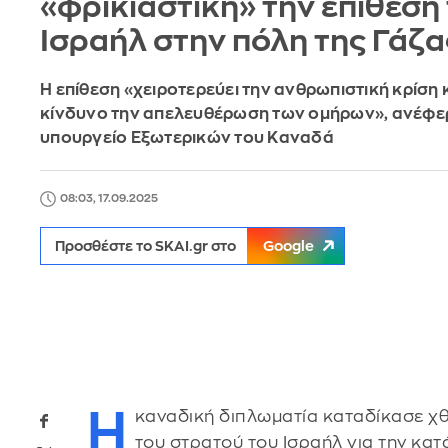
«φρικιαστική» την επίθεση
Ισραήλ στην πόλη της Γάζα
Η επίθεση «χειροτερεύει την ανθρωπιστική κρίση κ
κίνδυνο την απελευθέρωση των ομήρων», ανέφερ
υπουργείο Εξωτερικών του Καναδά
08:03, 17.09.2025
Προσθέστε το SKAI.gr στο
Google
Η
καναδική διπλωματία καταδίκασε χθ
του στρατού του Ισραήλ για την κα