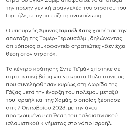
στρατού Εγιάλ Ζαμίρ αποφάσισε να αποτάξει
την πρώην γενική εισαγγελέα του στρατού του
Ισραήλ», υπογραμμίζει η ανακοίνωση.
Ο υπουργός Άμυνας
Ισραέλ Κατς
χαιρέτισε την
απόταξη της Τομέρ-Γερουσάλμι, δηλώνοντας
ότι «όποιος συκοφαντεί» στρατιώτες «δεν έχει
θέση στον στρατό».
Το κέντρο κράτησης Σντε Τεϊμάν χτίστηκε σε
στρατιωτική βάση για να κρατά Παλαιστίνιους
που συνελήφθησαν κυρίως στη Λωρίδα της
Γάζας μετά την έναρξη του πολέμου μεταξύ
του Ισραήλ και της Χαμάς, ο οποίος ξέσπασε
στις 7 Οκτωβρίου 2023, με την άνευ
προηγουμένου επίθεση του παλαιστινιακού
ισλαμιστικού κινήματος στο νότιο Ισραήλ.