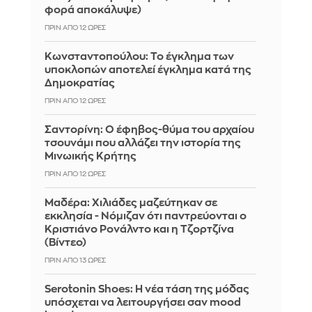
φορά αποκάλυψε)
ΠΡΙΝ ΑΠΌ 12 ΏΡΕΣ
Κωνσταντοπούλου: Το έγκλημα των
υποκλοπών αποτελεί έγκλημα κατά της
Δημοκρατίας
ΠΡΙΝ ΑΠΌ 12 ΏΡΕΣ
Σαντορίνη: Ο έφηβος-θύμα του αρχαίου
τσουνάμι που αλλάζει την ιστορία της
Μινωικής Κρήτης
ΠΡΙΝ ΑΠΌ 12 ΏΡΕΣ
Μαδέρα: Χιλιάδες μαζεύτηκαν σε
εκκλησία - Νόμιζαν ότι παντρεύονται ο
Κριστιάνο Ρονάλντο και η Τζορτζίνα
(Βίντεο)
ΠΡΙΝ ΑΠΌ 13 ΏΡΕΣ
Serotonin Shoes: Η νέα τάση της μόδας
υπόσχεται να λειτουργήσει σαν mood