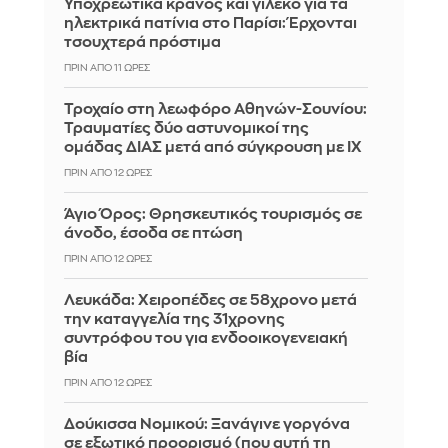
Υποχρεωτικά κράνος και γιλέκο για τα
ηλεκτρικά πατίνια στο Παρίσι: Έρχονται
τσουχτερά πρόστιμα
ΠΡΙΝ ΑΠΌ 11 ΏΡΕΣ
Τροχαίο στη λεωφόρο Αθηνών-Σουνίου:
Τραυματίες δύο αστυνομικοί της
ομάδας ΔΙΑΣ μετά από σύγκρουση με ΙΧ
ΠΡΙΝ ΑΠΌ 12 ΏΡΕΣ
Άγιο Όρος: Θρησκευτικός τουρισμός σε
άνοδο, έσοδα σε πτώση
ΠΡΙΝ ΑΠΌ 12 ΏΡΕΣ
Λευκάδα: Χειροπέδες σε 58χρονο μετά
την καταγγελία της 31χρονης
συντρόφου του για ενδοοικογενειακή
βία
ΠΡΙΝ ΑΠΌ 12 ΏΡΕΣ
Δούκισσα Νομικού: Ξανάγινε γοργόνα
σε εξωτικό προορισμό (που αυτή τη