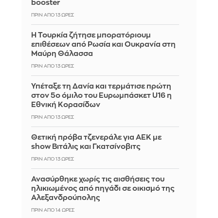
booster
ΠΡΙΝ ΑΠΌ 13 ΏΡΕΣ
Η Τουρκία ζήτησε μπορατόριουμ
επιθέσεων από Ρωσία και Ουκρανία στη
Μαύρη Θάλασσα
ΠΡΙΝ ΑΠΌ 13 ΏΡΕΣ
Υπέταξε τη Δανία και τερμάτισε πρώτη
στον 5ο όμιλο του Ευρωμπάσκετ U16 η
Εθνική Κορασίδων
ΠΡΙΝ ΑΠΌ 13 ΏΡΕΣ
Θετική πρόβα τζενεράλε για ΑΕΚ με
show Βιτάλις και Γκατσίνοβιτς
ΠΡΙΝ ΑΠΌ 13 ΏΡΕΣ
Ανασύρθηκε χωρίς τις αισθήσεις του
ηλικιωμένος από πηγάδι σε οικισμό της
Αλεξανδρούπολης
ΠΡΙΝ ΑΠΌ 14 ΏΡΕΣ