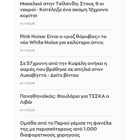
Μακελειό στην Ταϊλάνδη: Στους 9 οι
νεκροί - Κατέληξε ένα ακόμη 12χρονο
κορίτσι
IN 1 HOUR
Pink Noise: Είναι ο «ροζ θόρυβος» το
νέο White Noise για καλύτερο ύπνο;
IN 1 HOUR
Σε 57χρονη από την Κυψέλη ανήκει η
σορός που βρέθηκε σε σπηλιά στον
Λυκαβηττό - Δείτε βίντεο
IN 1 HOUR
Παναθηναϊκός: Φουλάρει για ΤΣΣΚΑ ο
Λιβάι
IN 1 HOUR
Ομάδα από το Περού γέμισε τη φανέλα
της με περισσότερους από 1.000
διαφορετικούς χορηγούς