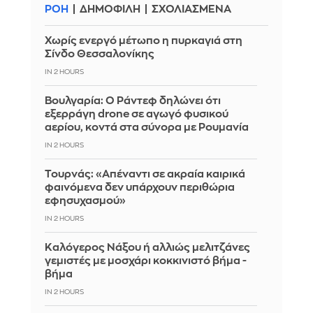
ΡΟΗ
ΔΗΜΟΦΙΛΗ
ΣΧΟΛΙΑΣΜΕΝΑ
Χωρίς ενεργό μέτωπο η πυρκαγιά στη
Σίνδο Θεσσαλονίκης
IN 2 HOURS
Βουλγαρία: Ο Ράντεφ δηλώνει ότι
εξερράγη drone σε αγωγό φυσικού
αερίου, κοντά στα σύνορα με Ρουμανία
IN 2 HOURS
Τουρνάς: «Απέναντι σε ακραία καιρικά
φαινόμενα δεν υπάρχουν περιθώρια
εφησυχασμού»
IN 2 HOURS
Καλόγερος Νάξου ή αλλιώς μελιτζάνες
γεμιστές με μοσχάρι κοκκινιστό βήμα -
βήμα
IN 2 HOURS