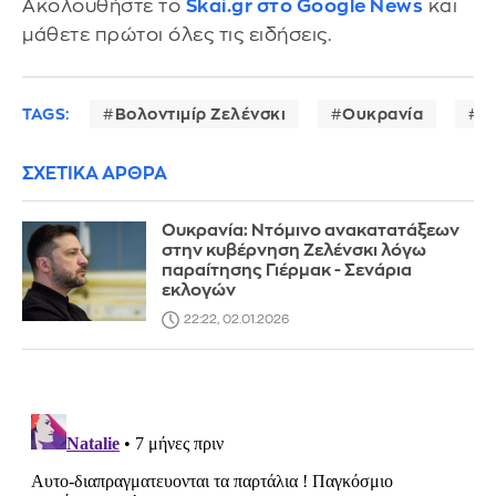
Ακολουθήστε το
Skai.gr στο Google News
και
μάθετε πρώτοι όλες τις ειδήσεις.
TAGS:
Βολοντιμίρ Ζελένσκι
Ουκρανία
Π
ΣΧΕΤΙΚΑ ΑΡΘΡΑ
Ουκρανία: Ντόμινο ανακατατάξεων
στην κυβέρνηση Ζελένσκι λόγω
παραίτησης Γιέρμακ - Σενάρια
εκλογών
22:22, 02.01.2026