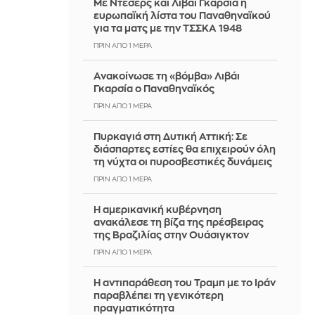
Με Ντέσερς και Λιβάι Γκαρσία η
ευρωπαϊκή λίστα του Παναθηναϊκού
για τα ματς με την ΤΣΣΚΑ 1948
ΠΡΙΝ ΑΠΌ 1 ΜΈΡΑ
Ανακοίνωσε τη «βόμβα» Λιβάι
Γκαρσία ο Παναθηναϊκός
ΠΡΙΝ ΑΠΌ 1 ΜΈΡΑ
Πυρκαγιά στη Δυτική Αττική: Σε
διάσπαρτες εστίες θα επιχειρούν όλη
τη νύχτα οι πυροσβεστικές δυνάμεις
ΠΡΙΝ ΑΠΌ 1 ΜΈΡΑ
Η αμερικανική κυβέρνηση
ανακάλεσε τη βίζα της πρέσβειρας
της Βραζιλίας στην Ουάσιγκτον
ΠΡΙΝ ΑΠΌ 1 ΜΈΡΑ
Η αντιπαράθεση του Τραμπ με το Ιράν
παραβλέπει τη γενικότερη
πραγματικότητα