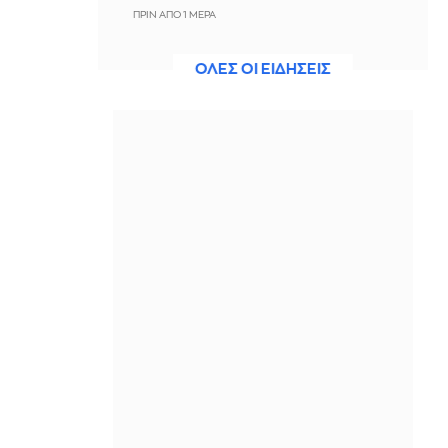
ΠΡΙΝ ΑΠΌ 1 ΜΈΡΑ
ΗΠΑ: Από σπινθήρα ελαττωματικού
ΟΛΕΣ ΟΙ ΕΙΔΗΣΕΙΣ
καλωδίου ηλεκτροδότησης προήλθε
η πυρκαγιά που στοίχισε τη ζωή σε 19
ανθρώπους στην Αλταντίνα το 2025
ΠΡΙΝ ΑΠΌ 1 ΜΈΡΑ
SpaceX: Στα $7,8 δισ τα έσοδα β'
τριμήνου, αυξημένα κατά 92% -
Επενδύσεις $18 δισ. σε ΤΝ, Starship
και Starlink
ΠΡΙΝ ΑΠΌ 1 ΜΈΡΑ
Βαλέρια Χοψονίδου: Μας δείχνει τα
βαφτιστικά του γιου της λίγο πριν
την κολυμπήθρα
ΠΡΙΝ ΑΠΌ 1 ΜΈΡΑ
Βουλγαρία: Η αστυνομία εξάρθρωσε
εργαστήριο φαιντανύλης που
προμήθευε όλη τη χώρα