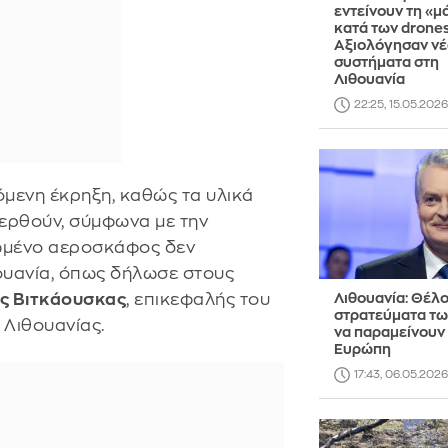
εντείνουν τη «μ
κατά των drones
Αξιολόγησαν νέ
συστήματα στη
Λιθουανία
22:25, 15.05.2026
μενη έκρηξη, καθώς τα υλικά
φερθούν, σύμφωνα με την
ρωμένο αεροσκάφος δεν
θουανία, όπως δήλωσε στους
ας Βιτκάουσκας
, επικεφαλής του
Λιθουανία: Θέλ
στρατεύματα τ
 Λιθουανίας.
να παραμείνουν
Ευρώπη
17:43, 06.05.2026