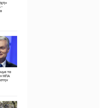
άχη»
 -
α
ουμε τα
ων ΗΠΑ
 στην