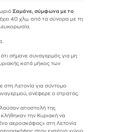
χωριό
Σαμάνε, σύμφωνα με το
πέχει 40 χλμ. από τα σύνορα με τη
 Λευκορωσία.
α.
 ότι σήμανε συναγερμός για μη
υριακής κατά μήκος των
 στη Λετονία για σύντομο
υναγερμού, ανέφερε ο στρατός.
ελούσαν αποστολή της
κλήθηκαν την Κυριακή να
ένο αεροσκάφος» στη Λετονία
 αεροσκάφος στον εναέριο χώρο