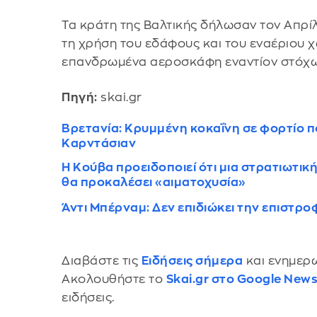
Τα κράτη της Βαλτικής δήλωσαν τον Απρίλ
τη χρήση του εδάφους και του εναέριου χ
επανδρωμένα αεροσκάφη εναντίον στόχω
Πηγή:
skai.gr
Βρετανία: Κρυμμένη κοκαΐνη σε φορτίο πο
Καρντάσιαν
Η Κούβα προειδοποιεί ότι μια στρατιωτι
θα προκαλέσει «αιματοχυσία»
Άντι Μπέρναμ: Δεν επιδιώκει την επιστρο
Διαβάστε τις
Ειδήσεις σήμερα
και ενημερω
Ακολουθήστε το
Skai.gr στο Google New
ειδήσεις.