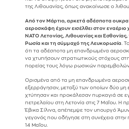
της Λιθουανίας, όπως ανακοίνωσε ο λιθο
Από τον Μάρτιο, αρκετά αδέσποτα ουκρ
αεροσκάφη έχουν εισέλθει στον εναέριο
ΝΑΤΟ Λετονίας, Λιθουανίας και Εσθονίας,
Ρωσία και τη σύμμαχό της Λευκορωσία
. 
ότι τα αδέσποτα μη επανδρωμένα αεροσκ
να χτυπήσουν στρατιωτικούς στόχους στη
πορείας τους λόγω ρωσικών παρεμβολών
Ορισμένα από τα μη επανδρωμένα αεροσ
εξερράγησαν, μεταξύ των οποίων δύο μ
χτύπησαν και προκάλεσαν πυρκαγιά σε 
πετρελαίου στη Λετονία στις 7 Μαΐου. Η 
Έβικα Σίλινα, απέπεμψε τον υπουργό Άμυν
γεγονός που οδήγησε στη συνέχεια στην 
14 Μαΐου.