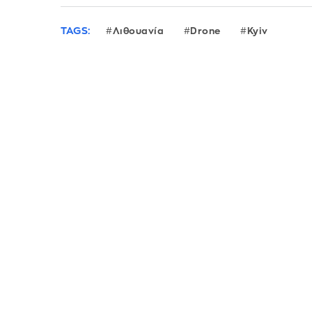
TAGS:
Λιθουανία
Drone
Kyiv