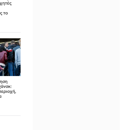
χητές
ς το
ληση
άνσκ:
περιοχή,
α