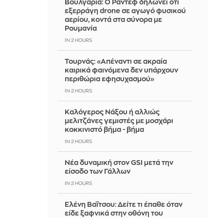
Βουλγαρία: Ο Ράντεφ δηλώνει ότι
εξερράγη drone σε αγωγό φυσικού
αερίου, κοντά στα σύνορα με
Ρουμανία
IN 2 HOURS
Τουρνάς: «Απέναντι σε ακραία
καιρικά φαινόμενα δεν υπάρχουν
περιθώρια εφησυχασμού»
IN 2 HOURS
Καλόγερος Νάξου ή αλλιώς
μελιτζάνες γεμιστές με μοσχάρι
κοκκινιστό βήμα - βήμα
IN 2 HOURS
Νέα δυναμική στον GSI μετά την
είσοδο των Γάλλων
IN 2 HOURS
Ελένη Βαΐτσου: Δείτε τι έπαθε όταν
είδε ξαφνικά στην οθόνη του