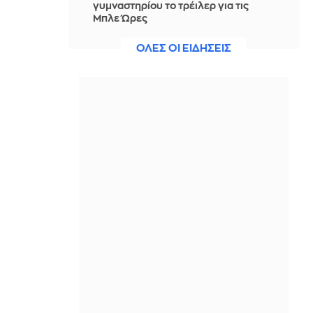
γυμναστηρίου το τρέιλερ για τις
Μπλε Ώρες
IN 2 HOURS
ΟΛΕΣ ΟΙ ΕΙΔΗΣΕΙΣ
Το απλό κόλπο για να ξεφλουδίζεις
τις ψητές πιπεριές πανεύκολα
IN 2 HOURS
Τάνκερ κτυπήθηκε από πύραυλο
ανοιχτά του Ομάν
IN 2 HOURS
Θρήνος για τον Λιονέλ Μέσι: Έφυγε
από τη ζωή ο πατέρας του σε ηλικία
68 ετών
IN 2 HOURS
Μακελειό στην Ταϊλάνδη: Στους 9 οι
νεκροί - Κατέληξε ένα ακόμη
12χρονο κορίτσι
IN 1 HOUR