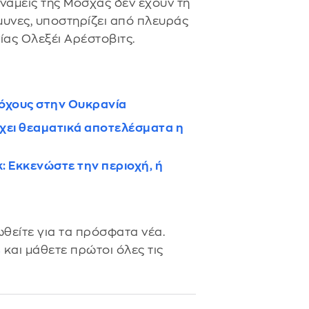
υνάμεις της Μόσχας δεν έχουν τη
μυνες, υποστηρίζει από πλευράς
ίας Ολεξέι Αρέστοβιτς.
τόχους στην Ουκρανία
έχει θεαματικά αποτελέσματα η
 Εκκενώστε την περιοχή, ή
θείτε για τα πρόσφατα νέα.
s
και μάθετε πρώτοι όλες τις