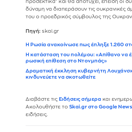
προσεκτικά" και θα αποτύχει, επειδή οι δ
δύναμη να διαπεράσουν τις ουκρανικές ά
του ο προεδρικός σύμβουλος της Ουκραν
Πηγή:
skai.gr
Η Ρωσία ανακοίνωσε πως έπληξε 1.260 σ
Η κατάσταση του πολέμου: «Απίθανο να 
ρωσική επίθεση στο Ντονμπάς»
Δραματική έκκληση κυβερνήτη Λουχάνσκ:
κινδυνεύετε να σκοτωθείτε
Διαβάστε τις
Ειδήσεις σήμερα
και ενημερω
Ακολουθήστε το
Skai.gr στο Google New
ειδήσεις.