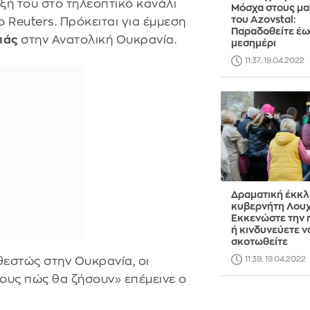
υξή του στο τηλεοπτικό κανάλι
Μόσχα στους μα
του Azovstal:
 Reuters. Πρόκειται για έμμεση
Παραδοθείτε έω
πάς
στην Ανατολική Ουκρανία.
μεσημέρι
11:37, 19.04.2022
Δραματική έκκ
κυβερνήτη Λουχ
Εκκενώστε την 
ή κινδυνεύετε ν
σκοτωθείτε
θεστώς στην Ουκρανία, οι
11:39, 19.04.2022
ους πώς θα ζήσουν» επέμεινε ο