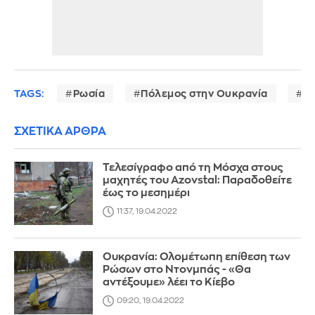
TAGS:
Ρωσία
Πόλεμος στην Ουκρανία
π
ΣΧΕΤΙΚΑ ΑΡΘΡΑ
Τελεσίγραφο από τη Μόσχα στους
μαχητές του Azovstal: Παραδοθείτε
έως το μεσημέρι
11:37, 19.04.2022
Ουκρανία: Ολομέτωπη επίθεση των
Ρώσων στο Ντονμπάς - «Θα
αντέξουμε» λέει το Κίεβο
09:20, 19.04.2022