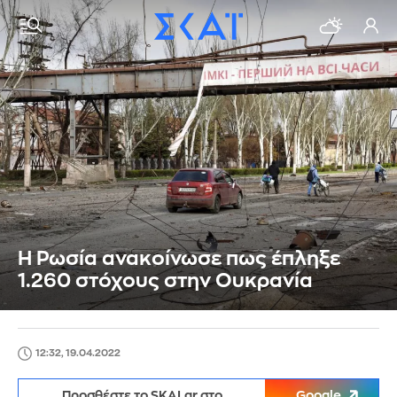
Η Ρωσία ανακοίνωσε πως έπληξε
1.260 στόχους στην Ουκρανία
12:32, 19.04.2022
Προσθέστε το SKAI.gr στο
Google