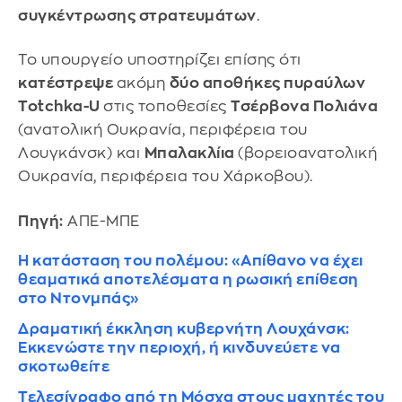
συγκέντρωσης στρατευμάτων
.
Το υπουργείο υποστηρίζει επίσης ότι
κατέστρεψε
ακόμη
δύο αποθήκες πυραύλων
Totchka-U
στις τοποθεσίες
Τσέρβονα Πολιάνα
(ανατολική Ουκρανία, περιφέρεια του
Λουγκάνσκ) και
Μπαλακλίια
(βορειοανατολική
Ουκρανία, περιφέρεια του Χάρκοβου).
Πηγή:
ΑΠΕ-ΜΠΕ
Η κατάσταση του πολέμου: «Απίθανο να έχει
θεαματικά αποτελέσματα η ρωσική επίθεση
στο Ντονμπάς»
Δραματική έκκληση κυβερνήτη Λουχάνσκ:
Εκκενώστε την περιοχή, ή κινδυνεύετε να
σκοτωθείτε
Τελεσίγραφο από τη Μόσχα στους μαχητές του