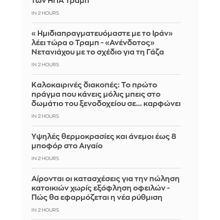
των ΗΠΑ Τραμπ
IN 2 HOURS
«Ημιδιαπραγματευόμαστε με το Ιράν»
λέει τώρα ο Τραμπ - «Ανένδοτος»
Νετανιάχου με το σχέδιο για τη Γάζα
IN 2 HOURS
Καλοκαιρινές διακοπές: Το πρώτο
πράγμα που κάνεις μόλις μπεις στο
δωμάτιο του ξενοδοχείου σε... καρφώνει
IN 2 HOURS
Υψηλές θερμοκρασίες και άνεμοι έως 8
μποφόρ στο Αιγαίο
IN 2 HOURS
Αίρονται οι κατασχέσεις για την πώληση
κατοικιών χωρίς εξόφληση οφειλών -
Πώς θα εφαρμόζεται η νέα ρύθμιση
IN 2 HOURS