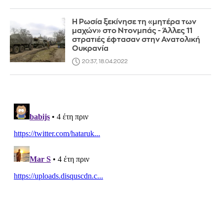
Η Ρωσία ξεκίνησε τη «μητέρα των
μαχών» στο Ντονμπάς - Άλλες 11
στρατιές έφτασαν στην Ανατολική
Ουκρανία
20:37, 18.04.2022