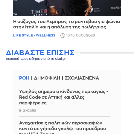
Η σύζυγος του Λεμπρόν, το ραντεβού για ψώνια
στην Ιταλία και η απόλυση της πωλήτριας
LIFE STYLE - WELLNESS
18:48, 08.08.2026
ΔΙΑΒΑΣΤΕ ΕΠΙΣΗΣ
περισσότερες ειδήσεις από το skai.gr
ΡΟΗ
ΔΗΜΟΦΙΛΗ
ΣΧΟΛΙΑΣΜΕΝΑ
Υψηλός σήμερα ο κίνδυνος πυρκαγιάς -
Red Code σε Αττική και άλλες
περιφέρειες
IN 2 HOURS
Αναχαιτίσεις πολιτικών αεροσκαφών
κοντά σε γήπεδο γκολφ του προέδρου