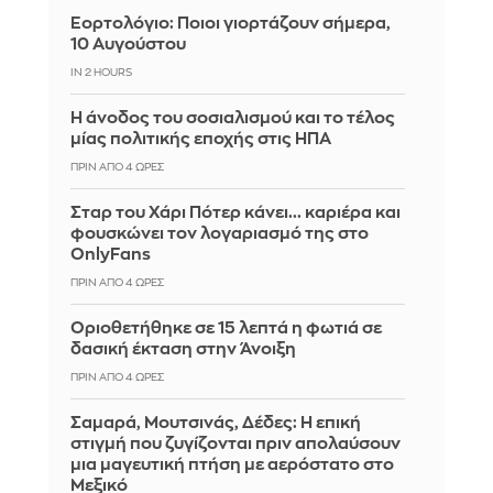
Εορτολόγιο: Ποιοι γιορτάζουν σήμερα,
10 Αυγούστου
IN 2 HOURS
Η άνοδος του σοσιαλισμού και το τέλος
μίας πολιτικής εποχής στις ΗΠΑ
ΠΡΙΝ ΑΠΌ 4 ΏΡΕΣ
Σταρ του Χάρι Πότερ κάνει... καριέρα και
φουσκώνει τον λογαριασμό της στο
OnlyFans
ΠΡΙΝ ΑΠΌ 4 ΏΡΕΣ
Οριοθετήθηκε σε 15 λεπτά η φωτιά σε
δασική έκταση στην Άνοιξη
ΠΡΙΝ ΑΠΌ 4 ΏΡΕΣ
Σαμαρά, Μουτσινάς, Δέδες: Η επική
στιγμή που ζυγίζονται πριν απολαύσουν
μια μαγευτική πτήση με αερόστατο στο
Μεξικό