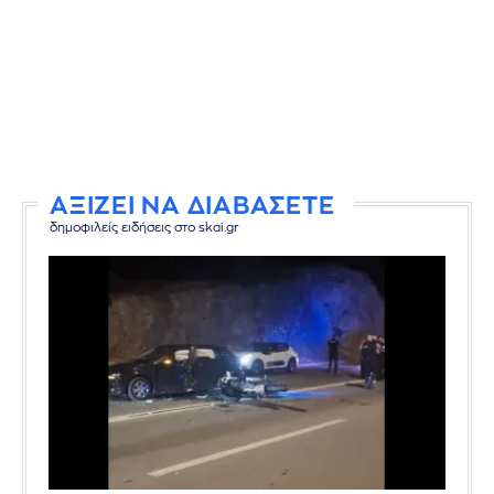
ΑΞΙΖΕΙ ΝΑ ΔΙΑΒΑΣΕΤΕ
δημοφιλείς ειδήσεις στο skai.gr